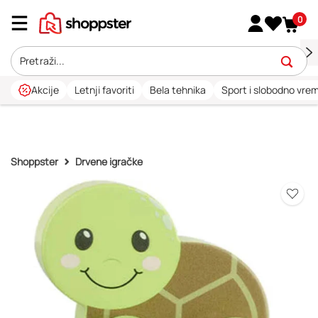
0
Akcije
Letnji favoriti
Bela tehnika
Sport i slobodno vre
Shoppster
Drvene igračke