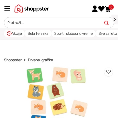
0
Akcije
Bela tehnika
Sport i slobodno vreme
Sve za leto
Shoppster
Drvene igračke