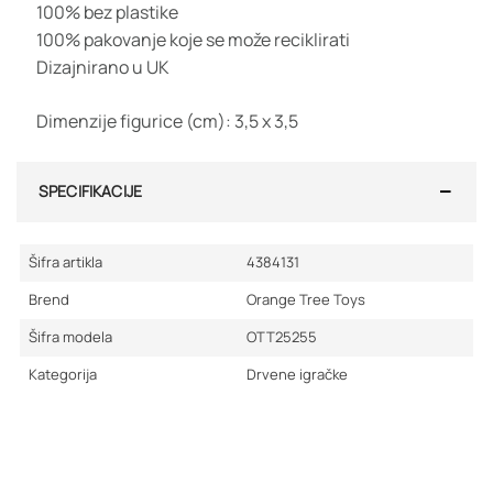
100% bez plastike
100% pakovanje koje se može reciklirati
Dizajnirano u UK
Dimenzije figurice (cm): 3,5 x 3,5
SPECIFIKACIJE
Šifra artikla
4384131
Brend
Orange Tree Toys
Šifra modela
OTT25255
Kategorija
Drvene igračke