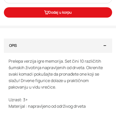
Dodaj u korpu
OPIS
Prelepa verzija igre memorija. Set čini 10 različitih
šumskih životinja napravljenih od drveta. Okrenite
svaki komad i pokušajte da pronađete one koji se
slažu! Drvene figurice dolaze u praktičnom
pakovanju u vidu vrećice.
Uzrast: 3+
Materijal : napravljeno od održivog drveta