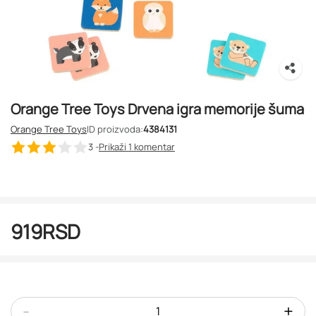
Orange Tree Toys Drvena igra memorije šuma
Orange Tree Toys
ID proizvoda:
4384131
3 -
Prikaži 1
komentar
919
RSD
-
+