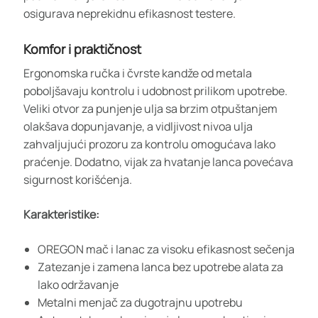
osigurava neprekidnu efikasnost testere.
Komfor i praktičnost
Ergonomska ručka i čvrste kandže od metala
poboljšavaju kontrolu i udobnost prilikom upotrebe.
Veliki otvor za punjenje ulja sa brzim otpuštanjem
olakšava dopunjavanje, a vidljivost nivoa ulja
zahvaljujući prozoru za kontrolu omogućava lako
praćenje. Dodatno, vijak za hvatanje lanca povećava
sigurnost korišćenja.
Karakteristike:
OREGON mač i lanac za visoku efikasnost sečenja
Zatezanje i zamena lanca bez upotrebe alata za
lako održavanje
Metalni menjač za dugotrajnu upotrebu