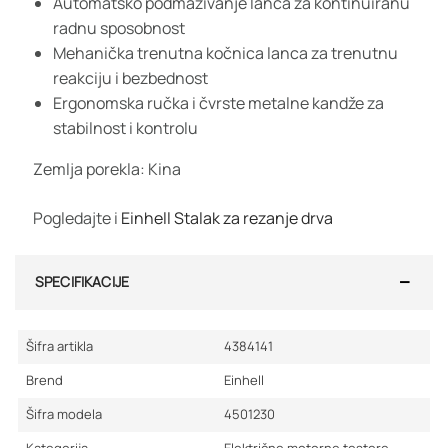
Automatsko podmazivanje lanca za kontinuiranu
radnu sposobnost
Mehanička trenutna kočnica lanca za trenutnu
reakciju i bezbednost
Ergonomska ručka i čvrste metalne kandže za
stabilnost i kontrolu
Zemlja porekla: Kina
Pogledajte i
Einhell Stalak za rezanje drva
SPECIFIKACIJE
Šifra artikla
4384141
Brend
Einhell
Šifra modela
4501230