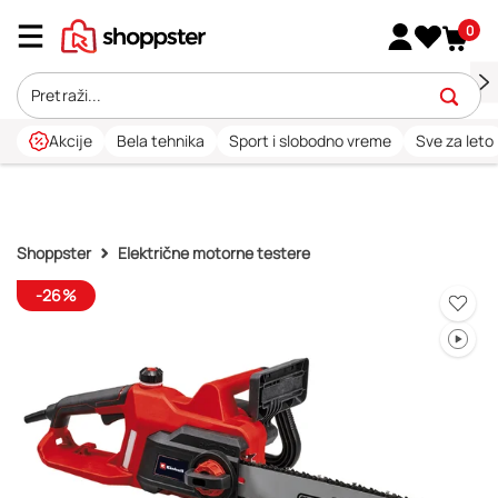
0
Akcije
Bela tehnika
Sport i slobodno vreme
Sve za leto
Shoppster
Električne motorne testere
-26%