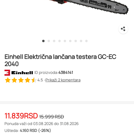
Einhell Električna lančana testera GC-EC
2040
ID proizvoda:
4384141
4.5 -
Prikaži 2
komentara
11.839
RSD
15.999
RSD
Ponuda važi od 03.08.2026 do 31.08.2026
Ušteda:
4.160 RSD (-26%)