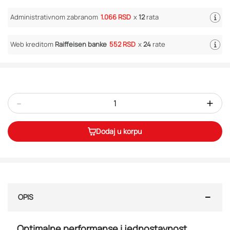
Administrativnom zabranom
1.066 RSD
x
12
rata
Web kreditom
Raiffeisen banke
552 RSD
x
24
rate
-
+
Dodaj u korpu
OPIS
Optimalne performanse i jednostavnost