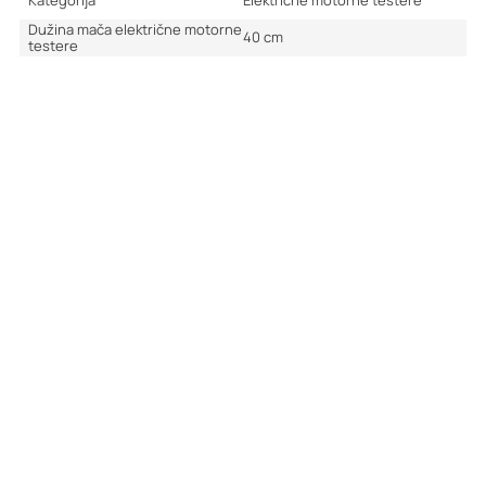
Kategorija
Električne motorne testere
Dužina mača električne motorne
40
cm
testere