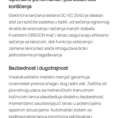
korišćenja
Električna lančana testera GC-EC 2040 je idealan
alat za različite zadatke u bašti, od sečenja ogrevnog
drveta do orezivanja i sečenja manjih stabala.
Kvalitetni OREGON mač i lanac osiguravaju efikasno
sečenje sa lakoćom, dok funkcija zatezanja i
zamene lanca bez alata omogućava brze i
jednostavne prilagođavanja.
Bezbednost i dugotrajnost
Visokokvalitetni metalni menjač garantuje
izvanredan prenos snage i dug radni vek. Zaštita od
povratnog udara sa mehaničkom trenutnom
kočnicom lanca obezbeđuje dodatnu bezbednost,
momentalno zaustavljajući lanac u potencijalno
opasnim situacijama. Automatski sistem za
podmazivanje lanca minimizira održavanje i