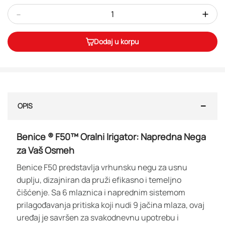
-
+
Dodaj u korpu
OPIS
Benice ® F50™ Oralni Irigator: Napredna Nega
za Vaš Osmeh
Benice F50 predstavlja vrhunsku negu za usnu
duplju, dizajniran da pruži efikasno i temeljno
čišćenje. Sa 6 mlaznica i naprednim sistemom
prilagođavanja pritiska koji nudi 9 jačina mlaza, ovaj
uređaj je savršen za svakodnevnu upotrebu i