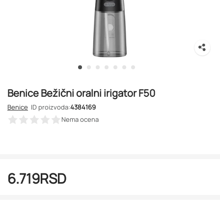
Benice Bežični oralni irigator F50
Benice
ID proizvoda:
4384169
Nema ocena
6.719
RSD