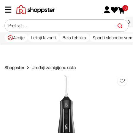
0
Akcije
Letnji favoriti
Bela tehnika
Sport i slobodno vre
Shoppster
Uređaji za higijenu usta