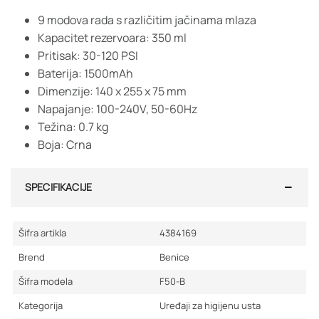
9 modova rada s različitim jačinama mlaza
Kapacitet rezervoara: 350 ml
Pritisak: 30-120 PSI
Baterija: 1500mAh
Dimenzije: 140 x 255 x 75 mm
Napajanje: 100-240V, 50-60Hz
Težina: 0.7 kg
Boja: Crna
SPECIFIKACIJE
Šifra artikla
4384169
Brend
Benice
Šifra modela
F50-B
Kategorija
Uređaji za higijenu usta