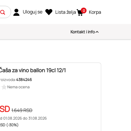
0
Uloguj se
Lista želja
Korpa
Kontakt i info
aša za vino ballon 19cl 12/1
roizvoda:
4384246
Nema ocena
SD
1.649
RSD
d 01.08.2026 do 31.08.2026
RSD (-30%)