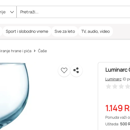
ije
Sport i slobodno vreme
Sve za leto
TV, audio, video
ranje hrane i pića
Čaše
Luminarc Č
Luminarc
ID p
1.149
R
Ponuda važi o
Ušteda:
500 