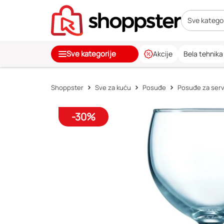
Sve kategor
Sve kategorije
Akcije
Bela tehnika
Shoppster
Sve za kuću
Posuđe
Posuđe za servi
-30%