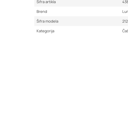
Šifra artikla
43
Brend
Lu
Šifra modela
21
Kategorija
Ča