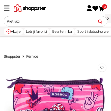
0
Akcije
Letnji favoriti
Bela tehnika
Sport i slobodno vre
Shoppster
Pernice