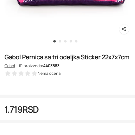
Gabol Pernica sa tri odeljka Sticker 22x7x7cm
Gabol
ID proizvoda:
4403683
Nema ocena
1.719
RSD