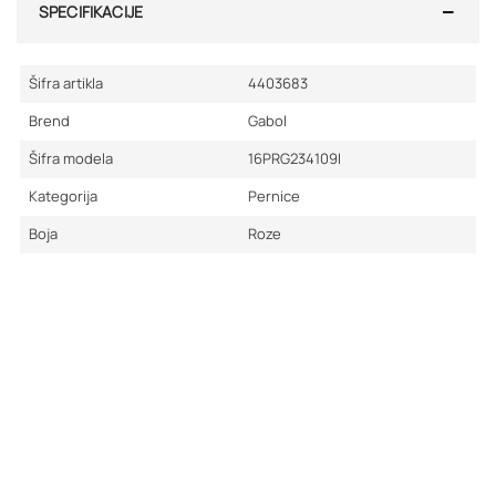
SPECIFIKACIJE
Šifra artikla
4403683
Brend
Gabol
Šifra modela
16PRG234109I
Kategorija
Pernice
Boja
Roze