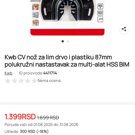
Kwb CV nož za lim drvo i plastiku 87mm
polukružni nastastavak za multi-alat HSS BIM
Kwb
ID proizvoda:
4411714
Nema ocena
1.399
RSD
1.699
RSD
Ponuda važi od 01.08.2026 do 31.08.2026
Ušteda:
300 RSD (-18%)