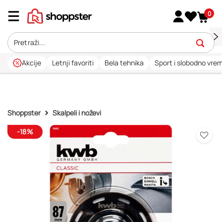
0
Akcije
Letnji favoriti
Bela tehnika
Sport i slobodno vre
Shoppster
Skalpeli i noževi
-18%