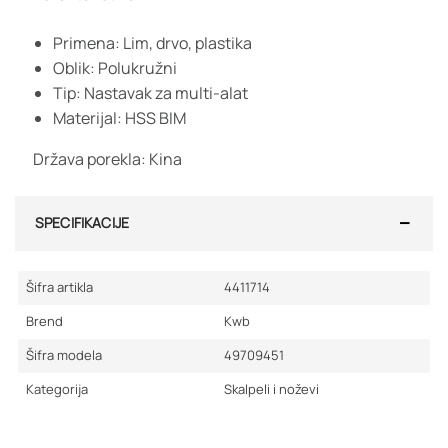
Primena: Lim, drvo, plastika
Oblik: Polukružni
Tip: Nastavak za multi-alat
Materijal: HSS BIM
Država porekla: Kina
SPECIFIKACIJE
Šifra artikla
4411714
Brend
Kwb
Šifra modela
49709451
Kategorija
Skalpeli i noževi