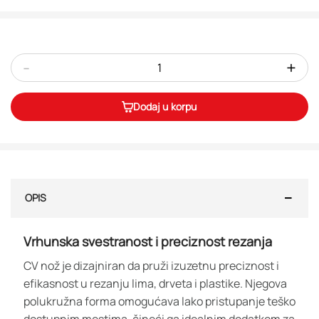
-
+
Dodaj u korpu
OPIS
Vrhunska svestranost i preciznost rezanja
CV nož je dizajniran da pruži izuzetnu preciznost i
efikasnost u rezanju lima, drveta i plastike. Njegova
polukružna forma omogućava lako pristupanje teško
dostupnim mestima, čineći ga idealnim dodatkom za