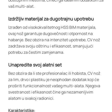
vaš multi-alat.
Izdržljiv materijal za dugotrajnu upotrebu
Izrađen od visokokvalitetnog HSS BIM materijala,
ovaj nož garantuje dugovečnost i otpornost na
habanje. Bez obzira na intenzitet upotrebe, CV nož
zadržava svoju oštrinu i efikasnost, smanjujući
potrebu za čestim zamjenama.
Unapredite svoj alatni set
Bez obzira da li ste profesionalac ili hobista, CV nož
za lim, drvo i plastiku je neophodan dodatak koji će
proširiti funkcionalnost vašeg multi-alata. Njegova
svestranost i efikasnost čine ga nezamenljivim
alatom u svakoj radionici.
Karakteristike: