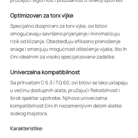
Optimizovan za torx vijke
Specijalno dizajnirani za torx vijke, ovi bitovi
omogućavaju savršeno prijanjanje i minimalizuju
rizik od klizanja. Obezbeđuju efikasno prenošenje
snage i smanjuju mogućnost oštećenja vijaka, što ih
čini idealnim za visoko specijalizovane zadatke.
Univerzalna kompatibilnost
Sa prihvatom C 6.3 i TQ 60, ovi bitovi se lako uklapaju
u većinu dostupnih alata, pružajući fleksibilnost i
širok spektar upotrebe. Njihova univerzalna
kompatibilnost čini ih nezamenljivim delom alatke
svakog majstora.
Karakteristike: