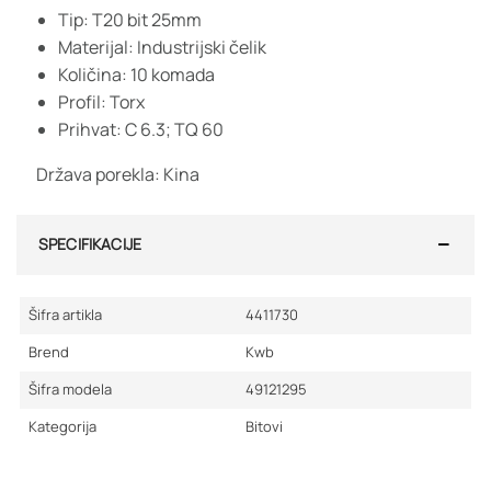
Tip: T20 bit 25mm
Materijal: Industrijski čelik
Količina: 10 komada
Profil: Torx
Prihvat: C 6.3; TQ 60
Država porekla: Kina
SPECIFIKACIJE
Šifra artikla
4411730
Brend
Kwb
Šifra modela
49121295
Kategorija
Bitovi