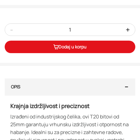
-
+
Dodaj u korpu
OPIS
Krajnja izdržljivost i preciznost
Izrađeni od industrijskog čelika, ovi T20 bitovi od
25mm garantuju vrhunsku izdržljivost i otpornost na
habanje. Idealni su za precizne i zahtevne radove,
pružajući sigurnost i pouzdanost u svakoj upotrebi.