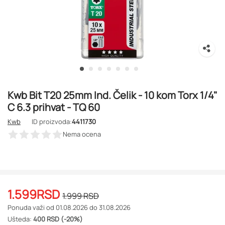
Kwb Bit T20 25mm Ind. Čelik - 10 kom Torx 1/4"
C 6.3 prihvat - TQ 60
Kwb
ID proizvoda:
4411730
Nema ocena
1.599
RSD
1.999
RSD
Ponuda važi od 01.08.2026 do 31.08.2026
Ušteda:
400 RSD (-20%)