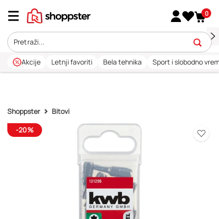
0
Akcije
Letnji favoriti
Bela tehnika
Sport i slobodno vre
Shoppster
Bitovi
-20%