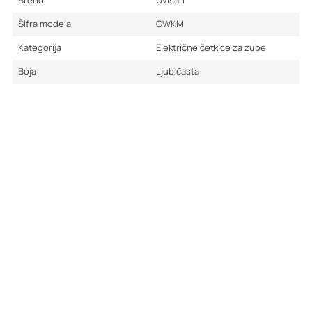
Brend
Uvisan
Šifra modela
GWKM
Kategorija
Električne četkice za zube
Boja
Ljubičasta