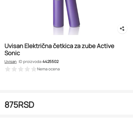
Uvisan Električna četkica za zube Active
Sonic
Uvisan
ID proizvoda:
4425502
Nema ocena
875
RSD