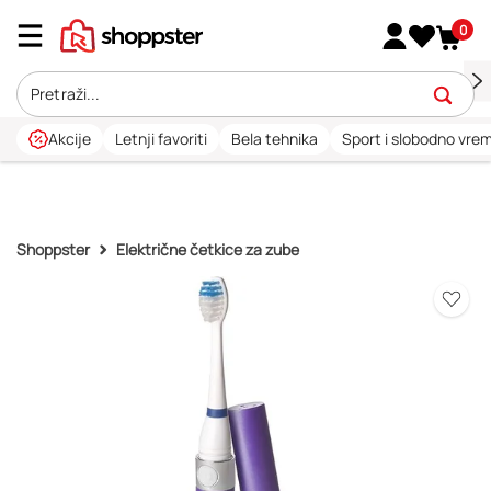
0
Akcije
Letnji favoriti
Bela tehnika
Sport i slobodno vre
Shoppster
Električne četkice za zube