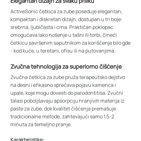
Elegantan dizajn za svaku priliku
ActiveSonic četkica za zube poseduje elegantan,
kompaktan i diskretan dizajn, dostupan u tri boje:
srebrna, ljubičasta i crna. Praktičan poklopac
omogućava lako nošenje u tašni ili torbi, čineći
četkicu savršenim saputnikom za korišćenje bilo gde
- kod kuće, u teretani, ofisu ili na putovanjima.
Zvučna tehnologija za superiorno čišćenje
Zvučna četkica za zube pruža terapeutsko dejstvo
na desni i efikasno sprečava pojavu kamenca i
upale, koje mogu dovesti do parodontitisa. Zvučni
talasi poboljšavaju apsorpciju hranjivih materija iz
paste za zube, dok kvalitet čišćenja premašuje
tradicionalne metode, zahtevajući samo 1,5-2
minuta za temeljno pranje.
Karakteristike: