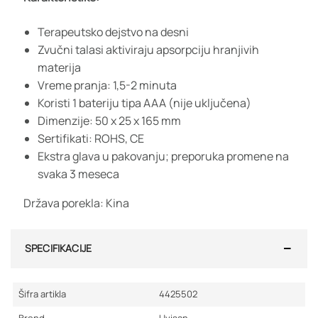
Terapeutsko dejstvo na desni
Zvučni talasi aktiviraju apsorpciju hranjivih
materija
Vreme pranja: 1,5-2 minuta
Koristi 1 bateriju tipa AAA (nije uključena)
Dimenzije: 50 x 25 x 165 mm
Sertifikati: ROHS, CE
Ekstra glava u pakovanju; preporuka promene na
svaka 3 meseca
Država porekla: Kina
SPECIFIKACIJE
Šifra artikla
4425502