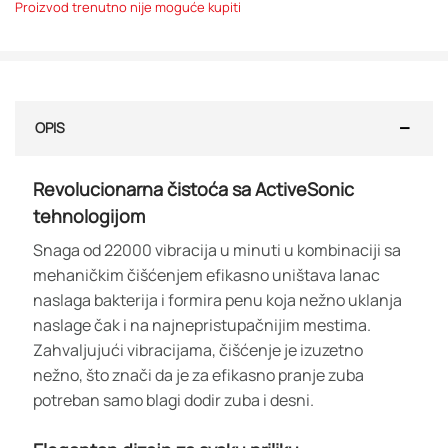
Proizvod trenutno nije moguće kupiti
OPIS
Revolucionarna čistoća sa ActiveSonic
tehnologijom
Snaga od 22000 vibracija u minuti u kombinaciji sa
mehaničkim čišćenjem efikasno uništava lanac
naslaga bakterija i formira penu koja nežno uklanja
naslage čak i na najnepristupačnijim mestima.
Zahvaljujući vibracijama, čišćenje je izuzetno
nežno, što znači da je za efikasno pranje zuba
potreban samo blagi dodir zuba i desni.