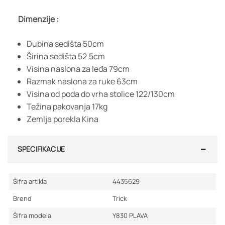
Dimenzije :
Dubina sedišta 50cm
Širina sedišta 52.5cm
Visina naslona za leđa 79cm
Razmak naslona za ruke 63cm
Visina od poda do vrha stolice 122/130cm
Težina pakovanja 17kg
Zemlja porekla Kina
SPECIFIKACIJE
Šifra artikla
4435629
Brend
Trick
Šifra modela
Y830 PLAVA