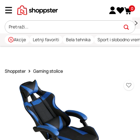
0
Akcije
Letnji favoriti
Bela tehnika
Sport i slobodno vre
Shoppster
Gaming stolice