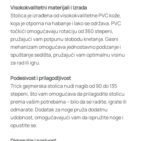
Visokokvalitetni materijali i izrada
Stolica je izrađena od visokokvalitetne PVC kože,
koja je otporna na habanje i lako se održava. PVC
točkići omogućavaju rotaciju od 360 stepeni,
pružajući vam potpunu slobodu kretanja. Gasni
mehanizam omogućava jednostavno podizanje i
spuštanje sedišta, pružajući vam optimalnu visinu
za rad ili igru.
Podesivost i prilagodljivost
Trick gejmerska stolica nudi nagib od 90 do 135
stepeni, što vam omogućava da prilagodite stolicu
prema vašim potrebama – bilo da se radite, igrate ili
odmarate. Dodatak za noge pruža dodatnu
udobnost, omogućavajući vam da ispružite noge i
opustite se.
Dimenzije i nosivost