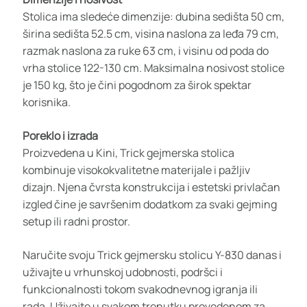
Stolica ima sledeće dimenzije: dubina sedišta 50 cm,
širina sedišta 52.5 cm, visina naslona za leđa 79 cm,
razmak naslona za ruke 63 cm, i visinu od poda do
vrha stolice 122-130 cm. Maksimalna nosivost stolice
je 150 kg, što je čini pogodnom za širok spektar
korisnika.
Poreklo i izrada
Proizvedena u Kini, Trick gejmerska stolica
kombinuje visokokvalitetne materijale i pažljiv
dizajn. Njena čvrsta konstrukcija i estetski privlačan
izgled čine je savršenim dodatkom za svaki gejming
setup ili radni prostor.
Naručite svoju Trick gejmersku stolicu Y-830 danas i
uživajte u vrhunskoj udobnosti, podršci i
funkcionalnosti tokom svakodnevnog igranja ili
rada. Uživajte u svakom trenutku provedenom za