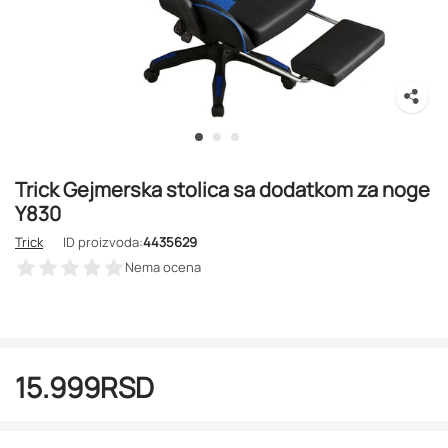
Trick Gejmerska stolica sa dodatkom za noge
Y830
Trick
ID proizvoda:
4435629
Nema ocena
15.999
RSD