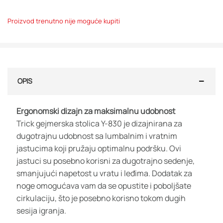
Proizvod trenutno nije moguće kupiti
OPIS
Ergonomski dizajn za maksimalnu udobnost
Trick gejmerska stolica Y-830 je dizajnirana za
dugotrajnu udobnost sa lumbalnim i vratnim
jastucima koji pružaju optimalnu podršku. Ovi
jastuci su posebno korisni za dugotrajno sedenje,
smanjujući napetost u vratu i leđima. Dodatak za
noge omogućava vam da se opustite i poboljšate
cirkulaciju, što je posebno korisno tokom dugih
sesija igranja.