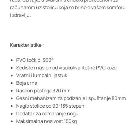
računarom uz stolicu koja se brine o vašem komforu
i zdravlju.
Karakteristike :
PVC točkići 360°
Sedište i naslon od visokokvalitetne PVC kože
Vratni i lumbalni jastuk
Boja crna
Raspon postolja 320 mm
Gasni mehanizam za podizanje i spuštanje 80mm
Nagib stolice od 90-135 stepeni
Dodatak za odmaranje nogu
Maksimalna nosivost 150kg