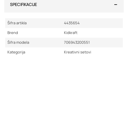
SPECIFIKACIJE
Šifra artikla
4435654
Brend
Kidkraft
Šifra modela
706943200551
Kategorija
Kreativni setovi