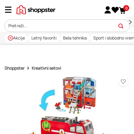
0
Akcije
Letnji favoriti
Bela tehnika
Sport i slobodno vre
Shoppster
Kreativni setovi