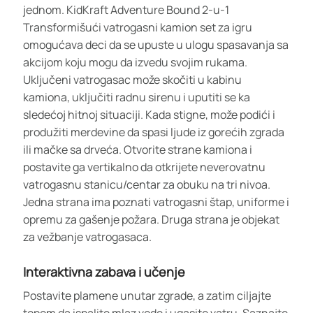
jednom. KidKraft Adventure Bound 2-u-1
Transformišući vatrogasni kamion set za igru
omogućava deci da se upuste u ulogu spasavanja sa
akcijom koju mogu da izvedu svojim rukama.
Uključeni vatrogasac može skočiti u kabinu
kamiona, uključiti radnu sirenu i uputiti se ka
sledećoj hitnoj situaciji. Kada stigne, može podići i
produžiti merdevine da spasi ljude iz gorećih zgrada
ili mačke sa drveća. Otvorite strane kamiona i
postavite ga vertikalno da otkrijete neverovatnu
vatrogasnu stanicu/centar za obuku na tri nivoa.
Jedna strana ima poznati vatrogasni štap, uniforme i
opremu za gašenje požara. Druga strana je objekat
za vežbanje vatrogasaca.
Interaktivna zabava i učenje
Postavite plamene unutar zgrade, a zatim ciljajte
topom da ispalite mlaz vode i ugasite vatru. Saznajte