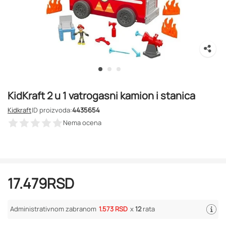
KidKraft 2 u 1 vatrogasni kamion i stanica
Kidkraft
ID proizvoda:
4435654
Nema ocena
17.479
RSD
Administrativnom zabranom
1.573 RSD
x
12
rata