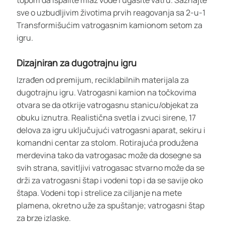
sve o uzbudljivim životima prvih reagovanja sa 2-u-1
Transformišućim vatrogasnim kamionom setom za
igru.
Dizajniran za dugotrajnu igru
Izrađen od premijum, reciklabilnih materijala za
dugotrajnu igru. Vatrogasni kamion na točkovima
otvara se da otkrije vatrogasnu stanicu/objekat za
obuku iznutra. Realistična svetla i zvuci sirene, 17
delova za igru uključujući vatrogasni aparat, sekiru i
komandni centar za stolom. Rotirajuća produžena
merdevina tako da vatrogasac može da dosegne sa
svih strana, savitljivi vatrogasac stvarno može da se
drži za vatrogasni štap i vodeni top i da se savije oko
štapa. Vodeni top i strelice za ciljanje na mete
plamena, okretno uže za spuštanje; vatrogasni štap
za brze izlaske.