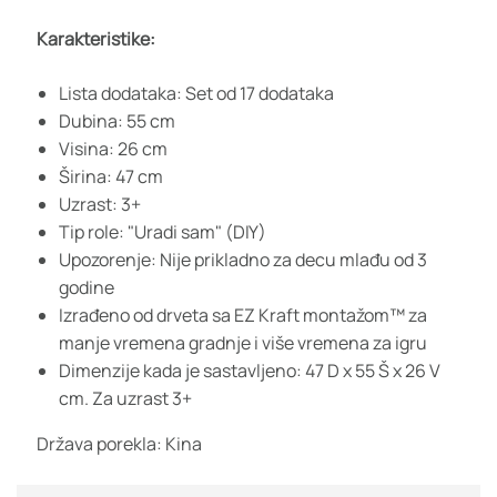
Karakteristike:
Lista dodataka: Set od 17 dodataka
Dubina: 55 cm
Visina: 26 cm
Širina: 47 cm
Uzrast: 3+
Tip role: "Uradi sam" (DIY)
Upozorenje: Nije prikladno za decu mlađu od 3
godine
Izrađeno od drveta sa EZ Kraft montažom™ za
manje vremena gradnje i više vremena za igru
Dimenzije kada je sastavljeno: 47 D x 55 Š x 26 V
cm. Za uzrast 3+
Država porekla: Kina