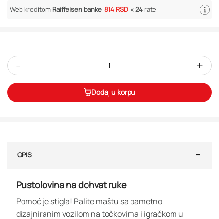
Web kreditom
Raiffeisen banke
814 RSD
x
24
rate
-
+
Dodaj u korpu
OPIS
Pustolovina na dohvat ruke
Pomoć je stigla! Palite maštu sa pametno
dizajniranim vozilom na točkovima i igračkom u