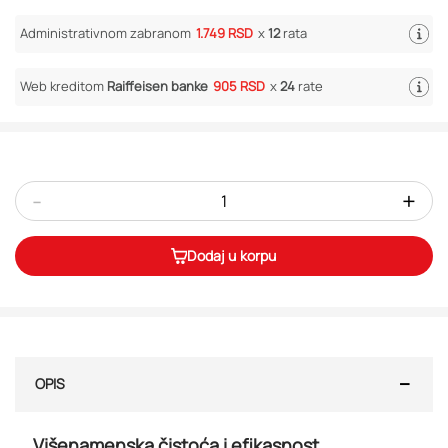
Administrativnom zabranom
1.749 RSD
x
12
rata
Web kreditom
Raiffeisen banke
905 RSD
x
24
rate
-
+
Dodaj u korpu
OPIS
Višenamenska čistoća i efikasnost