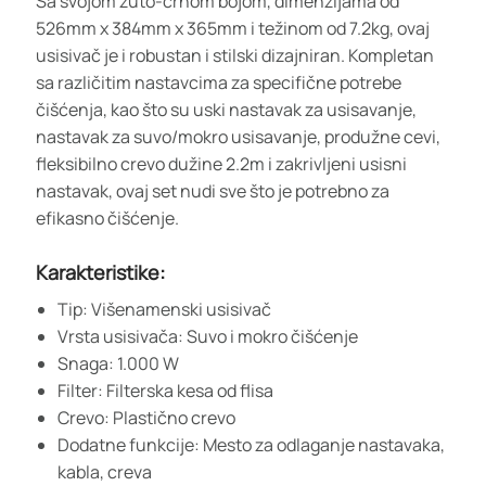
Sa svojom žuto-crnom bojom, dimenzijama od
526mm x 384mm x 365mm i težinom od 7.2kg, ovaj
usisivač je i robustan i stilski dizajniran. Kompletan
sa različitim nastavcima za specifične potrebe
čišćenja, kao što su uski nastavak za usisavanje,
nastavak za suvo/mokro usisavanje, produžne cevi,
fleksibilno crevo dužine 2.2m i zakrivljeni usisni
nastavak, ovaj set nudi sve što je potrebno za
efikasno čišćenje.
Karakteristike:
Tip: Višenamenski usisivač
Vrsta usisivača: Suvo i mokro čišćenje
Snaga: 1.000 W
Filter: Filterska kesa od flisa
Crevo: Plastično crevo
Dodatne funkcije: Mesto za odlaganje nastavaka,
kabla, creva