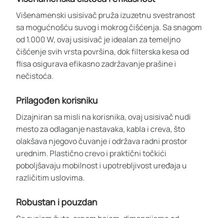
Višenamenski usisivač pruža izuzetnu svestranost
sa mogućnošću suvog i mokrog čišćenja. Sa snagom
od 1.000 W, ovaj usisivač je idealan za temeljno
čišćenje svih vrsta površina, dok filterska kesa od
flisa osigurava efikasno zadržavanje prašine i
nečistoća.
Prilagođen korisniku
Dizajniran sa misli na korisnika, ovaj usisivač nudi
mesto za odlaganje nastavaka, kabla i creva, što
olakšava njegovo čuvanje i održava radni prostor
urednim. Plastično crevo i praktični točkići
poboljšavaju mobilnost i upotrebljivost uređaja u
različitim uslovima.
Robustan i pouzdan