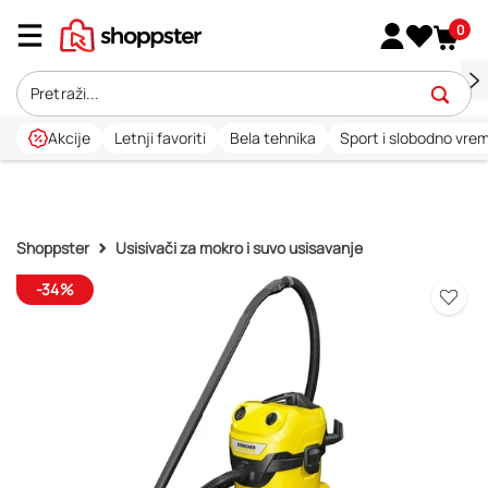
0
Akcije
Letnji favoriti
Bela tehnika
Sport i slobodno vre
Shoppster
Usisivači za mokro i suvo usisavanje
-34%