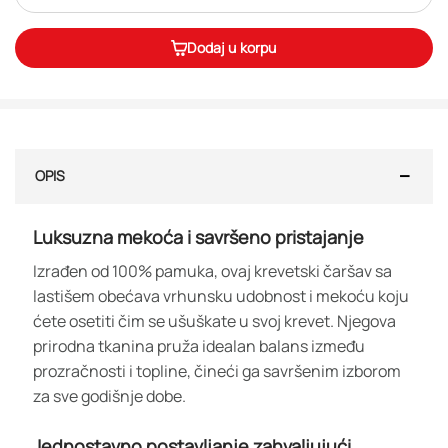
Dodaj u korpu
OPIS
Luksuzna mekoća i savršeno pristajanje
Izrađen od 100% pamuka, ovaj krevetski čaršav sa
lastišem obećava vrhunsku udobnost i mekoću koju
ćete osetiti čim se ušuškate u svoj krevet. Njegova
prirodna tkanina pruža idealan balans između
prozračnosti i topline, čineći ga savršenim izborom
za sve godišnje dobe.
Jednostavno postavljanje zahvaljujući