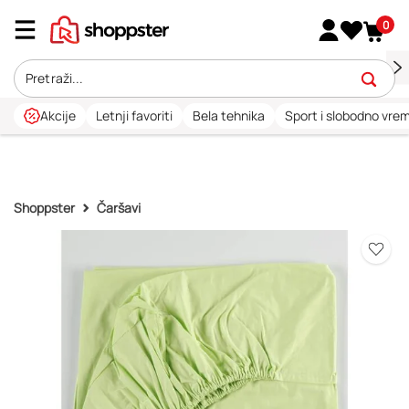
0
Akcije
Letnji favoriti
Bela tehnika
Sport i slobodno vre
Shoppster
Čaršavi