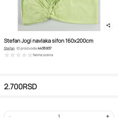
Stefan Jogi navlaka sifon 160x200cm
Stefan
ID proizvoda:
4435937
Nema ocena
2.700
RSD
-
+