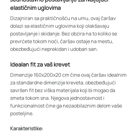
elastičnim uglovima
Dizajniran sa praktičnošću na umu, ovaj čaršav
dolazi sa elastičnim uglovima koji olakšavaju
postavljanje i skidanje. Bez obzira na to koliko se
prevrćete tokom noći, čaršav ostaje na mestu,
obezbeđujući neprekidan i udoban san.
Idealan fit za vaš krevet
Dimenzije 160x200x20 cm čine ovaj čaršav idealnim
za standardne dimenzije kreveta, obezbeđujući
savršen fit bez viška materijala koji bi mogao da
smeta tokom sna. Njegova jednostavnost i
funkcionalnost čine ga nezaobilaznim delom vaše
posteljine.
Karakteristike: