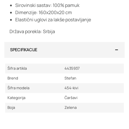
Sirovinski sastav: 100% pamuk
Dimenzije: 160x200x20 cm
Elastični uglovi za lakše postavljanje
Država porekla: Srbija
SPECIFIKACIJE
Šifra artikla
4435937
Brend
Stefan
Šifra modela
454-kivi
Kategorija
Čaršavi
Boja
Zelena