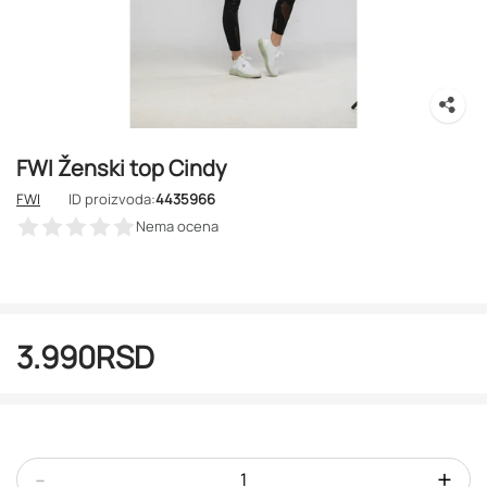
FWI Ženski top Cindy
FWI
ID proizvoda:
4435966
Nema ocena
3.990
RSD
-
+