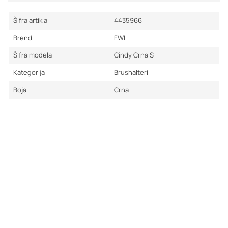
Šifra artikla
4435966
Brend
FWI
Šifra modela
Cindy Crna S
Kategorija
Brushalteri
Boja
Crna