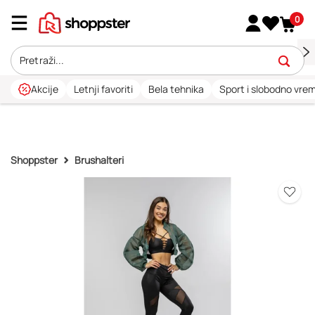
0
Akcije
Letnji favoriti
Bela tehnika
Sport i slobodno vre
Shoppster
Brushalteri