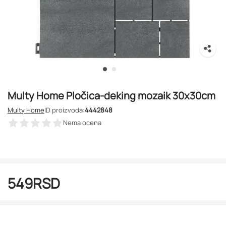
Multy Home Pločica-deking mozaik 30x30cm
Multy Home
ID proizvoda:
4442848
Nema ocena
549
RSD