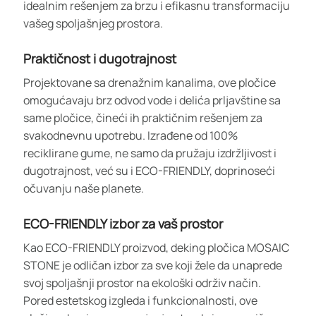
idealnim rešenjem za brzu i efikasnu transformaciju
vašeg spoljašnjeg prostora.
Praktičnost i dugotrajnost
Projektovane sa drenažnim kanalima, ove pločice
omogućavaju brz odvod vode i delića prljavštine sa
same pločice, čineći ih praktičnim rešenjem za
svakodnevnu upotrebu. Izrađene od 100%
reciklirane gume, ne samo da pružaju izdržljivost i
dugotrajnost, već su i ECO-FRIENDLY, doprinoseći
očuvanju naše planete.
ECO-FRIENDLY izbor za vaš prostor
Kao ECO-FRIENDLY proizvod, deking pločica MOSAIC
STONE je odličan izbor za sve koji žele da unaprede
svoj spoljašnji prostor na ekološki održiv način.
Pored estetskog izgleda i funkcionalnosti, ove