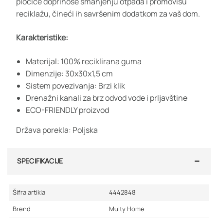
pločice doprinose smanjenju otpada i promovišu
reciklažu, čineći ih savršenim dodatkom za vaš dom.
Karakteristike:
Materijal: 100% reciklirana guma
Dimenzije: 30x30x1,5 cm
Sistem povezivanja: Brzi klik
Drenažni kanali za brz odvod vode i prljavštine
ECO-FRIENDLY proizvod
Država porekla: Poljska
SPECIFIKACIJE
Šifra artikla
4442848
Brend
Multy Home