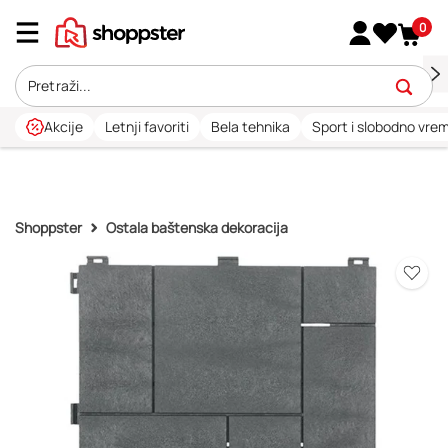
0
Akcije
Letnji favoriti
Bela tehnika
Sport i slobodno vre
Shoppster
Ostala baštenska dekoracija