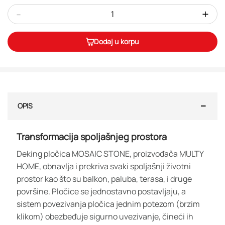
-
+
Dodaj u korpu
OPIS
Transformacija spoljašnjeg prostora
Deking pločica MOSAIC STONE, proizvođača MULTY
HOME, obnavlja i prekriva svaki spoljašnji životni
prostor kao što su balkon, paluba, terasa, i druge
površine. Pločice se jednostavno postavljaju, a
sistem povezivanja pločica jednim potezom (brzim
klikom) obezbeđuje sigurno uvezivanje, čineći ih