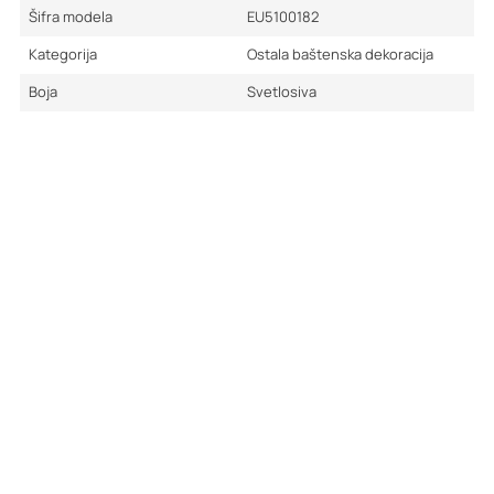
Šifra modela
EU5100182
Kategorija
Ostala baštenska dekoracija
Boja
Svetlosiva