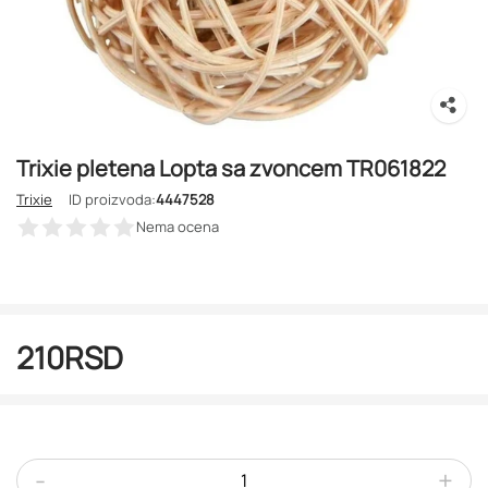
Trixie pletena Lopta sa zvoncem TR061822
Trixie
ID proizvoda:
4447528
Nema ocena
210
RSD
-
+