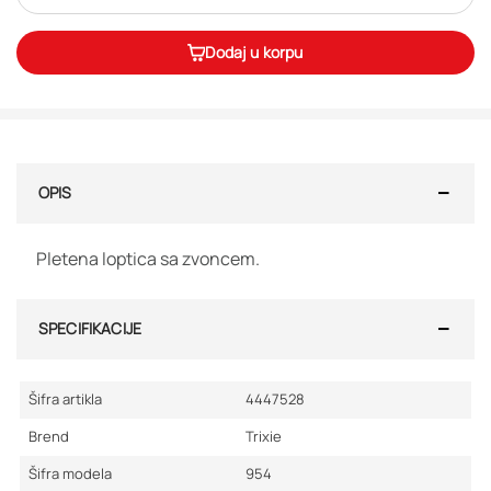
Dodaj u korpu
OPIS
Pletena loptica sa zvoncem.
SPECIFIKACIJE
Šifra artikla
4447528
Brend
Trixie
Šifra modela
954