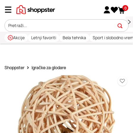
0
Akcije
Letnji favoriti
Bela tehnika
Sport i slobodno vre
Shoppster
Igračke za glodare