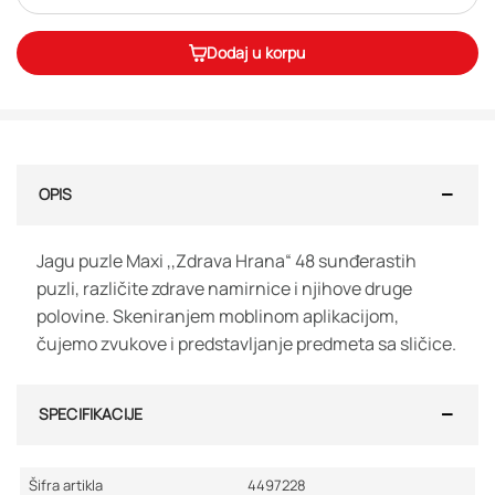
Dodaj u korpu
OPIS
Jagu puzle Maxi ,,Zdrava Hrana“ 48 sunđerastih
puzli, različite zdrave namirnice i njihove druge
polovine. Skeniranjem moblinom aplikacijom,
čujemo zvukove i predstavljanje predmeta sa sličice.
SPECIFIKACIJE
Šifra artikla
4497228