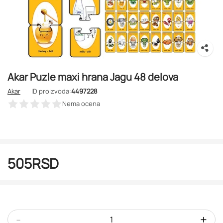
Akar Puzle maxi hrana Jagu 48 delova
Akar
ID proizvoda:
4497228
Nema ocena
505
RSD
-
+