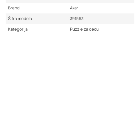
Brend
Akar
Šifra modela
391563
Kategorija
Puzzle za decu