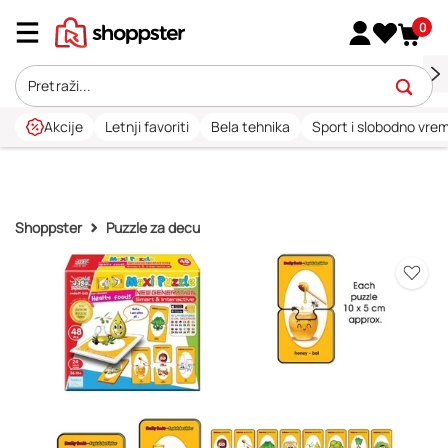
0
Akcije
Letnji favoriti
Bela tehnika
Sport i slobodno vre
Shoppster
Puzzle za decu