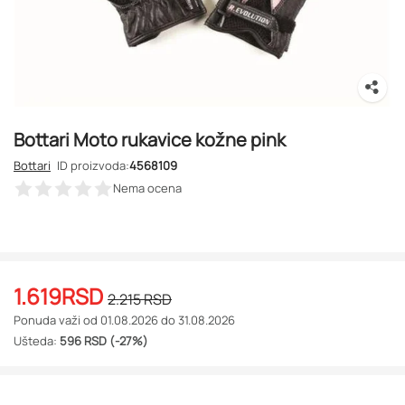
Bottari Moto rukavice kožne pink
Bottari
ID proizvoda:
4568109
Nema ocena
1.619
RSD
2.215
RSD
Ponuda važi od 01.08.2026 do 31.08.2026
Ušteda:
596 RSD (-27%)