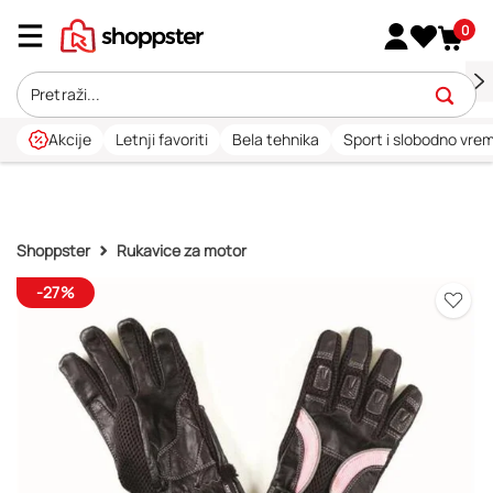
0
Akcije
Letnji favoriti
Bela tehnika
Sport i slobodno vre
Shoppster
Rukavice za motor
-27%