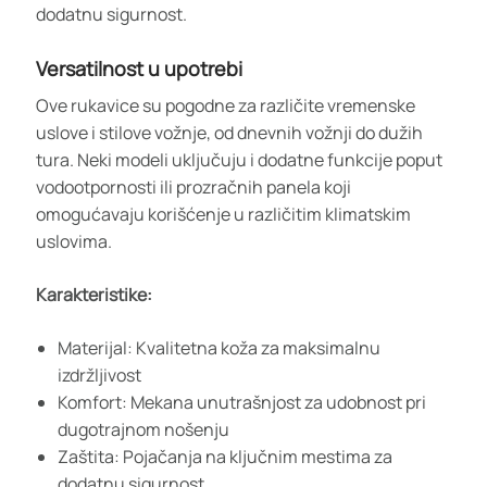
dodatnu sigurnost.
Versatilnost u upotrebi
Ove rukavice su pogodne za različite vremenske
uslove i stilove vožnje, od dnevnih vožnji do dužih
tura. Neki modeli uključuju i dodatne funkcije poput
vodootpornosti ili prozračnih panela koji
omogućavaju korišćenje u različitim klimatskim
uslovima.
Karakteristike:
Materijal: Kvalitetna koža za maksimalnu
izdržljivost
Komfort: Mekana unutrašnjost za udobnost pri
dugotrajnom nošenju
Zaštita: Pojačanja na ključnim mestima za
dodatnu sigurnost