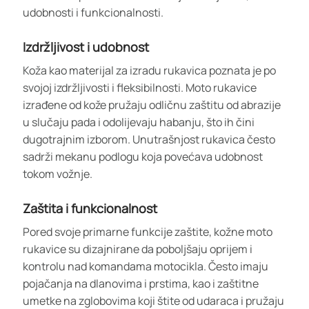
udobnosti i funkcionalnosti.
Izdržljivost i udobnost
Koža kao materijal za izradu rukavica poznata je po
svojoj izdržljivosti i fleksibilnosti. Moto rukavice
izrađene od kože pružaju odličnu zaštitu od abrazije
u slučaju pada i odolijevaju habanju, što ih čini
dugotrajnim izborom. Unutrašnjost rukavica često
sadrži mekanu podlogu koja povećava udobnost
tokom vožnje.
Zaštita i funkcionalnost
Pored svoje primarne funkcije zaštite, kožne moto
rukavice su dizajnirane da poboljšaju oprijem i
kontrolu nad komandama motocikla. Često imaju
pojačanja na dlanovima i prstima, kao i zaštitne
umetke na zglobovima koji štite od udaraca i pružaju