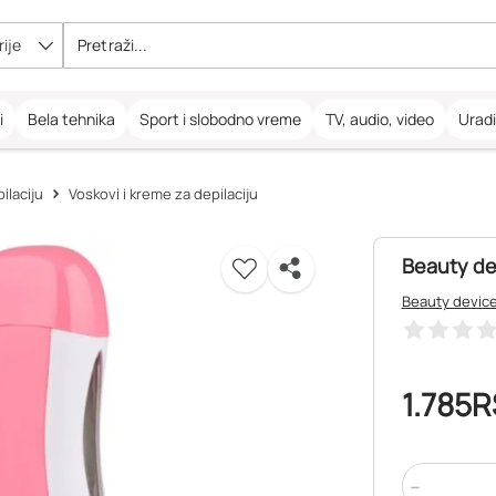
ije
i
Bela tehnika
Sport i slobodno vreme
TV, audio, video
Urad
pilaciju
Voskovi i kreme za depilaciju
Beauty de
Beauty devic
1.785
R
-