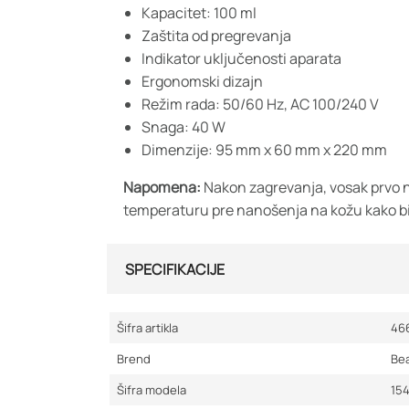
Kapacitet: 100 ml
Zaštita od pregrevanja
Indikator uključenosti aparata
Ergonomski dizajn
Režim rada: 50/60 Hz, AC 100/240 V
Snaga: 40 W
Dimenzije: 95 mm x 60 mm x 220 mm
Napomena:
Nakon zagrevanja, vosak prvo na
temperaturu pre nanošenja na kožu kako bi
SPECIFIKACIJE
Šifra artikla
46
Brend
Be
Šifra modela
15