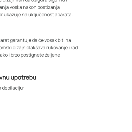
anja voska nakon postizanja
or ukazuje na uključenost aparata.
arat garantuje da će vosak biti na
mski dizajn olakšava rukovanje i rad
ako i brzo postignete željene
avnu upotrebu
 depilaciju: