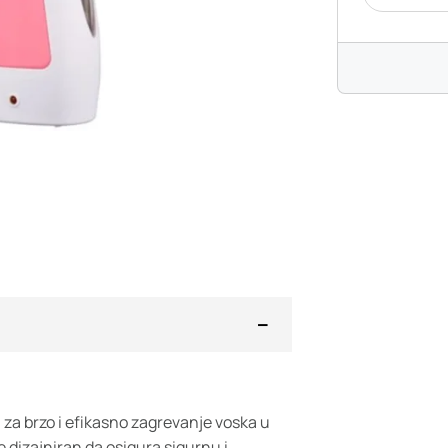
 za brzo i efikasno zagrevanje voska u
 dizajniran da osigura sigurnu i