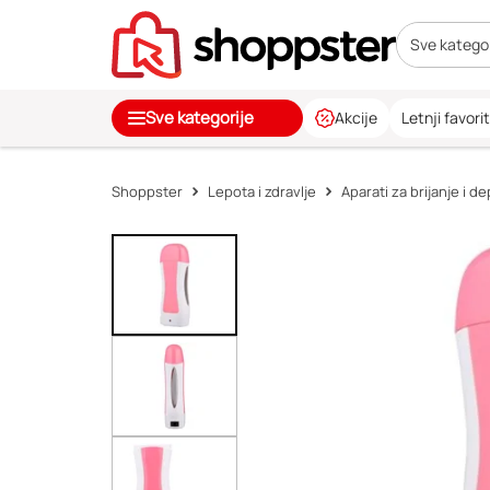
Sve kategor
Sve kategorije
Akcije
Letnji favorit
Shoppster
Lepota i zdravlje
Aparati za brijanje i de