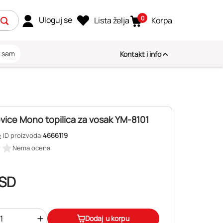
0
Uloguj se
Lista želja
Korpa
i sam
Kontakt i info
vice Mono topilica za vosak YM-8101
e
ID proizvoda:
4666119
Nema ocena
SD
+
Dodaj u korpu