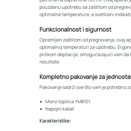
pouzdanu upotrebu sa zaštitom od pregrev
optimalne temperature, a svetlosni indikat
Funkcionalnost i sigurnost
Opremljen zaštitom od pregrevanja, ovaj ap
optimalnoj temperaturi za upotrebu. Ergono
prilikom depilacije, omogućavajući vam da l
rezultate.
Kompletno pakovanje za jednost
Pakovanje sadrži sve što vam je potrebno za
Mono topilica YM8101
Napojni kabel
Karakteristike: