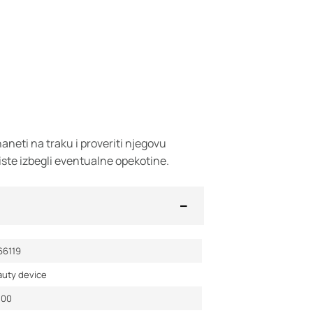
neti na traku i proveriti njegovu
ste izbegli eventualne opekotine.
66119
auty device
400