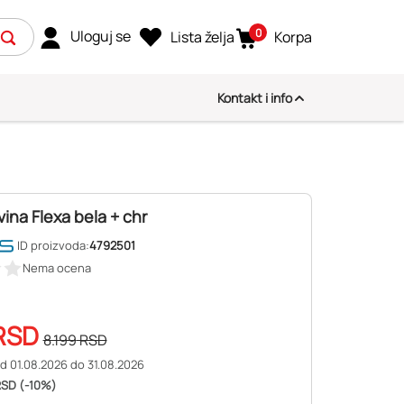
0
Uloguj se
Lista želja
Korpa
Kontakt i info
vina Flexa bela + chr
ID proizvoda:
4792501
Nema ocena
RSD
8.199
RSD
d 01.08.2026 do 31.08.2026
RSD (-10%)