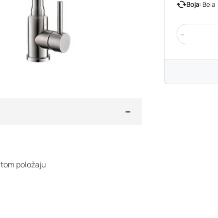
Boja:
Bela
-
datom položaju