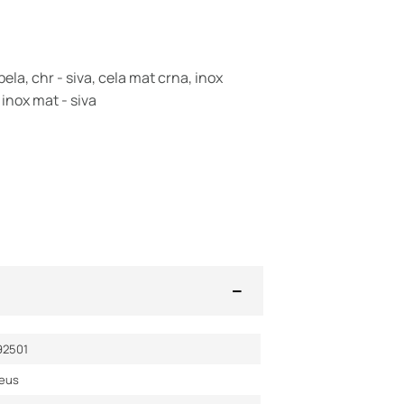
bela, chr - siva, cela mat crna, inox
 inox mat - siva
92501
veus