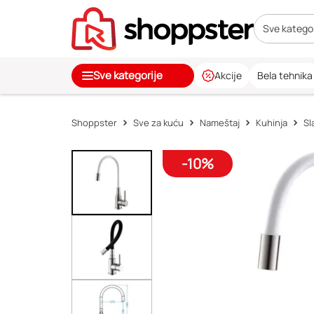
Sve kategor
Sve kategorije
Akcije
Bela tehnika
Shoppster
Sve za kuću
Nameštaj
Kuhinja
Sl
-10%