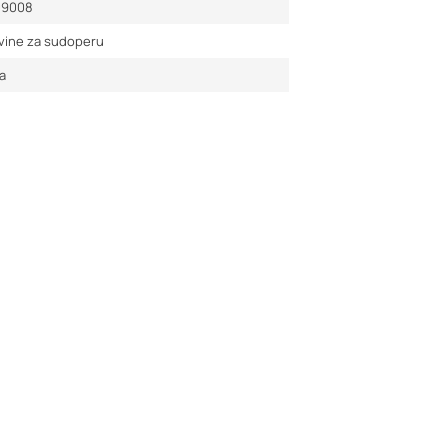
09008
vine za sudoperu
a