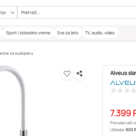
ije
Sport i slobodno vreme
Sve za leto
TV, audio, video
avine za sudoperu
Alveus sla
7.399
Ponuda važi o
Ušteda:
800 