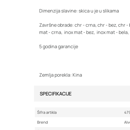
Dimenzija slavine: skica u je u slikama
Završne obrade: chr - crna, chr - bez, chr - 
mat - crna, inox mat - bez, inox mat - bela,
5 godina garancije
Zemlja porekla: Kina
SPECIFIKACIJE
Šifra artikla
47
Brend
Al