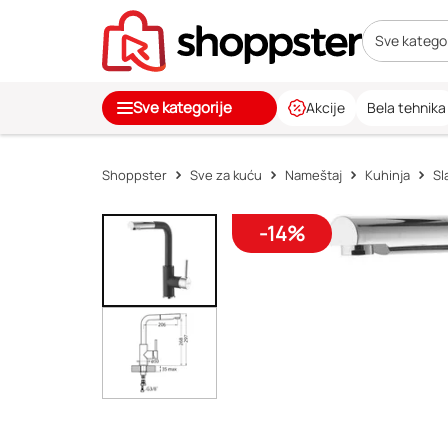
Sve kategor
Sve kategorije
Akcije
Bela tehnika
Shoppster
Sve za kuću
Nameštaj
Kuhinja
Sl
-14%