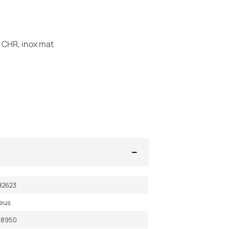
, CHR, inox mat
92623
veus
08950