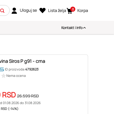
0
Uloguj se
Lista želja
Korpa
Kontakt i info
vina Siros P g91 - crna
ID proizvoda:
4792623
Nema ocena
9
RSD
26.599
RSD
d 01.08.2026 do 31.08.2026
 RSD (-14%)