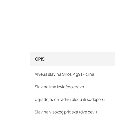
OPIS
Alveus slavina Siros P g91 - crna
Slavina ima izvlačno crevo
Ugradnja: na radnu ploču ili sudoperu
Slavina visokog pritiska (dve cevi)