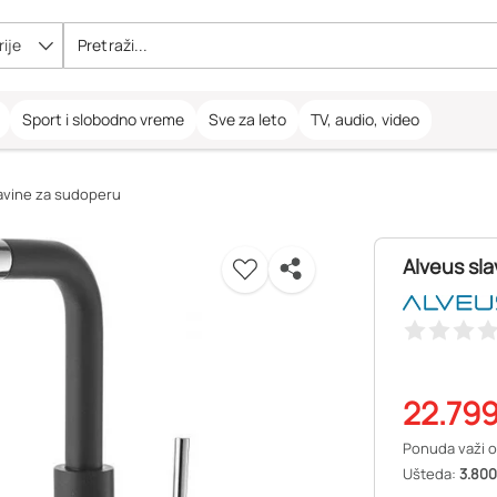
ije
Sport i slobodno vreme
Sve za leto
TV, audio, video
avine za sudoperu
Alveus sla
22.79
Ponuda važi o
Ušteda:
3.800