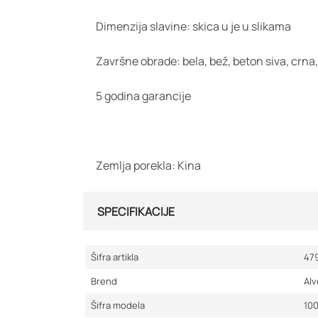
Dimenzija slavine: skica u je u slikama
Završne obrade: bela, bež, beton siva, crna
5 godina garancije
Zemlja porekla: Kina
SPECIFIKACIJE
Šifra artikla
47
Brend
Al
Šifra modela
10