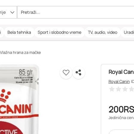
ije
i
Bela tehnika
Sport i slobodno vreme
TV, audio, video
Urad
Vlažna hrana za mačke
Royal Cani
Royal Canin
I
200
R
Jedinična cen