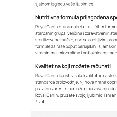
sjajnom izgledu Vaše ljubimice.
Nutritivna formula prilagođena s
Royal Canin hrana dolazi u različitim for
starosnih grupa, veličina i zdravstvenih sta
sterilizovane mačke, one sa osetljivim proba
formule za rase poput persijskih i sijamsk
vitaminima, mineralima i antioksidansima z
Kvalitet na koji možete računati
Royal Canin koristi visokokvalitetne sastojk
standarda proizvodnje. Njihova hrana doprin
pravilno varenje i pomaže u održavanju ide
Royal Canin, pružate svojoj ljubimici ishran
život.