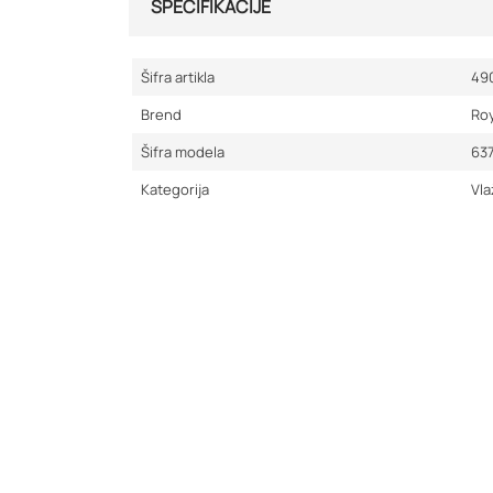
SPECIFIKACIJE
Šifra artikla
49
Brend
Roy
Šifra modela
63
Kategorija
Vla