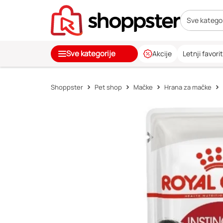
Sve kategor
Sve kategorije
Akcije
Letnji favorit
Shoppster
Pet shop
Mačke
Hrana za mačke