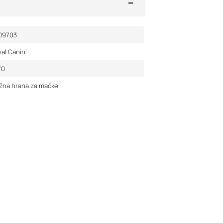
09703
al Canin
70
žna hrana za mačke