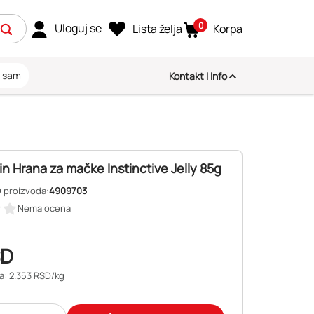
0
Uloguj se
Lista želja
Korpa
i sam
Kontakt i info
n Hrana za mačke Instinctive Jelly 85g
D proizvoda:
4909703
Nema ocena
SD
a: 2.353 RSD/kg