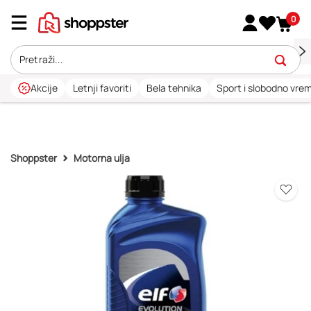
0
Akcije
Letnji favoriti
Bela tehnika
Sport i slobodno vre
Shoppster
Motorna ulja