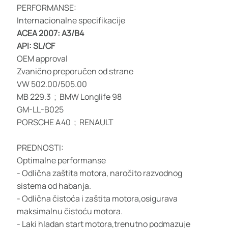
PERFORMANSE:
Internacionalne specifikacije
ACEA 2007: A3/B4
API: SL/CF
OEM approval
Zvanično preporučen od strane
VW 502.00/505.00
MB 229.3 ; BMW Longlife 98
GM-LL-B025
PORSCHE A40 ; RENAULT
PREDNOSTI:
Optimalne performanse
- Odlična zaštita motora, naročito razvodnog
sistema od habanja.
- Odlična čistoća i zaštita motora,osigurava
maksimalnu čistoću motora.
- Laki hladan start motora,trenutno podmazuje