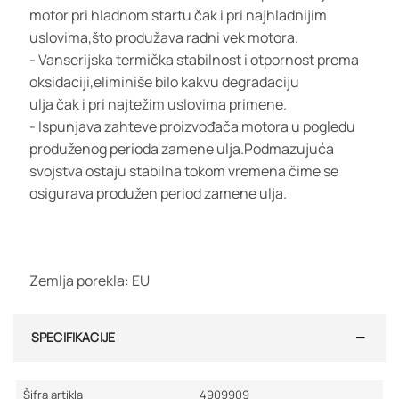
motor pri hladnom startu čak i pri najhladnijim
uslovima,što produžava radni vek motora.
- Vanserijska termička stabilnost i otpornost prema
oksidaciji,eliminiše bilo kakvu degradaciju
ulja čak i pri najtežim uslovima primene.
- Ispunjava zahteve proizvođača motora u pogledu
produženog perioda zamene ulja.Podmazujuća
svojstva ostaju stabilna tokom vremena čime se
osigurava produžen period zamene ulja.
Zemlja porekla: EU
SPECIFIKACIJE
Šifra artikla
4909909