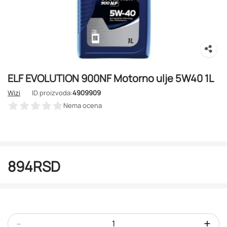
ELF EVOLUTION 900NF Motorno ulje 5W40 1L
Wizi
ID proizvoda:
4909909
Nema ocena
894
RSD
-
+