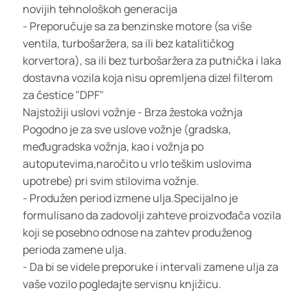
novijih tehnološkoh generacija
- Preporučuje sa za benzinske motore (sa više
ventila, turbošaržera, sa ili bez katalitičkog
korvertora), sa ili bez turbošaržera za putnička i laka
dostavna vozila koja nisu opremljena dizel filterom
za čestice "DPF"
Najstožiji uslovi vožnje - Brza žestoka vožnja
Pogodno je za sve uslove vožnje (gradska,
međugradska vožnja, kao i vožnja po
autoputevima,naročito u vrlo teškim uslovima
upotrebe) pri svim stilovima vožnje.
- Produžen period izmene ulja.Specijalno je
formulisano da zadovolji zahteve proizvođača vozila
koji se posebno odnose na zahtev produženog
perioda zamene ulja.
- Da bi se videle preporuke i intervali zamene ulja za
vaše vozilo pogledajte servisnu knjižicu.