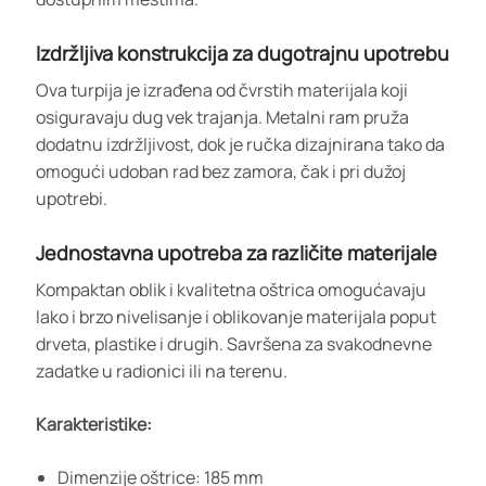
Izdržljiva konstrukcija za dugotrajnu upotrebu
Ova turpija je izrađena od čvrstih materijala koji
osiguravaju dug vek trajanja. Metalni ram pruža
dodatnu izdržljivost, dok je ručka dizajnirana tako da
omogući udoban rad bez zamora, čak i pri dužoj
upotrebi.
Jednostavna upotreba za različite materijale
Kompaktan oblik i kvalitetna oštrica omogućavaju
lako i brzo nivelisanje i oblikovanje materijala poput
drveta, plastike i drugih. Savršena za svakodnevne
zadatke u radionici ili na terenu.
Karakteristike:
Dimenzije oštrice: 185 mm