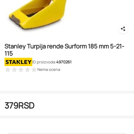
Stanley Turpija rende Surform 185 mm 5-21-
115
ID proizvoda:
4970261
Nema ocena
379
RSD