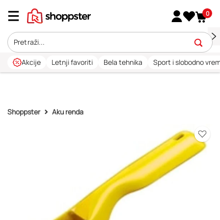
0
Akcije
Letnji favoriti
Bela tehnika
Sport i slobodno vre
Shoppster
Aku renda