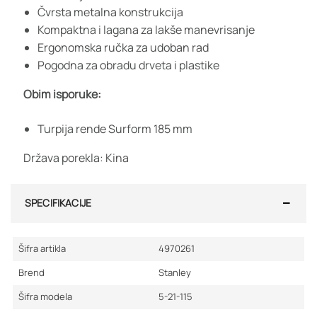
Čvrsta metalna konstrukcija
Kompaktna i lagana za lakše manevrisanje
Ergonomska ručka za udoban rad
Pogodna za obradu drveta i plastike
Obim isporuke:
Turpija rende Surform 185 mm
Država porekla: Kina
SPECIFIKACIJE
Šifra artikla
4970261
Brend
Stanley
Šifra modela
5-21-115