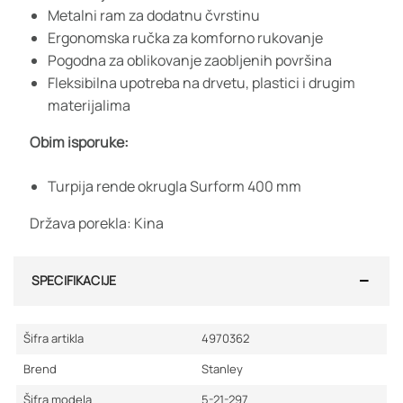
Metalni ram za dodatnu čvrstinu
Ergonomska ručka za komforno rukovanje
Pogodna za oblikovanje zaobljenih površina
Fleksibilna upotreba na drvetu, plastici i drugim
materijalima
Obim isporuke:
Turpija rende okrugla Surform 400 mm
Država porekla: Kina
SPECIFIKACIJE
Šifra artikla
4970362
Brend
Stanley
Šifra modela
5-21-297