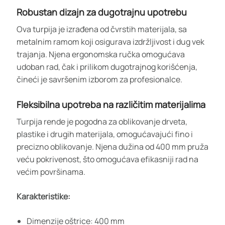
Robustan dizajn za dugotrajnu upotrebu
Ova turpija je izrađena od čvrstih materijala, sa
metalnim ramom koji osigurava izdržljivost i dug vek
trajanja. Njena ergonomska ručka omogućava
udoban rad, čak i prilikom dugotrajnog korišćenja,
čineći je savršenim izborom za profesionalce.
Fleksibilna upotreba na različitim materijalima
Turpija rende je pogodna za oblikovanje drveta,
plastike i drugih materijala, omogućavajući fino i
precizno oblikovanje. Njena dužina od 400 mm pruža
veću pokrivenost, što omogućava efikasniji rad na
većim površinama.
Karakteristike:
Dimenzije oštrice: 400 mm