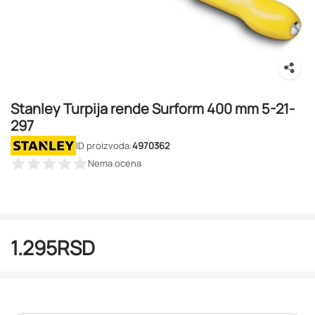
Stanley Turpija rende Surform 400 mm 5-21-
297
ID proizvoda:
4970362
Nema ocena
1.295
RSD