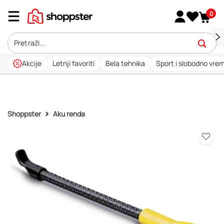
0
Akcije
Letnji favoriti
Bela tehnika
Sport i slobodno vre
Shoppster
Aku renda