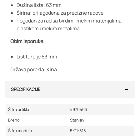
Dužina lista: 63 mm
Širina: prilagođena za precizne radove
Pogodan za rad sa tvrdim i mekim materijalima,
plastikom i mekim metalima
Obim isporuke:
List turpije 63 mm
Država porekla: Kina
SPECIFIKACIJE
Šifra artikla
4970403
Brend
Stanley
Šifra modela
5-21-515