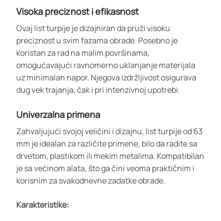
Visoka preciznost i efikasnost
Ovaj list turpije je dizajniran da pruži visoku
preciznost u svim fazama obrade. Posebno je
koristan za rad na malim površinama,
omogućavajući ravnomerno uklanjanje materijala
uz minimalan napor. Njegova izdržljivost osigurava
dug vek trajanja, čak i pri intenzivnoj upotrebi.
Univerzalna primena
Zahvaljujući svojoj veličini i dizajnu, list turpije od 63
mm je idealan za različite primene, bilo da radite sa
drvetom, plastikom ili mekim metalima. Kompatibilan
je sa većinom alata, što ga čini veoma praktičnim i
korisnim za svakodnevne zadatke obrade.
Karakteristike: