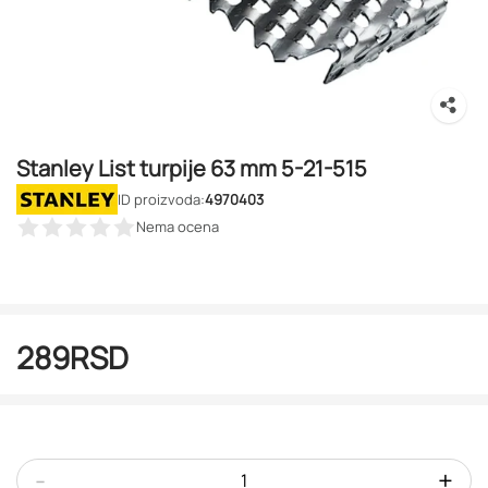
Stanley List turpije 63 mm 5-21-515
ID proizvoda:
4970403
Nema ocena
289
RSD
-
+