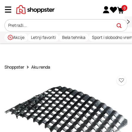
0
Akcije
Letnji favoriti
Bela tehnika
Sport i slobodno vre
Shoppster
Aku renda