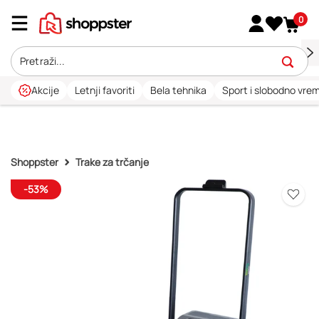
0
Akcije
Letnji favoriti
Bela tehnika
Sport i slobodno vre
Shoppster
Trake za trčanje
-53%