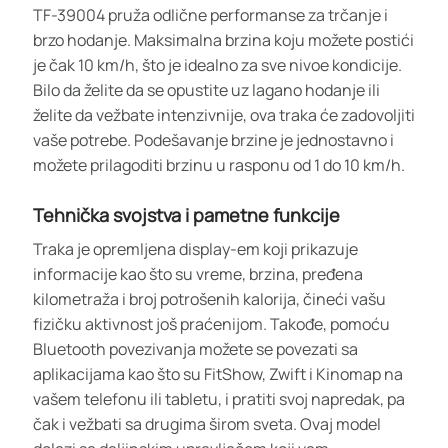
TF-39004 pruža odlične performanse za trčanje i
brzo hodanje. Maksimalna brzina koju možete postići
je čak 10 km/h, što je idealno za sve nivoe kondicije.
Bilo da želite da se opustite uz lagano hodanje ili
želite da vežbate intenzivnije, ova traka će zadovoljiti
vaše potrebe. Podešavanje brzine je jednostavno i
možete prilagoditi brzinu u rasponu od 1 do 10 km/h.
Tehnička svojstva i pametne funkcije
Traka je opremljena display-em koji prikazuje
informacije kao što su vreme, brzina, pređena
kilometraža i broj potrošenih kalorija, čineći vašu
fizičku aktivnost još praćenijom. Takođe, pomoću
Bluetooth povezivanja možete se povezati sa
aplikacijama kao što su FitShow, Zwift i Kinomap na
vašem telefonu ili tabletu, i pratiti svoj napredak, pa
čak i vežbati sa drugima širom sveta. Ovaj model