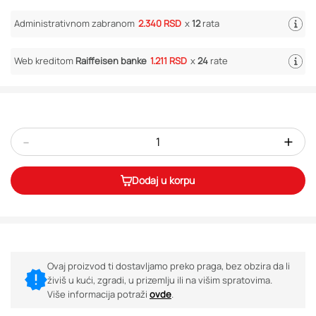
Administrativnom zabranom
2.340 RSD
x
12
rata
Web kreditom
Raiffeisen banke
1.211 RSD
x
24
rate
-
+
Dodaj u korpu
Ovaj proizvod ti dostavljamo preko praga, bez obzira da li
živiš u kući, zgradi, u prizemlju ili na višim spratovima.
Više informacija potraži
ovde
.