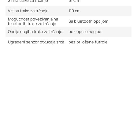
Širina trake za trčanje
61
cm
Visina trake za trčanje
119
cm
Mogućnost povezivanja na
Sa bluetooth opcijom
bluetooth trake za trčanje
Opcija nagiba trake za trčanje
bez opcije nagiba
Ugrađeni senzor otkucaja srca
bez priložene futrole