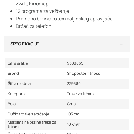
Zwift, Kinomap
12 programa za vežbanje
Promena brzine putem daljinskog upravljača
Držač za telefon
SPECIFIKACIJE
Šifra artikla
5308065
Brend
Shoppster fitness
Šifra modela
229880
Kategorija
Trake za trčanje
Boja
Crna
Dužina trake za trčanje
103
cm
Maksimalna brzina trake za
10
km/h
trčanje