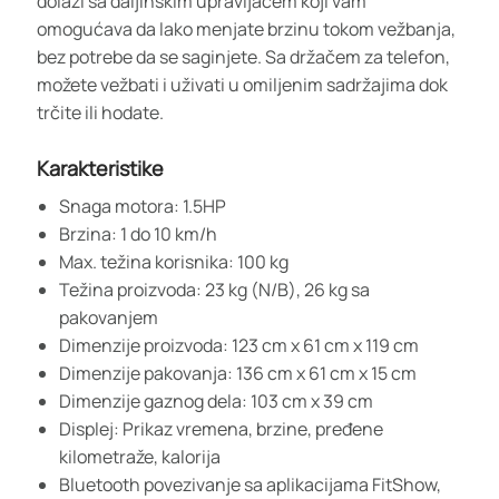
dolazi sa daljinskim upravljačem koji vam
omogućava da lako menjate brzinu tokom vežbanja,
bez potrebe da se saginjete. Sa držačem za telefon,
možete vežbati i uživati u omiljenim sadržajima dok
trčite ili hodate.
Karakteristike
Snaga motora: 1.5HP
Brzina: 1 do 10 km/h
Max. težina korisnika: 100 kg
Težina proizvoda: 23 kg (N/B), 26 kg sa
pakovanjem
Dimenzije proizvoda: 123 cm x 61 cm x 119 cm
Dimenzije pakovanja: 136 cm x 61 cm x 15 cm
Dimenzije gaznog dela: 103 cm x 39 cm
Displej: Prikaz vremena, brzine, pređene
kilometraže, kalorija
Bluetooth povezivanje sa aplikacijama FitShow,