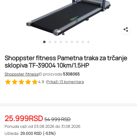
Shoppster fitness Pametna traka za trčanje
sklopiva TF-39004 10km/1.5HP
Shoppster fitness
ID proizvoda:
5308065
4.9 -
Prikaži 13
komentara
25.999
RSD
54.999
RSD
Ponuda važi od 03.08.2026 do 31.08.2026
Ušteda:
29.000 RSD (-53%)