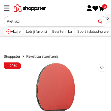
0
Akcije
Letnji favoriti
Bela tehnika
Sport i slobodno vre
Shoppster
Reketi za stoni tenis
-20%