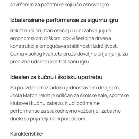
savršenim za početnike koji uče osnove igre.
Izbalansirane performanse za sigurnu igru
Reket nudi prijatan osećaj u ruci zahvaljujući
ergonomskom drškom, dok višeslojna drvena
konstrukcija omogućava stabilnost i izdržljivost.
Guma visokog kvaliteta pruža dovoljno prijanjanja za
precizne udarce i kontrolisanu igru.
Idealan za kućnu i školsku upotrebu
Sa pouzdanom izradom i jednostavnim dizajnom,
Joola Match reket je odličan za školske sale, sportske
klubove i kućnu zabavu. Nudi optimalne
performanse za svakodnevno vežbanje i zabavne
duele sa prijateljima ili porodicom.
Karakteristike: