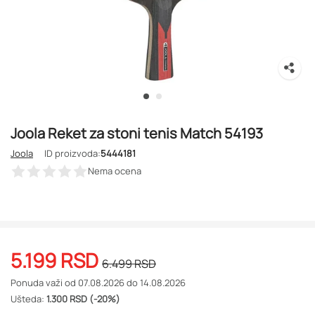
Joola Reket za stoni tenis Match 54193
Joola
ID proizvoda:
5444181
Nema ocena
5.199
RSD
6.499
RSD
Ponuda važi od 07.08.2026 do 14.08.2026
Ušteda:
1.300 RSD (-20%)