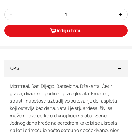
-
+
Dodaj u korpu
OPIS
Montreal, San Dijego, Barselona, Džakarta. Četiri
grada, dvadeset godina, igra ogledala. Emocije,
strasti, napetost: uzbudljivo putovanje do raspleta
koji ostavlja bez daha.Natali je stjuardesa, živi sa
mužem i dve ćerke u divnoj kući na obali Sene.
Jednog dana kreće na aerodrom kako bi se ukrcala
na let i primećuje nešto potpuno neočekivano: njen