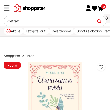
0
Akcije
Letnji favoriti
Bela tehnika
Sport i slobodno vre
Shoppster
Trileri
-50%