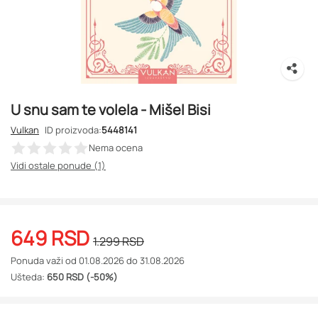
U snu sam te volela - Mišel Bisi
Vulkan
ID proizvoda:
5448141
Nema ocena
Vidi ostale ponude (1)
649
RSD
1.299
RSD
Ponuda važi od 01.08.2026 do 31.08.2026
Ušteda:
650 RSD (-50%)