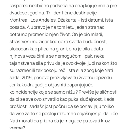
raspored neobično podseća na onaj koji je imala pre
dvadeset godina. Tri identične destinacije –
Montreal, Los Anđeles, Džakarta – isti datumi, ista
posada. A upravo je na tom letu jedan stranac
potpuno promenio njen život. On je bio mladi,
strastveni muzičar kog čeka svetla budućnost,
slobodan kao ptica na grani, ona je bila udata –
njihova veza činila se nemogućom. Ipak, neka
tajanstvena sila privukla je ovo dvoje ljudi nakon što
su razmenili tek pokoju reč. Ista sila zbog koje Nati
sada, 2019, ponovo proživljava tu životnu epizodu.
Jer kako drugačije objasniti zapanjujuće
koincidencije koje se samo nižu? Previše je sličnosti
da bi se sve ovo shvatilo kao puka slučajnost. Kada
prošlost i sadašnjost počnu da se ponavljaju toliko
da više za to ne postoji razumno objašnjenje, da li će
Nati morati da prizna da je moguće putovati kroz
vreme?