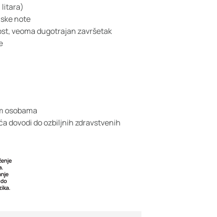
litara)
nske note
st, veoma dugotrajan završetak
e
im osobama
a dovodi do ozbiljnih zdravstvenih