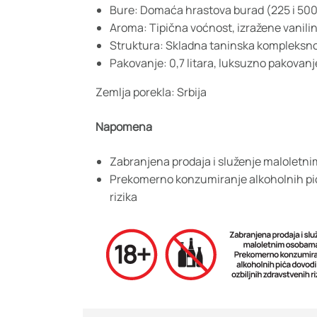
Bure: Domaća hrastova burad (225 i 500 
Aroma: Tipična voćnost, izražene vanili
Struktura: Skladna taninska kompleksno
Pakovanje: 0,7 litara, luksuzno pakovanj
Zemlja porekla: Srbija
Napomena
Zabranjena prodaja i služenje maloletn
Prekomerno konzumiranje alkoholnih pić
rizika