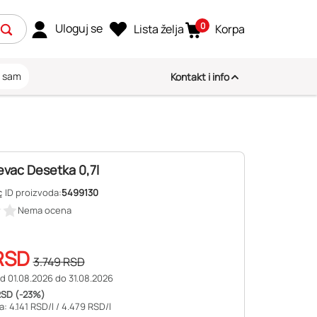
0
Uloguj se
Lista želja
Korpa
i sam
Kontakt i info
vac Desetka 0,7l
c
ID proizvoda:
5499130
Nema ocena
RSD
3.749
RSD
d 01.08.2026 do 31.08.2026
RSD (-23%)
: 4.141 RSD/l /
4.479 RSD/l