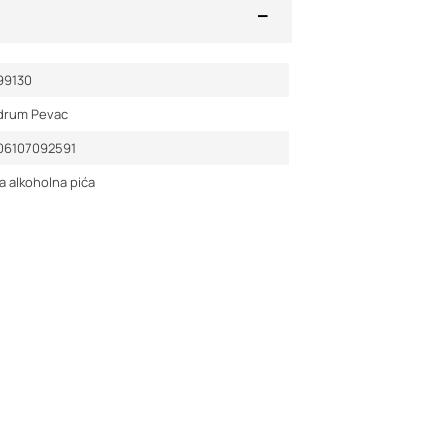
99130
drum Pevac
06107092591
a alkoholna pića