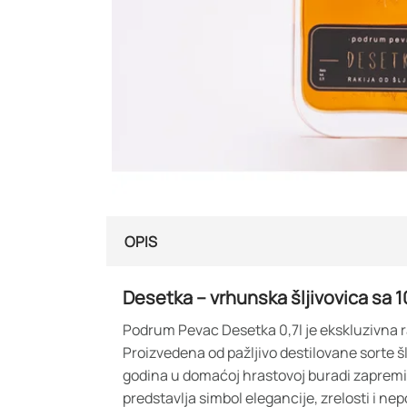
OPIS
Desetka – vrhunska šljivovica sa 1
Podrum Pevac Desetka 0,7l je ekskluzivna ra
Proizvedena od pažljivo destilovane sorte šl
godina u domaćoj hrastovoj buradi zapremine
predstavlja simbol elegancije, zrelosti i nep