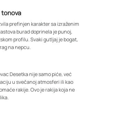
h tonova
vila prefinjen karakter sa izraženim
Hrastova burad doprinela je punoj,
kom profilu. Svaki gutljaj je bogat,
 trag na nepcu.
vac Desetka nije samo piće, već
aciju u svečanoj atmosferi ili kao
omaće rakije. Ovo je rakija koja ne
lika.