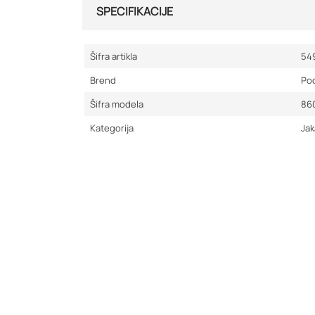
SPECIFIKACIJE
Šifra artikla
54
Brend
Po
Šifra modela
86
Kategorija
Jak