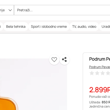
ije
i
Bela tehnika
Sport i slobodno vreme
TV, audio, video
Urad
Podrum Pe
Podrum Peva
2.899
Ponuda važi o
Ušteda:
850 
Jedinična cena