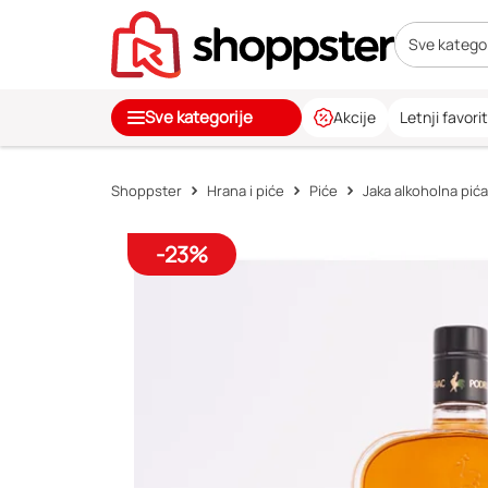
Sve kategor
Sve kategorije
Akcije
Letnji favorit
Shoppster
Hrana i piće
Piće
Jaka alkoholna pića
-23%