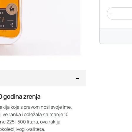
-
0 godina zrenja
kija koja s pravom nosi svoje ime.
jive ranka i odležala najmanje 10
 225 i 500 litara, ova rakija
okolebljivog kvaliteta.