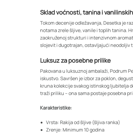
Sklad voćnosti, tanina i vanilinski
Tokom decenije odležavanja, Desetka je raz
notama zrele šljive, vanile i toplih tanina. 
zaokruženoj strukturi i intenzivnom aromats
slojevit i dugotrajan, ostavljajući neodoljiv
Luksuz za posebne prilike
Pakovana u luksuznoj ambalaži, Podrum Pe
iskustvo. Savršen je izbor za poklon, degust
kruna kolekcije svakog istinskog ljubitelja d
traži priliku – ona sama postaje posebna pri
Karakteristike:
Vrsta: Rakija od šljive (šljiva ranka)
Zrenje: Minimum 10 godina