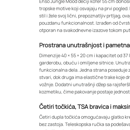
Enso Jungle Mood dečiji kofer 55 cm donosi 
tropske motive koji osvajaju na prvi pogled.
stil i žele svoj lični, prepoznatljiv prtljag, ov
pouzdanu funkcionalnost. Izrađen od čvrstog
otporan na svakodnevne izazove tokom put
Prostrana unutrašnjost i pametna 
Dimenzije 40 × 55 × 20 cm i kapacitet od 37 
garderobu, obuću i omiljene sitnice. Unutra
funkcionalna dela. Jedna strana poseduje 
stvari, dok druga ima elastične trake koje
vožnje. Dodatni unutrašnji džep sa rajsferšl
kozmetiku, čime pakovanje postaje jednost
Četiri točkića, TSA bravica i maks
Četiri dupla točkića omogućavaju glatko kr
bez zastoja. Teleskopska ručka sa podešava