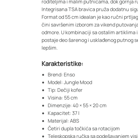
roditeljima i malim putnicama, dok gornja 
Integrisana TSA bravica pruža dodatnu sig
Format od 55 cm idealan je kao ručni prtlja
čini savršenim izborom za vikend putovanja
odmore. U kombinaciji sa ostalim artiklima i
postaje deo šarenog i usklađenog putnog set
lepšim.
Karakteristike:
Brend: Enso
Model: Jungle Mood
Tip: Dečiji kofer
Visina: 55 cm
Dimenzije: 40 × 55 × 20 cm
Kapacitet: 37 l
Materijal: ABS
Četiri dupla točkića sa rotacijom
Teleskopska ručka sa podešavanjem vis