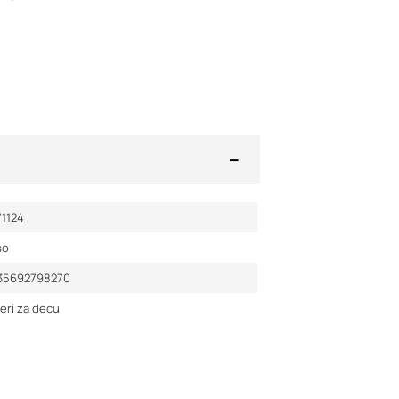
71124
so
35692798270
eri za decu