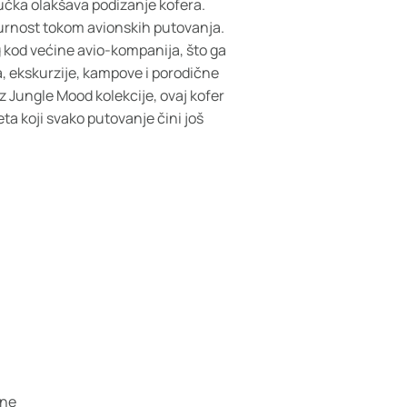
ručka olakšava podizanje kofera.
urnost tokom avionskih putovanja.
g kod većine avio-kompanija, što ga
, ekskurzije, kampove i porodične
z Jungle Mood kolekcije, ovaj kofer
a koji svako putovanje čini još
ine