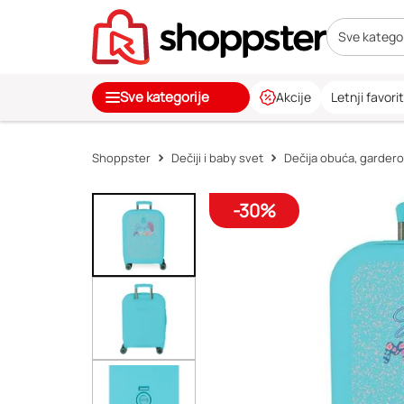
Sve kategor
Sve kategorije
Akcije
Letnji favorit
Shoppster
Dečiji i baby svet
Dečija obuća, gardero
-30%