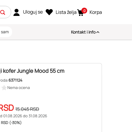
0
Uloguj se
Lista želja
Korpa
i sam
Kontakt i info
ji kofer Jungle Mood 55 cm
voda:
6371124
Nema ocena
RSD
15.045
RSD
d 01.08.2026 do 31.08.2026
 RSD (-30%)