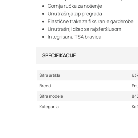
Gornja ručka za nošenje
Unutrašnja zip pregrada
Elastične trake za fiksiranje garderobe
Unutrašnji džep sa rajsferšlusom
Integrisana TSA bravica
SPECIFIKACIJE
Šifra artikla
63
Brend
En
Šifra modela
84
Kategorija
Kof