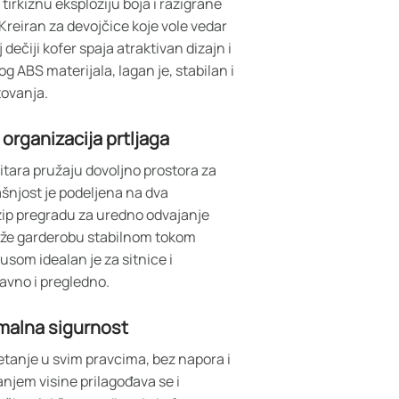
tirkiznu eksploziju boja i razigrane
 Kreiran za devojčice koje vole vedar
aj dečiji kofer spaja atraktivan dizajn i
 ABS materijala, lagan je, stabilan i
ovanja.
organizacija prtljaga
litara pružaju dovoljno prostora za
šnjost je podeljena na dva
zip pregradu za uredno odvajanje
 drže garderobu stabilnom tokom
usom idealan je za sitnice i
avno i pregledno.
imalna sigurnost
etanje u svim pravcima, bez napora i
njem visine prilagođava se i