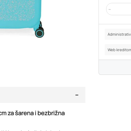
-
Administrat
Web kredito
cm za šarena i bezbrižna