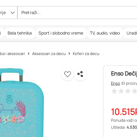
ije
i
Bela tehnika
Sport i slobodno vreme
TV, audio, video
Urad
ba i aksesoari
Aksesoari za decu
Koferi za decu
Enso Deči
Enso
ID proiz
10.515
Ponuda važi o
Ušteda:
4.530