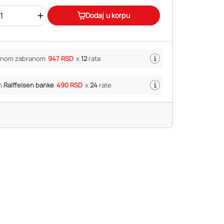
+
Dodaj u korpu
ivnom zabranom
947 RSD
x
12
rata
m
Raiffeisen banke
490 RSD
x
24
rate