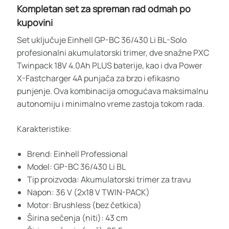
Kompletan set za spreman rad odmah po
kupovini
Set uključuje Einhell GP-BC 36/430 Li BL-Solo
profesionalni akumulatorski trimer, dve snažne PXC
Twinpack 18V 4.0Ah PLUS baterije, kao i dva Power
X-Fastcharger 4A punjača za brzo i efikasno
punjenje. Ova kombinacija omogućava maksimalnu
autonomiju i minimalno vreme zastoja tokom rada.
Karakteristike:
Brend: Einhell Professional
Model: GP-BC 36/430 Li BL
Tip proizvoda: Akumulatorski trimer za travu
Napon: 36 V (2x18 V TWIN-PACK)
Motor: Brushless (bez četkica)
Širina sečenja (niti): 43 cm