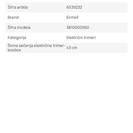
Šifra artikla
6539232
Brend
Einhell
Šifra modela
3810000060
Kategorija
Električni trimeri
Širina sečenja električne trimer-
43
cm
kosilice