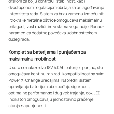
drškom za bolju kontrolu i stabilnost, kao i
dvostepenom regulacijom obrtaja za prilagođavanje
intenziteta rada. Sistem za brzu zamenu između niti
i trokrake metalne oštrice omogućava maksimalnu
prilagodljivost različitim vrstama vegetacije. Ranac-
naramenica dodatno povećava udobnost tokom
dužeg rada.
Komplet sa baterijama i punjačem za
maksimalnu mobilnost
U setu se nalaze dve 18V 4.0Ah baterije i punjač, što
omogućava kontinuiran rad i kompatibilnost sa svim
Power X-Change uređajima. Napredni sistem
upravljanja baterijom obezbeđuje sigurnost,
optimalne performanse i dug vek trajanja, dok LED
indikatori omogućavaju jednostavno praćenje
stanja napunjenosti.