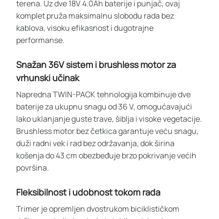
terena. Uz dve 18V 4.0Ah baterije i punjač, ovaj
komplet pruža maksimalnu slobodu rada bez
kablova, visoku efikasnost i dugotrajne
performanse.
Snažan 36V sistem i brushless motor za
vrhunski učinak
Napredna TWIN-PACK tehnologija kombinuje dve
baterije za ukupnu snagu od 36 V, omogućavajući
lako uklanjanje guste trave, šiblja i visoke vegetacije.
Brushless motor bez četkica garantuje veću snagu,
duži radni vek i rad bez održavanja, dok širina
košenja do 43 cm obezbeđuje brzo pokrivanje većih
površina.
Fleksibilnost i udobnost tokom rada
Trimer je opremljen dvostrukom biciklističkom