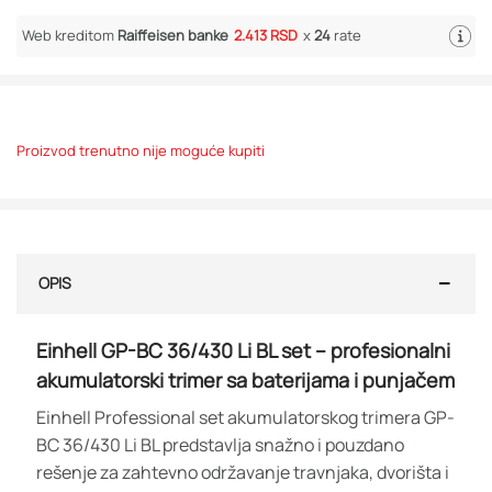
Web kreditom
Raiffeisen banke
2.413 RSD
x
24
rate
Proizvod trenutno nije moguće kupiti
OPIS
Einhell GP-BC 36/430 Li BL set – profesionalni
akumulatorski trimer sa baterijama i punjačem
Einhell Professional set akumulatorskog trimera GP-
BC 36/430 Li BL predstavlja snažno i pouzdano
rešenje za zahtevno održavanje travnjaka, dvorišta i