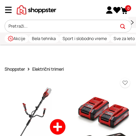
0
Akcije
Bela tehnika
Sport i slobodno vreme
Sve za leto
Shoppster
Električni trimeri