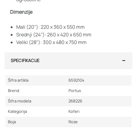
Dimenzije
Mali (20"): 220 x 360 x 550 mm
Srednji (24"): 260 x 420 x 650 mm
Veliki (28"): 300 x 480 x 750 mm
SPECIFIKACIJE
Šifra artikla
6592104
Brend
Portus
Šifra modela
268226
Kategorija
Koferi
Boja
Roze