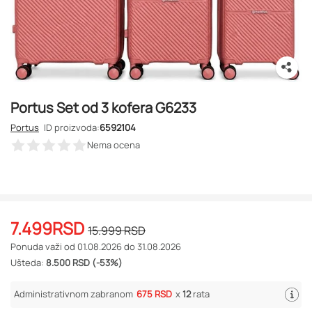
Portus Set od 3 kofera G6233
Portus
ID proizvoda:
6592104
Nema ocena
7.499
RSD
15.999
RSD
Ponuda važi od 01.08.2026 do 31.08.2026
Ušteda:
8.500 RSD (-53%)
Administrativnom zabranom
675 RSD
x
12
rata