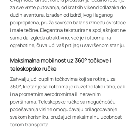
za sve vrste putovanja, od kratkih vikend odlazaka do
dužih avantura. Izrađen od izdržljivog i laganog
polipropilena, pruža savršen balans između čvrstoće
i male težine. Elegantna teksturirana spoljašnjost ne
samo da izgleda atraktivno, već je i otporna na
ogrebotine, čuvajući vaš prtljag u savršenom stanju.
Maksimalna mobilnost uz 360° točkove i
teleskopske ručke
Zahvaljujući duplim točkovima koji se rotiraju za
360°, kretanje sa koferima je izuzetno lako i tiho, čak
i na prometnim aerodromima ili neravnim
površinama. Teleskopske ručke sa mogućnošću
podešavanja visine omogućavaju prilagođavanje
svakom korisniku, pružajući maksimalnu udobnost
tokom transporta.