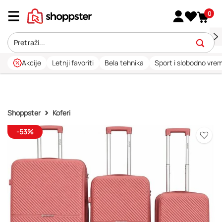
0
Akcije
Letnji favoriti
Bela tehnika
Sport i slobodno vre
Shoppster
Koferi
-53%