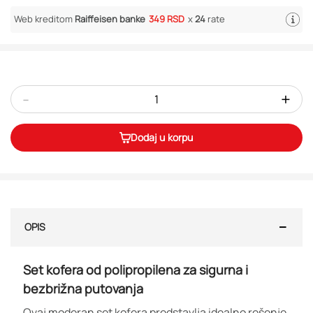
Web kreditom
Raiffeisen banke
349 RSD
x
24
rate
-
+
Dodaj u korpu
OPIS
Set kofera od polipropilena za sigurna i
bezbrižna putovanja
Ovaj moderan set kofera predstavlja idealno rešenje