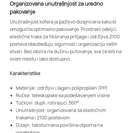
Organizovana unutrašnjost za uredno
pakovanje
Unutrašnjost kofera je pažljivo dizajnirana kako bi
omogućila optimalno pakovanje. Prostrani odeljci,
elastične trake za fiksiranje prtljaga i izdržljiva 210D
postava obezbeđuju sigurnost i organizaciju vaših
stvari. Bez obzira na dužinu putovanja, sve će biti na
svom mestu i lako dostupno.
Karakteristike
Materijal: izdržljivi i lagani polipropilen (PP)
Ručke: teleskopske sa podešavanjem visine
Točkovi: dupli, rotirajući 360°
Unutrašnjost: organizovana sa elastičnim
trakama i 210D postavom
Dizajn: teksturirana površina otporna na
ogrebotine