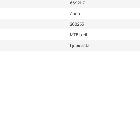
6592117
Arion
268253
MTB bicikli
Ljubičasta