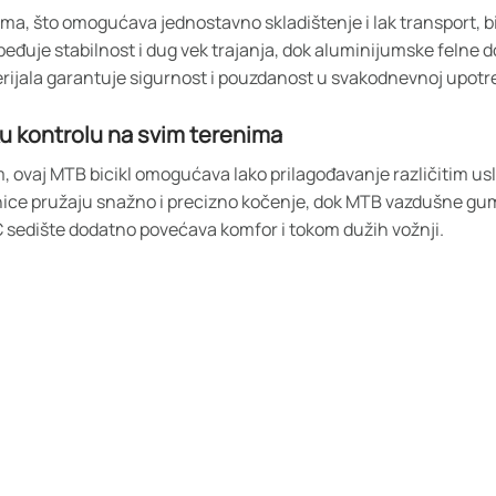
ma, što omogućava jednostavno skladištenje i lak transport, bi
eđuje stabilnost i dug vek trajanja, dok aluminijumske felne do
rijala garantuje sigurnost i pouzdanost u svakodnevnoj upotre
ku kontrolu na svim terenima
ovaj MTB bicikl omogućava lako prilagođavanje različitim uslov
očnice pružaju snažno i precizno kočenje, dok MTB vazdušne g
VC sedište dodatno povećava komfor i tokom dužih vožnji.