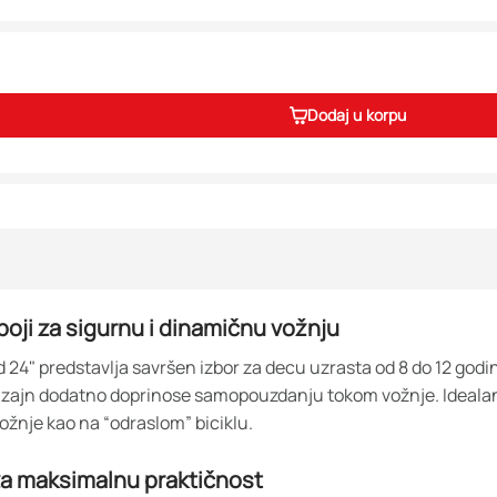
Dodaj u korpu
 boji za sigurnu i dinamičnu vožnju
24" predstavlja savršen izbor za decu uzrasta od 8 do 12 godin
i dizajn dodatno doprinose samopouzdanju tokom vožnje. Idealan 
ožnje kao na “odraslom” biciklu.
 za maksimalnu praktičnost