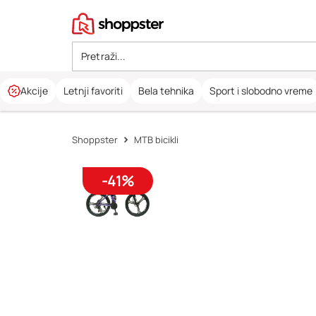
Akcije
Letnji favoriti
Bela tehnika
Sport i slobodno vreme
Shoppster
MTB bicikli
-41%