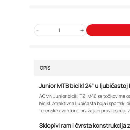
-
+
OPIS
Junior MTB bicikl 24" u ljubičastoj
AOMN Junior bicikl TZ-M46 sa točkovima od 
bicikl. Atraktivna ljubičasta boja i sportsk
terenske avanture, pružajući pravi osećaj v
Sklopivi ram i čvrsta konstrukcija