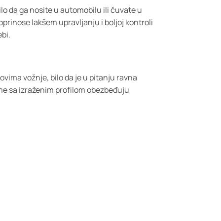
lo da ga nosite u automobilu ili čuvate u
prinose lakšem upravljanju i boljoj kontroli
bi.
ima vožnje, bilo da je u pitanju ravna
ume sa izraženim profilom obezbeđuju