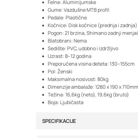
Felne: Aluminijumske
Gume: Vazdušne MTB profil
Pedale: Plastične
Kočnice: Disk kočnice (prednja i zadnja)
Pogon: 21 brzina, Shimano zadnji menja
Blatobrani: Nema
Sedište: PVC, udobno i izdržljivo
Uzrast: 8–12 godina
Preporučena visina deteta: 130–155cm
Pol: Ženski
Maksimalna nosivost: 80kg
Dimenzije ambalaže: 1280 x 190 x 710m
Težina: 16,6kg (neto), 19,6kg (bruto)
Boja: Ljubičasta
SPECIFIKACIJE