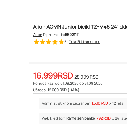
Arion AOMN Junior bicikl TZ-M46 24" skl
Arion
ID proizvoda:
6592117
5 -
Prikaži 1
komentar
16.999
RSD
28.999
RSD
Ponuda važi od 01.08.2026 do 31.08.2026
Ušteda:
12.000 RSD (-41%)
Administrativnom zabranom
1.530 RSD
x
12
rata
Web kreditom
Raiffeisen banke
792 RSD
x
24
rate