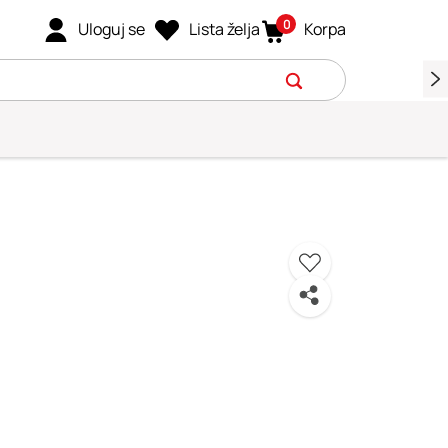
0
Uloguj se
Lista želja
Korpa