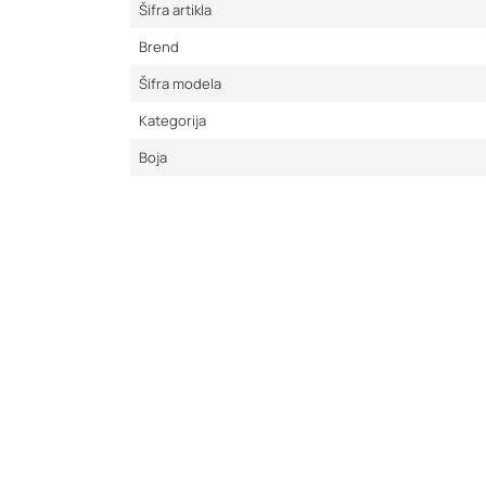
Šifra artikla
Brend
Šifra modela
Kategorija
Boja