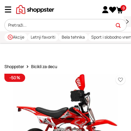
0
Akcije
Letnji favoriti
Bela tehnika
Sport i slobodno vre
Shoppster
Bicikli za decu
-50%