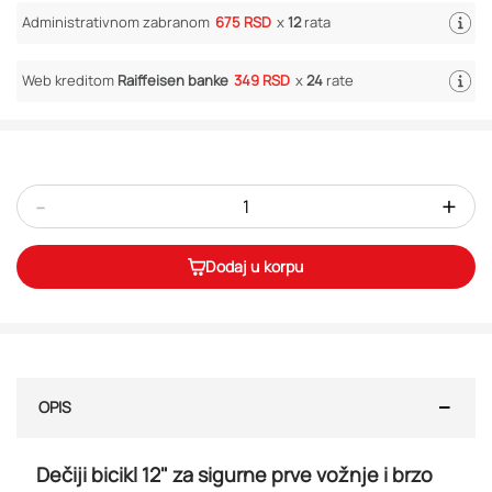
Administrativnom zabranom
675 RSD
x
12
rata
Web kreditom
Raiffeisen banke
349 RSD
x
24
rate
-
+
Dodaj u korpu
OPIS
Dečiji bicikl 12" za sigurne prve vožnje i brzo