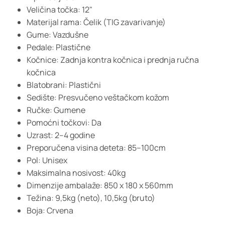
Veličina točka: 12"
Materijal rama: Čelik (TIG zavarivanje)
Gume: Vazdušne
Pedale: Plastične
Kočnice: Zadnja kontra kočnica i prednja ručna
kočnica
Blatobrani: Plastični
Sedište: Presvučeno veštačkom kožom
Ručke: Gumene
Pomoćni točkovi: Da
Uzrast: 2–4 godine
Preporučena visina deteta: 85–100cm
Pol: Unisex
Maksimalna nosivost: 40kg
Dimenzije ambalaže: 850 x 180 x 560mm
Težina: 9,5kg (neto), 10,5kg (bruto)
Boja: Crvena