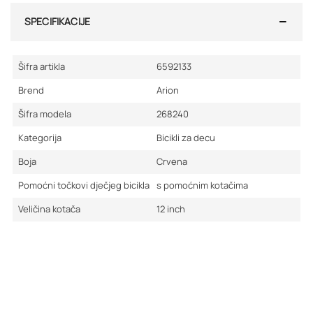
SPECIFIKACIJE
Šifra artikla
6592133
Brend
Arion
Šifra modela
268240
Kategorija
Bicikli za decu
Boja
Crvena
Pomoćni točkovi dječjeg bicikla
s pomoćnim kotačima
Veličina kotača
12
inch