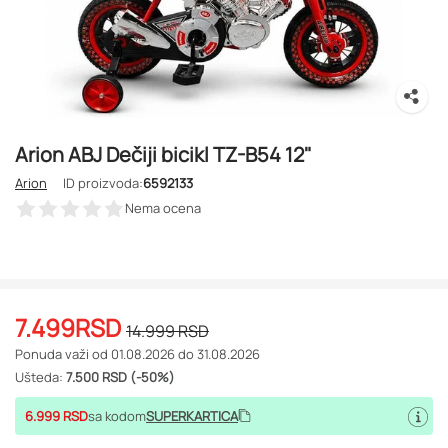
Arion ABJ Dečiji bicikl TZ-B54 12"
Arion
ID proizvoda:
6592133
Nema ocena
7.499
RSD
14.999
RSD
Ponuda važi od 01.08.2026 do 31.08.2026
Ušteda:
7.500 RSD (-50%)
6.999 RSD
sa kodom
SUPERKARTICA