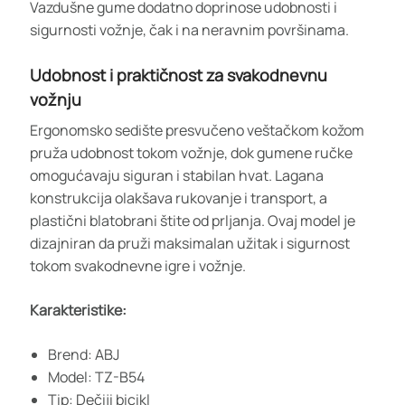
Vazdušne gume dodatno doprinose udobnosti i
sigurnosti vožnje, čak i na neravnim površinama.
Udobnost i praktičnost za svakodnevnu
vožnju
Ergonomsko sedište presvučeno veštačkom kožom
pruža udobnost tokom vožnje, dok gumene ručke
omogućavaju siguran i stabilan hvat. Lagana
konstrukcija olakšava rukovanje i transport, a
plastični blatobrani štite od prljanja. Ovaj model je
dizajniran da pruži maksimalan užitak i sigurnost
tokom svakodnevne igre i vožnje.
Karakteristike:
Brend: ABJ
Model: TZ-B54
Tip: Dečiji bicikl