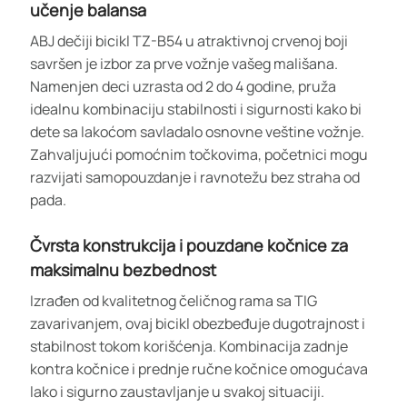
učenje balansa
ABJ dečiji bicikl TZ-B54 u atraktivnoj crvenoj boji
savršen je izbor za prve vožnje vašeg mališana.
Namenjen deci uzrasta od 2 do 4 godine, pruža
idealnu kombinaciju stabilnosti i sigurnosti kako bi
dete sa lakoćom savladalo osnovne veštine vožnje.
Zahvaljujući pomoćnim točkovima, početnici mogu
razvijati samopouzdanje i ravnotežu bez straha od
pada.
Čvrsta konstrukcija i pouzdane kočnice za
maksimalnu bezbednost
Izrađen od kvalitetnog čeličnog rama sa TIG
zavarivanjem, ovaj bicikl obezbeđuje dugotrajnost i
stabilnost tokom korišćenja. Kombinacija zadnje
kontra kočnice i prednje ručne kočnice omogućava
lako i sigurno zaustavljanje u svakoj situaciji.