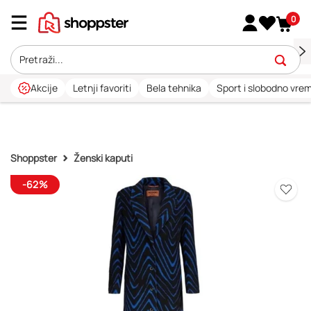
0
Akcije
Letnji favoriti
Bela tehnika
Sport i slobodno vre
Shoppster
Ženski kaputi
-62%