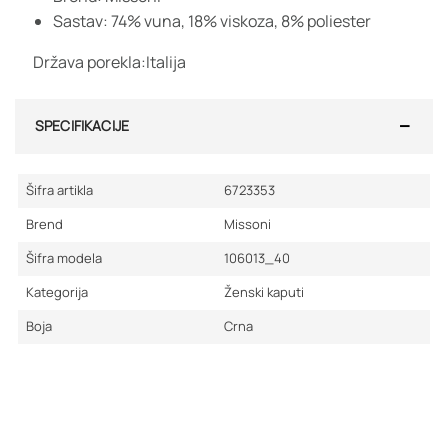
Sastav: 74% vuna, 18% viskoza, 8% poliester
Država porekla:Italija
SPECIFIKACIJE
Šifra artikla
6723353
Brend
Missoni
Šifra modela
106013_40
Kategorija
Ženski kaputi
Boja
Crna