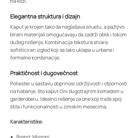
na koži.
Elegantna struktura i dizajn
Kaput je krojen tako da naglašava siluetu, a pažljivo
birani materijali omogućavaju da zadrži oblik i tokom
dužeg nošenja. Kombinacija tekstura stvara
sofisticiran izgled koji se lako uklapa u urbane i
formalne kombinacije.
Praktičnost i dugovečnost
Poliester u sastavu doprinosi izdržljivosti i otpornosti
na habanje, što kaput čini dugotrajnim komadom u
garderoberu. Idealno rešenje za one koji traže spoj
stila i funkcionalnosti u zimskim mesecima.
Karakteristike:
Brend: Missoni