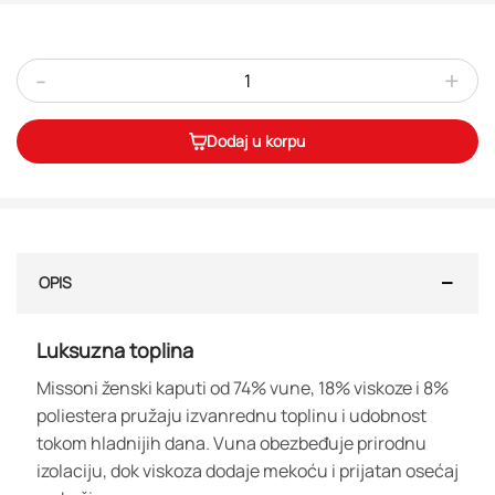
-
+
Dodaj u korpu
OPIS
Luksuzna toplina
Missoni ženski kaputi od 74% vune, 18% viskoze i 8%
poliestera pružaju izvanrednu toplinu i udobnost
tokom hladnijih dana. Vuna obezbeđuje prirodnu
izolaciju, dok viskoza dodaje mekoću i prijatan osećaj