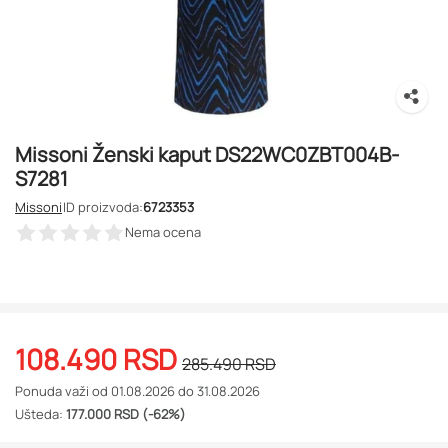
Missoni Ženski kaput DS22WC0ZBT004B-
S7281
Missoni
ID proizvoda:
6723353
Nema ocena
108.490
RSD
285.490
RSD
Ponuda važi od 01.08.2026 do 31.08.2026
Ušteda:
177.000 RSD (-62%)