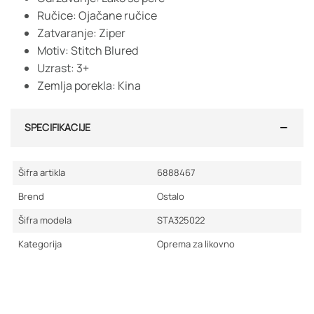
Ručice: Ojačane ručice
Zatvaranje: Ziper
Motiv: Stitch Blured
Uzrast: 3+
Zemlja porekla: Kina
SPECIFIKACIJE
Šifra artikla
6888467
Brend
Ostalo
Šifra modela
STA325022
Kategorija
Oprema za likovno