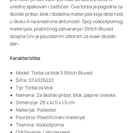
uredno spakovan i zaštićen. Ova torba je pogodna za
školski pribor, blok i dodatne materijale koje dete nosi
u školu ili na kreativne aktivnosti. Spoj vodootpornog
materijala, praktičnog zatvaranja i Stitch Blured
dizajna čini je pouzdanim izborom za svaki školski
dan.
Karakteristike
Model: Torba za blok 5 Stitch Blured
Šifra: STA325022
Tip: Torba za blok
Namena: Za školski pribor, blok, papire i sveske
Dimenzije: 29 x 41.5 x 1.5 cm
Materijal: Poliester
Površina: Plastificirani materijal
Tkanina: Vodootporna
Održavanje: Lako se pere