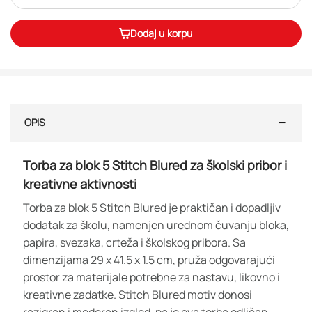
Dodaj u korpu
OPIS
Torba za blok 5 Stitch Blured za školski pribor i
kreativne aktivnosti
Torba za blok 5 Stitch Blured je praktičan i dopadljiv
dodatak za školu, namenjen urednom čuvanju bloka,
papira, svezaka, crteža i školskog pribora. Sa
dimenzijama 29 x 41.5 x 1.5 cm, pruža odgovarajući
prostor za materijale potrebne za nastavu, likovno i
kreativne zadatke. Stitch Blured motiv donosi
razigran i moderan izgled, pa je ova torba odličan