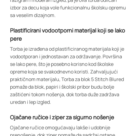
izbor za decu koja vole funkcionalnu školsku opremu
sa veselim dizajnom.
Plastificirani vodootporni materijal koji se lako
pere
Torba je izrađena od plastificiranog materijala koji je
vodootporan i jednostavan za održavanje. Površina
se lako pere, što je posebno korisno kod školske
opreme koja se svakodnevno koristi. Zahvaljujući
praktičnom materijalu, Torba za blok 5 Stitch Blured
pomaže da blok, papiri i školski pribor budu bolje
zaštićeni tokom nošenja, dok torba duže zadržava
uredan i lep izgled.
Ojačane ručice i ziper za sigurno nošenje
Ojačane ručice omogućavaju lakše i udobnije
prenošenje, dok ziper pomaže da sadržaj ostane