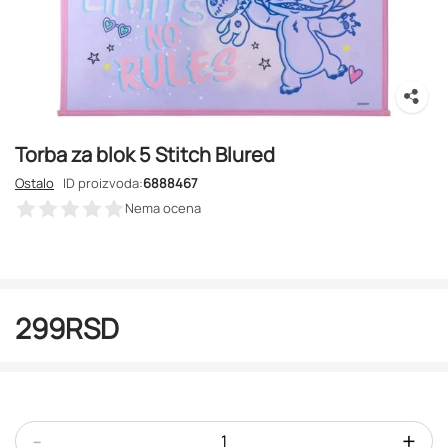
Torba za blok 5 Stitch Blured
Ostalo
ID proizvoda:
6888467
Nema ocena
299
RSD
-
+