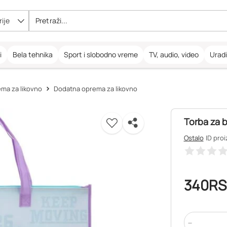
ije
i
Bela tehnika
Sport i slobodno vreme
TV, audio, video
Urad
ma za likovno
Dodatna oprema za likovno
Torba za b
Ostalo
ID pro
340
RS
-