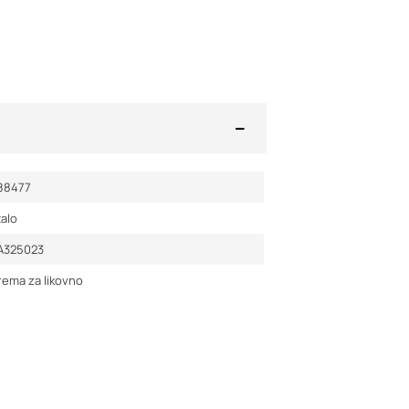
88477
alo
A325023
ema za likovno