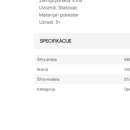
Zemlja porekla: Kina
Uvoznik: Statovac
Materijal: poliester
Uzrast: 3+
SPECIFIKACIJE
Šifra artikla
68
Brend
Ost
Šifra modela
ST
Kategorija
Opr