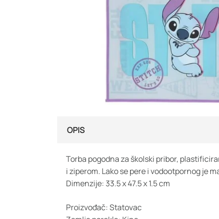
OPIS
Torba pogodna za školski pribor, plastifici
i ziperom. Lako se pere i vodootpornog je ma
Dimenzije: 33.5 x 47.5 x 1.5 cm
Proizvođač: Statovac