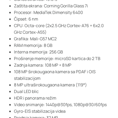
Zaštita ekrana: Corning Gorilla Glass 7i
Procesor: MediaTek Dimensity 6400
Čipset: 6 nm
CPU: Octa-core (2x2.5 GHz Cortex-A76 + 6x2.0
GHz Cortex-A55)
Grafika: Mali-G57 MC2
RAM memorija: 8 GB
Interna memorija: 256 GB
Proširenje memorije: microSD kartica do 2 TB
Zadnja kamera: 108 MP + 8 MP
108 MP širokougaona kamera sa PDAF i OIS
stabilizacijom
8 MP ultraširokougaona kamera (119°)
Dual LED blic
HDR i panorama režim
Video snimanje: 1440p@30fps, 1080p@30/60fps
Gyro-EIS stabilizacija videa
Prednja kamera: 32 MP