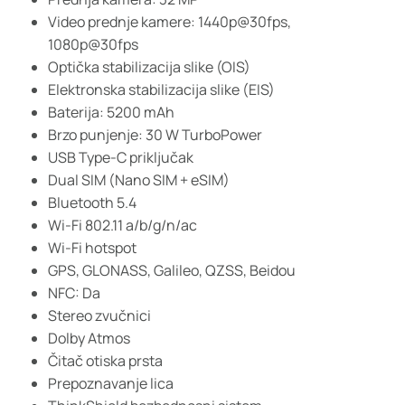
Video prednje kamere: 1440p@30fps,
1080p@30fps
Optička stabilizacija slike (OIS)
Elektronska stabilizacija slike (EIS)
Baterija: 5200 mAh
Brzo punjenje: 30 W TurboPower
USB Type-C priključak
Dual SIM (Nano SIM + eSIM)
Bluetooth 5.4
Wi-Fi 802.11 a/b/g/n/ac
Wi-Fi hotspot
GPS, GLONASS, Galileo, QZSS, Beidou
NFC: Da
Stereo zvučnici
Dolby Atmos
Čitač otiska prsta
Prepoznavanje lica