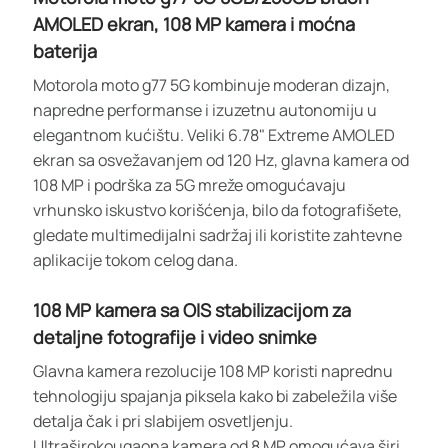
AMOLED ekran, 108 MP kamera i moćna
baterija
Motorola moto g77 5G kombinuje moderan dizajn,
napredne performanse i izuzetnu autonomiju u
elegantnom kućištu. Veliki 6.78" Extreme AMOLED
ekran sa osvežavanjem od 120 Hz, glavna kamera od
108 MP i podrška za 5G mreže omogućavaju
vrhunsko iskustvo korišćenja, bilo da fotografišete,
gledate multimedijalni sadržaj ili koristite zahtevne
aplikacije tokom celog dana.
108 MP kamera sa OIS stabilizacijom za
detaljne fotografije i video snimke
Glavna kamera rezolucije 108 MP koristi naprednu
tehnologiju spajanja piksela kako bi zabeležila više
detalja čak i pri slabijem osvetljenju.
Ultraširokougaona kamera od 8 MP omogućava širi