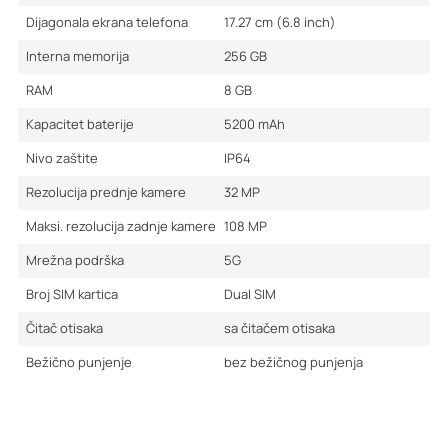
Dijagonala ekrana telefona
17.27 cm (6.8 inch)
Interna memorija
256
GB
RAM
8
GB
Kapacitet baterije
5200
mAh
Nivo zaštite
IP64
Rezolucija prednje kamere
32
MP
Maksi. rezolucija zadnje kamere
108
MP
Mrežna podrška
5G
Broj SIM kartica
Dual SIM
Čitač otisaka
sa čitačem otisaka
Bežično punjenje
bez bežičnog punjenja