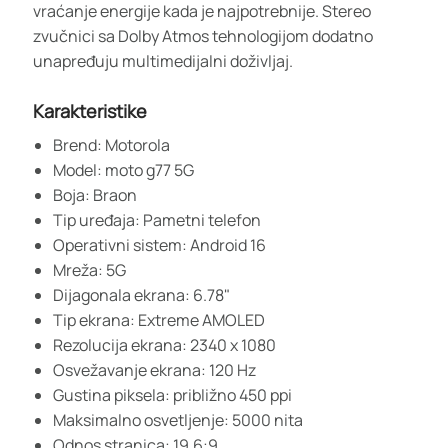
vraćanje energije kada je najpotrebnije. Stereo
zvučnici sa Dolby Atmos tehnologijom dodatno
unapređuju multimedijalni doživljaj.
Karakteristike
Brend: Motorola
Model: moto g77 5G
Boja: Braon
Tip uređaja: Pametni telefon
Operativni sistem: Android 16
Mreža: 5G
Dijagonala ekrana: 6.78"
Tip ekrana: Extreme AMOLED
Rezolucija ekrana: 2340 x 1080
Osvežavanje ekrana: 120 Hz
Gustina piksela: približno 450 ppi
Maksimalno osvetljenje: 5000 nita
Odnos stranica: 19.6:9