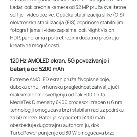
kadar, dok prednja kamera od 32 MP pruža kvalitetne
selfije i video pozive. Optička stabilizacija slike (OIS) i
elektronska stabilizacija (EIS) doprinose stabilnijim
fotografijama i video zapisima, dok Night Vision,
HDR, panorama i portret režimi dodatno proširuju
kreativne mogućnosti.
120 Hz AMOLED ekran, 5G povezivanje i
baterija od 5200 mAh
Extreme AMOLED ekran pruža živopisne boje,
duboku crnu i vrhunsku preglednost zahvaljujući
maksimalnom osvetljenju od čak 5000 nita.
MediaTek Dimensity 6400 procesor izrađen u 6 nm
tehnologiji omogućava brz i stabilan rad uz podršku
za 5G mreže. Baterija kapaciteta 5200 mAh
obezbeđuje dugotrajnu autonomiju, dok
TurboPower punjenje od 30 W omogućava brzo