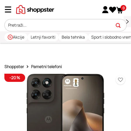
0
Akcije
Letnji favoriti
Bela tehnika
Sport i slobodno vre
Shoppster
Pametni telefoni
-20%