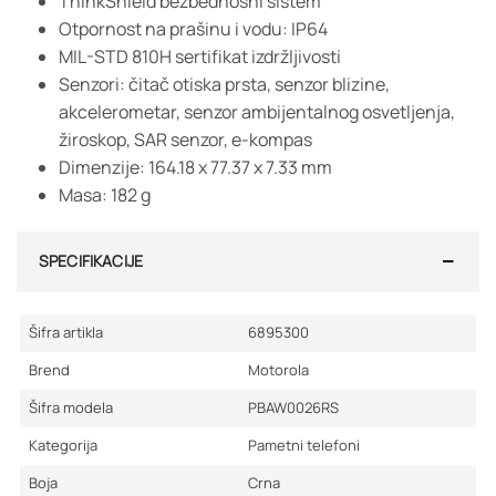
ThinkShield bezbednosni sistem
Otpornost na prašinu i vodu: IP64
MIL-STD 810H sertifikat izdržljivosti
Senzori: čitač otiska prsta, senzor blizine,
akcelerometar, senzor ambijentalnog osvetljenja,
žiroskop, SAR senzor, e-kompas
Dimenzije: 164.18 x 77.37 x 7.33 mm
Masa: 182 g
SPECIFIKACIJE
Šifra artikla
6895300
Brend
Motorola
Šifra modela
PBAW0026RS
Kategorija
Pametni telefoni
Boja
Crna