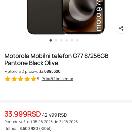
Motorola Mobilni telefon G77 8/256GB
Pantone Black Olive
Motorola
ID proizvoda:
6895300
5 -
Prikaži 1
komentar
33.999
RSD
42.499
RSD
Ponuda važi od 05.08.2026 do 31.08.2026
Ušteda:
8.500 RSD (-20%)