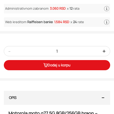
Administrativnom zabranom
3.060 RSD
x
12
rata
Web kreditom
Raiffeisen banke
1.584 RSD
x
24
rate
-
+
Dodaj u korpu
OPIS
Motorola moto g77 5G 8GB/256GB braon –