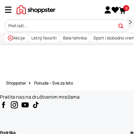
0
Akcije
Letnji favoriti
Bela tehnika
Sport i slobodno vre
Shoppster
Ponuda - Sve za leto
Pratite nas na društvenim mrežama
Podrška