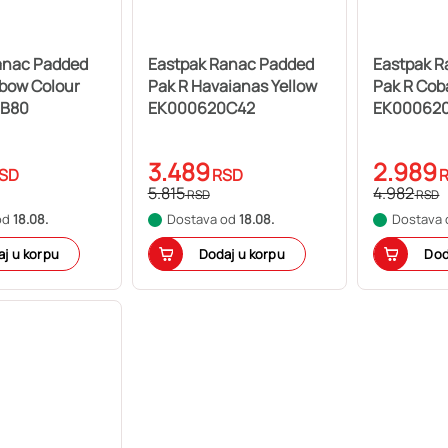
anac Padded
Eastpak Ranac Padded
Eastpak 
nbow Colour
Pak R Havaianas Yellow
Pak R Cob
B80
EK000620C42
EK00062
3.489
2.989
SD
RSD
5.815
4.982
RSD
RSD
od
18.08.
Dostava od
18.08.
Dostava
j u korpu
Dodaj u korpu
Dod