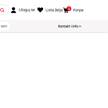
0
Uloguj se
Lista želja
Korpa
i sam
Kontakt i info