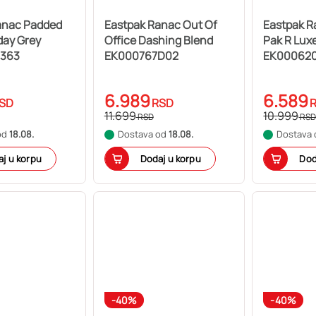
anac Padded
Eastpak Ranac Out Of
Eastpak 
day Grey
Office Dashing Blend
Pak R Lux
363
EK000767D02
EK00062
6.989
6.589
SD
RSD
11.699
10.999
RSD
RS
od
18.08.
Dostava od
18.08.
Dostava
j u korpu
Dodaj u korpu
Dod
-40%
-40%