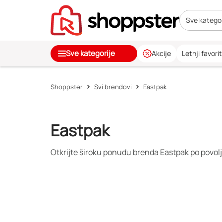
Sve kategor
Sve kategorije
Akcije
Letnji favorit
Shoppster
Svi brendovi
Eastpak
Eastpak
Otkrijte široku ponudu brenda Eastpak po povol