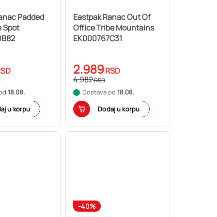
Ranac Padded
Eastpak Ranac Out Of
e Spot
Office Tribe Mountains
0B82
EK000767C31
2.989
RSD
RSD
4.982
D
RSD
 od
18.08.
Dostava od
18.08.
aj u korpu
Dodaj u korpu
-40%