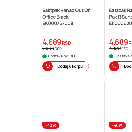
Eastpak Ranac Out Of
Eastpak R
Office Black
Pak R Sun
EK000767008
EK000620
4.689
4.689
RSD
R
7.899
7.899
RSD
RSD
Dostava od
18.08.
Dostava 
Dodaj u korpu
Doda
-40%
-40%