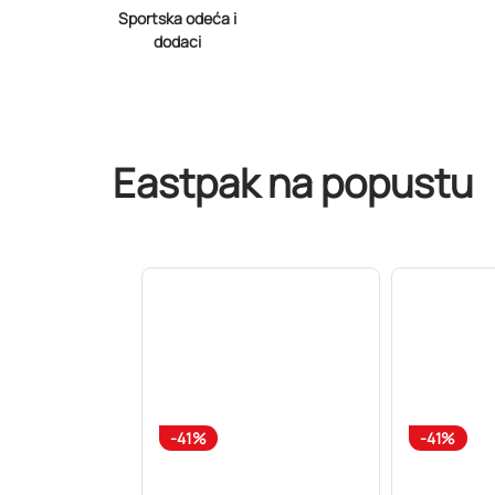
Sportska odeća i
dodaci
Eastpak na popustu
-41%
-41%