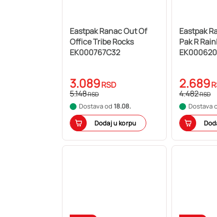
Eastpak Ranac Out Of
Eastpak R
Office Tribe Rocks
Pak R Rai
EK000767C32
EK000620
3.089
2.689
RSD
R
5.148
4.482
RSD
RSD
Dostava od
18.08.
Dostava 
Dodaj u korpu
Doda