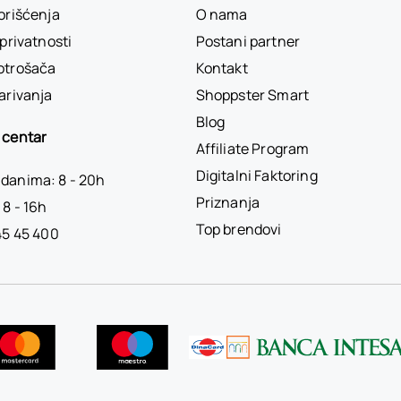
korišćenja
O nama
 privatnosti
Postani partner
otrošača
Kontakt
arivanja
Shoppster Smart
Blog
 centar
Affiliate Program
Digitalni Faktoring
danima: 8 - 20h
Priznanja
 8 - 16h
Top brendovi
45 45 400