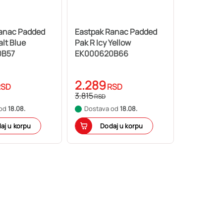
Ranac Padded
Eastpak Ranac Padded
alt Blue
Pak R Icy Yellow
0B57
EK000620B66
2.289
RSD
RSD
3.815
RSD
 od
18.08.
Dostava od
18.08.
aj u korpu
Dodaj u korpu