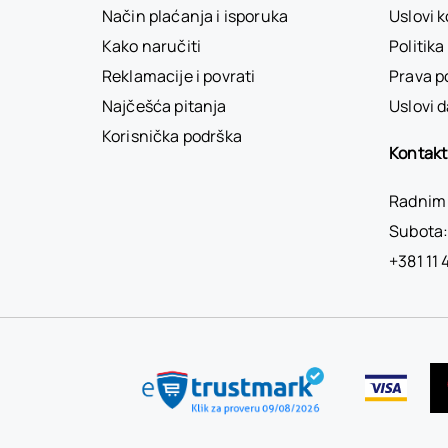
Način plaćanja i isporuka
Uslovi 
Kako naručiti
Politika
Reklamacije i povrati
Prava p
Najčešća pitanja
Uslovi d
Korisnička podrška
Kontakt
Radnim 
Subota:
+381 11 