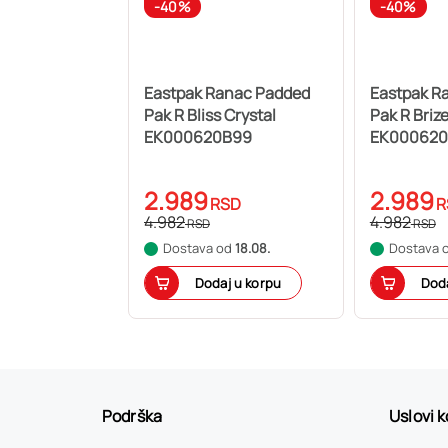
-40%
-40%
Eastpak Ranac Padded
Eastpak R
Pak R Bliss Crystal
Pak R Briz
EK000620B99
EK000620
2.989
2.989
RSD
R
4.982
4.982
RSD
RSD
Dostava od
18.08.
Dostava 
Dodaj u korpu
Doda
Podrška
Uslovi 