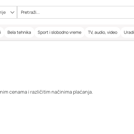
ije
i
Bela tehnika
Sport i slobodno vreme
TV, audio, video
Urad
jnim cenama i različitim načinima plaćanja.