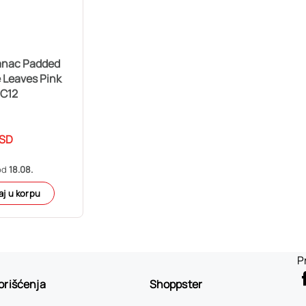
anac Padded
e Leaves Pink
C12
SD
od
18.08.
j u korpu
P
korišćenja
Shoppster