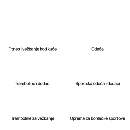
Fitnes i vežbanje kod kuće
Odeća
Tramboline i dodaci
Sportska odeća i dodaci
Tramboline za vežbanje
Oprema za borilačke sportove