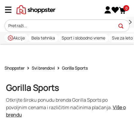
0
Akcije
Bela tehnika
Sport i slobodno vreme
Sve za leto
Shoppster
Svi brendovi
Gorilla Sports
Gorilla Sports
Otkrijte široku ponudu brenda Gorilla Sports po
povoljnim cenama i različitim načinima plaćanja.
Više o
brendu