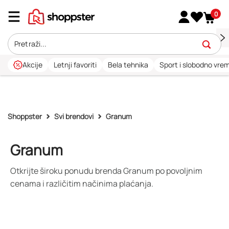
0
Akcije
Letnji favoriti
Bela tehnika
Sport i slobodno vre
Shoppster
Svi brendovi
Granum
Granum
Otkrijte široku ponudu brenda Granum po povoljnim
cenama i različitim načinima plaćanja.