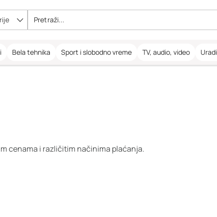
ije
i
Bela tehnika
Sport i slobodno vreme
TV, audio, video
Urad
im cenama i različitim načinima plaćanja.