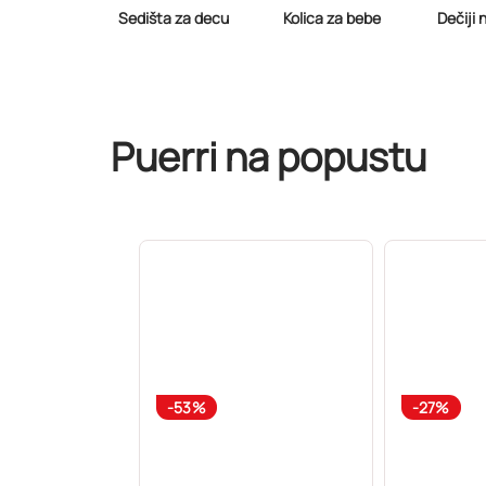
Sedišta za decu
Kolica za bebe
Dečiji
Puerri na popustu
-53%
-27%