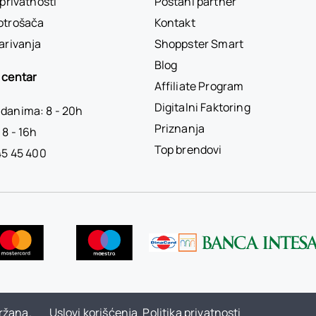
 privatnosti
Postani partner
otrošača
Kontakt
arivanja
Shoppster Smart
Blog
 centar
Affiliate Program
Digitalni Faktoring
danima: 8 - 20h
Priznanja
 8 - 16h
Top brendovi
45 45 400
ržana.
Uslovi korišćenja
Politika privatnosti