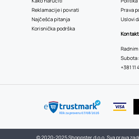
Kako naručiti
Politika
Reklamacije i povrati
Prava p
Najčešća pitanja
Uslovi d
Korisnička podrška
Kontakt
Radnim 
Subota:
+381 11 
© 2020-2025 Shoppster d.o.o. Sva prava zad