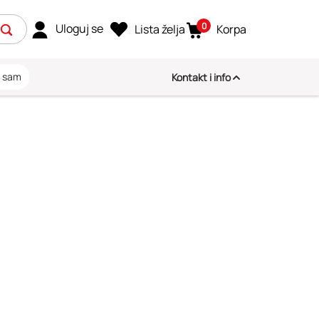
0
Uloguj se
Lista želja
Korpa
i sam
Kontakt i info