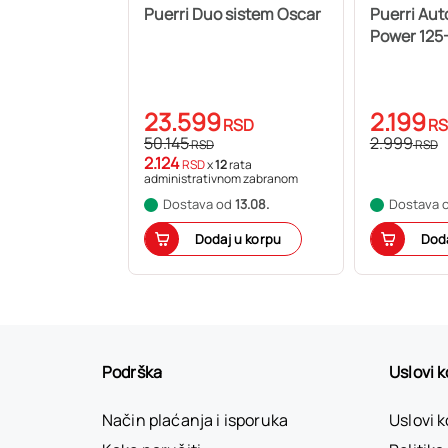
Puerri Duo sistem Oscar
Puerri Aut
Power 125
23.599
2.199
RSD
R
50.145
2.999
RSD
RSD
2.124
RSD
x
12
rata
administrativnom zabranom
Dostava od
13.08.
Dostava 
Dodaj u korpu
Doda
Podrška
Uslovi 
Način plaćanja i isporuka
Uslovi 