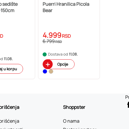
o sedište
Puerri Hranilica Picola
-150cm
Bear
4.999
SD
RSD
6.799
RSD
Dostava od
11.08.
od
11.08.
Opcije
j u korpu
P
korišćenja
Shoppster
korišćenja
O nama