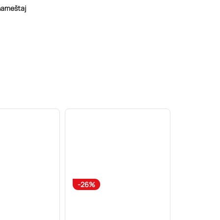
 nameštaj
-26%