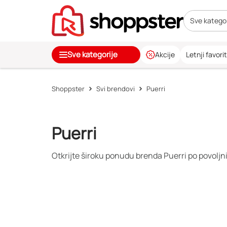
Sve kategor
Sve kategorije
Akcije
Letnji favorit
Shoppster
Svi brendovi
Puerri
Puerri
Otkrijte široku ponudu brenda Puerri po povoljn