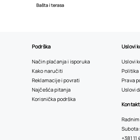
Bašta i terasa
Podrška
Uslovi 
Način plaćanja i isporuka
Uslovi 
Kako naručiti
Politika
Reklamacije i povrati
Prava p
Najčešća pitanja
Uslovi d
Korisnička podrška
Kontakt
Radnim 
Subota:
+381 11 