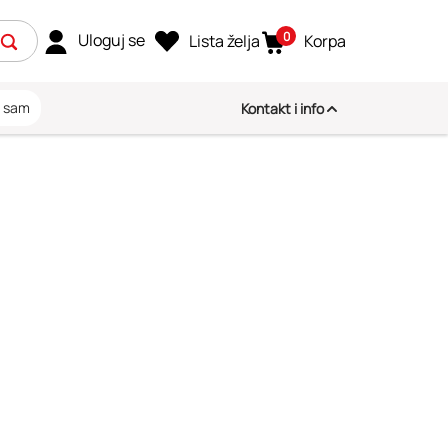
0
Uloguj se
Lista želja
Korpa
i sam
Kontakt i info