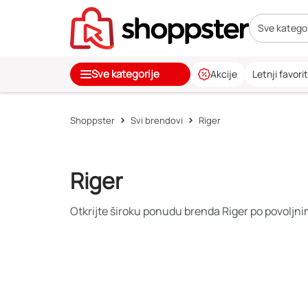
Sve kategor
Sve kategorije
Akcije
Letnji favorit
Shoppster
Svi brendovi
Riger
Riger
Otkrijte široku ponudu brenda Riger po povoljni