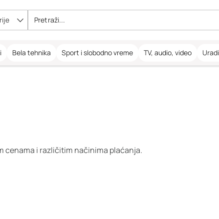
ije
i
Bela tehnika
Sport i slobodno vreme
TV, audio, video
Urad
m cenama i različitim načinima plaćanja.