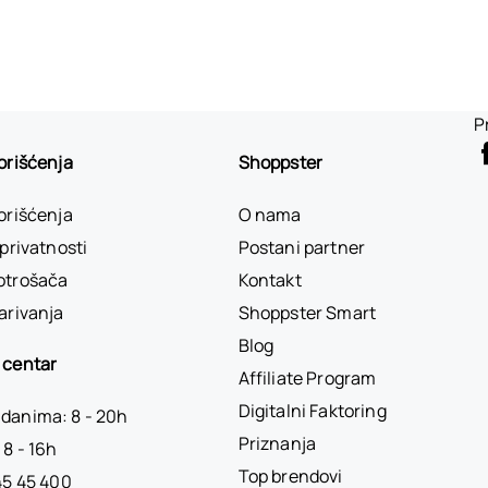
P
korišćenja
Shoppster
korišćenja
O nama
 privatnosti
Postani partner
otrošača
Kontakt
arivanja
Shoppster Smart
Blog
 centar
Affiliate Program
Digitalni Faktoring
danima: 8 - 20h
Priznanja
 8 - 16h
Top brendovi
45 45 400