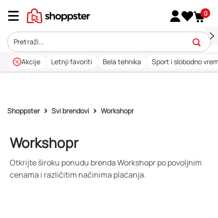
0
Akcije
Letnji favoriti
Bela tehnika
Sport i slobodno vre
Shoppster
Svi brendovi
Workshopr
Workshopr
Otkrijte široku ponudu brenda Workshopr po povoljnim
cenama i različitim načinima plaćanja.