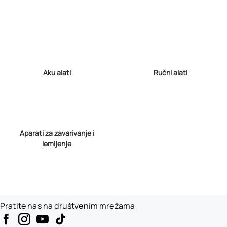
Aku alati
Ručni alati
Aparati za zavarivanje i
lemljenje
Pratite nas na društvenim mrežama