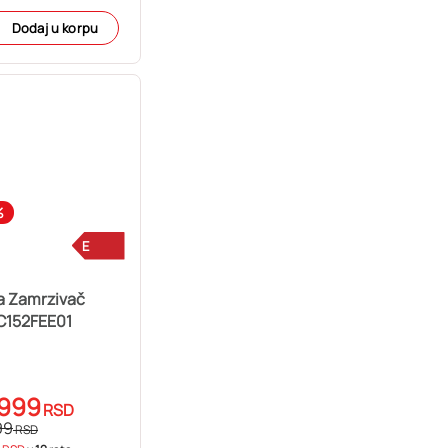
Dodaj u korpu
%
E
a Zamrzivač
152FEE01
.999
RSD
99
RSD
0