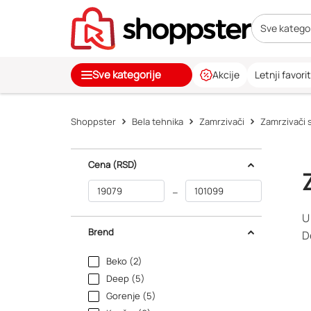
Sve kategor
Sve kategorije
Akcije
Letnji favorit
Shoppster
Bela tehnika
Zamrzivači
Zamrzivači 
Cena
(RSD)
–
U
Brend
D
Beko (2)
Deep (5)
Gorenje (5)