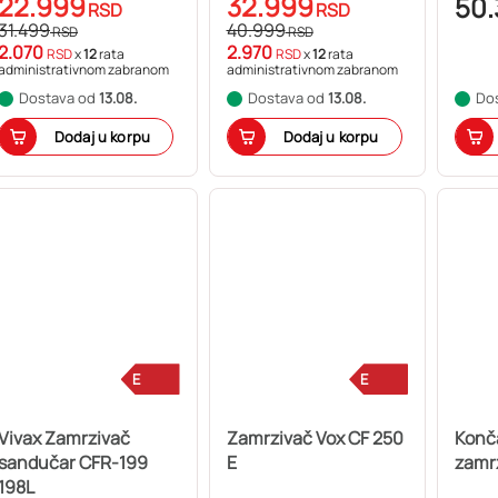
22.999
32.999
50.
RSD
RSD
31.499
40.999
RSD
RSD
2.070
2.970
RSD
x
12
rata
RSD
x
12
rata
administrativnom zabranom
administrativnom zabranom
Dostava od
13.08.
Dostava od
13.08.
Do
Dodaj u korpu
Dodaj u korpu
E
E
Vivax Zamrzivač
Zamrzivač Vox CF 250
Konča
sandučar CFR-199
E
zamr
198L