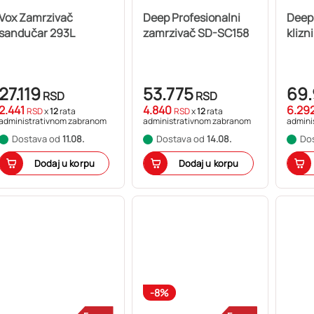
Vox Zamrzivač
Deep Profesionalni
Deep
sandučar 293L
zamrzivač SD-SC158
klizn
27.119
53.775
69
RSD
RSD
2.441
4.840
6.29
RSD
x
12
rata
RSD
x
12
rata
administrativnom zabranom
administrativnom zabranom
admini
Dostava od
11.08.
Dostava od
14.08.
Do
Dodaj u korpu
Dodaj u korpu
-8%