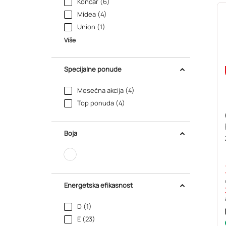
Končar (6)
Midea (4)
Union (1)
Više
Specijalne ponude
Mesečna akcija (4)
Top ponuda (4)
Boja
Energetska efikasnost
D (1)
E (23)