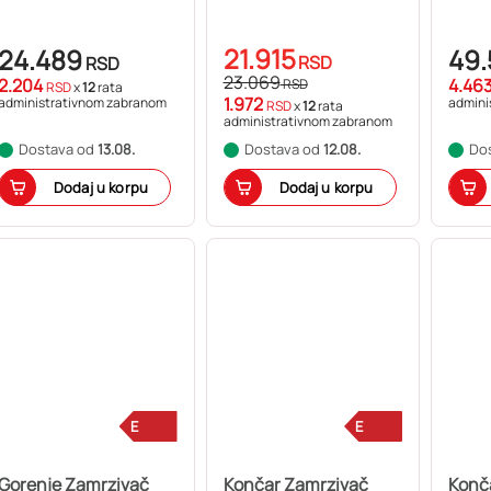
21.915
24.489
49.
RSD
RSD
23.069
2.204
4.46
RSD
RSD
x
12
rata
1.972
administrativnom zabranom
admini
RSD
x
12
rata
administrativnom zabranom
Dostava od
13.08.
Dostava od
12.08.
Do
Dodaj u korpu
Dodaj u korpu
E
E
Gorenje Zamrzivač
Končar Zamrzivač
Konč