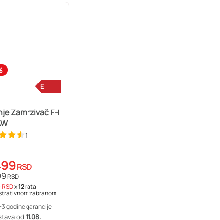
%
E
nje Zamrzivač FH
AW
1
499
RSD
99
RSD
5
RSD
x
12
rata
strativnom zabranom
+3 godine garancije
stava od
11.08.