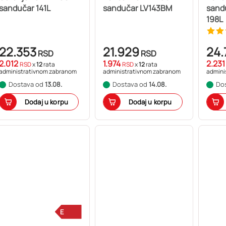
sandučar 141L
sandučar LV143BM
sand
198L
22.353
21.929
24.
RSD
RSD
2.012
1.974
2.23
RSD
x
12
rata
RSD
x
12
rata
administrativnom zabranom
administrativnom zabranom
admini
Dostava od
13.08.
Dostava od
14.08.
Do
Dodaj u korpu
Dodaj u korpu
E