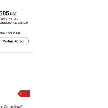
585
RSD
3
RSD
x
12
rata
strativnom zabranom
stava od
13.08.
Dodaj u korpu
E
ar Zamrzivač