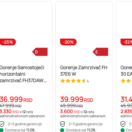
-23%
-20%
-32
D
E
Gorenje Samostojeći
Gorenje Zamrzivač FH
Gore
horizontalni
37E6 W
30 E
zamrzivač FH37DAW
4
G600
36.999
39.999
31.
RSD
RSD
47.999
49.999
45.9
RSD
RSD
3.330
3.600
2.83
RSD
x
12
rata
RSD
x
12
rata
administrativnom zabranom
administrativnom zabranom
admini
2+3 godine garancije
2+3 godine garancije
2
Dostava od
11.08.
Dostava od
11.08.
Do