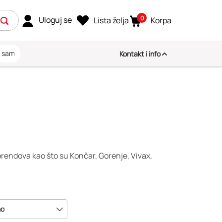
0
Uloguj se
Lista želja
Korpa
i sam
Kontakt i info
 brendova kao što su Končar, Gorenje, Vivax,
no