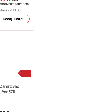
RSD
x
12
rata
strativnom zabranom
stava od
13.08.
Dodaj u korpu
E
 Zamrzivač
učar 371L