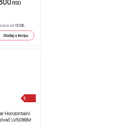
300
RSD
stava od
13.08.
Dodaj u korpu
E
r Horizontalni
zivač LV508BM