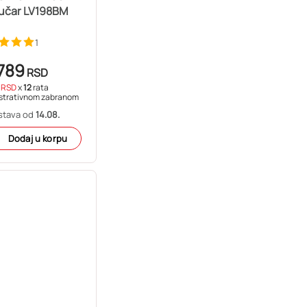
učar LV198BM
1
789
RSD
1
RSD
x
12
rata
strativnom zabranom
stava od
14.08.
Dodaj u korpu