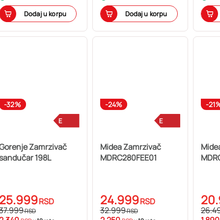
Dodaj u korpu
Dodaj u korpu
-32%
-24%
-21
E
E
Gorenje Zamrzivač
Midea Zamrzivač
Mide
sandučar 198L
MDRC280FEE01
MDRC
25.999
24.999
20
RSD
RSD
37.999
32.999
26.4
RSD
RSD
2.340
2.250
1.89