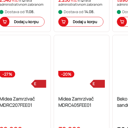
RSD
x
12
rata
RSD
x
12
rata
administrativnom zabranom
administrativnom zabranom
admini
Dostava od
11.08.
Dostava od
14.08.
Do
Dodaj u korpu
Dodaj u korpu
-27%
-20%
E
E
Midea Zamrzivač
Midea Zamrzivač
Beko
MDRC207FEE01
MDRC405FEE01
sand