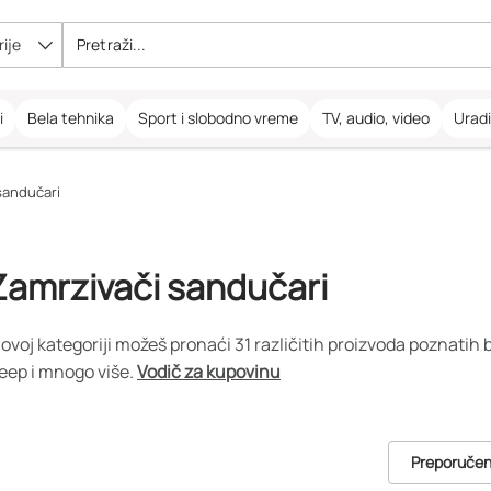
ije
i
Bela tehnika
Sport i slobodno vreme
TV, audio, video
Urad
sandučari
Zamrzivači sandučari
 ovoj kategoriji možeš pronaći 31 različitih proizvoda poznatih
eep i mnogo više.
Vodič za kupovinu
Preporuče