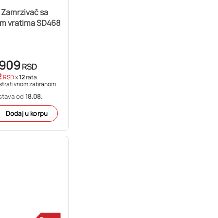
 Zamrzivač sa
im vratima SD468
.909
RSD
2
RSD
x
12
rata
strativnom zabranom
stava od
18.08.
Dodaj u korpu