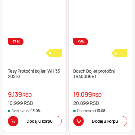
-17%
-9%
A
A
Tesy Protočni bojler IWH 35
Bosch Bojler protočni
X02 KI
TR40006ET
9.139
19.099
RSD
RSD
10.999
RSD
20.899
RSD
Dostava od
13.08.
Dostava od
13.08.
Dodaj u korpu
Dodaj u korpu