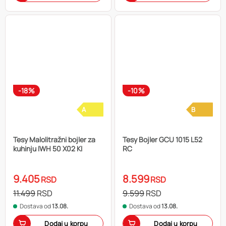
-18%
-10%
A
B
Tesy Malolitražni bojler za
Tesy Bojler GCU 1015 L52
kuhinju IWH 50 X02 KI
RC
9.405
8.599
RSD
RSD
11.499
RSD
9.599
RSD
Dostava od
13.08.
Dostava od
13.08.
Dodaj u korpu
Dodaj u korpu