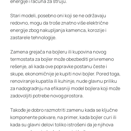
energije i računa za struju.
Stari modeli, posebno oni koji se ne održavaju
redovno, mogu da troše znatno više električne
energije zbog nakupljanja kamenca, korozije i
zastarele tehnologije.
Zamena grejača na bojleru ili kupovina novog
termostata za bojler može obezbediti privremeno
rešenje, ali kada ove popravke postanu česte i
skupe, ekonomičnije je kupiti novi bojler. Pored toga,
renoviranje kupatila ili kuhinje, nude glavnu priliku
za nadogradnju na efikasniji model bojlera koji može
zadovoljiti potrebe novog prostora.
Takođe je dobro razmotriti zamenu kada se ključne
komponente pokvare, na primer, kada bojler curi ili
kada su glavni delovi toliko istrošeni da je njihova