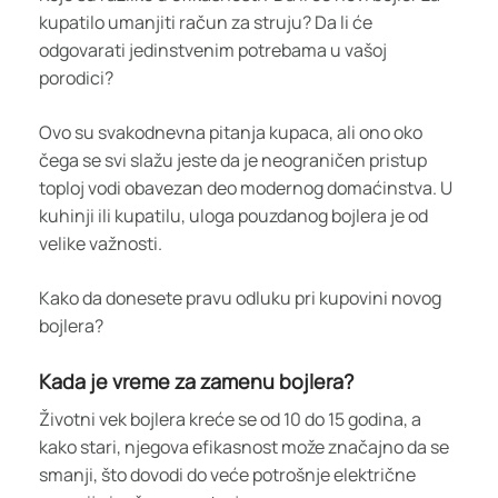
kupatilo umanjiti račun za struju? Da li će
odgovarati jedinstvenim potrebama u vašoj
porodici?
Ovo su svakodnevna pitanja kupaca, ali ono oko
čega se svi slažu jeste da je neograničen pristup
toploj vodi obavezan deo modernog domaćinstva. U
kuhinji ili kupatilu, uloga pouzdanog bojlera je od
velike važnosti.
Kako da donesete pravu odluku pri kupovini novog
bojlera?
Kada je vreme za zamenu bojlera?
Životni vek bojlera kreće se od 10 do 15 godina, a
kako stari, njegova efikasnost može značajno da se
smanji, što dovodi do veće potrošnje električne