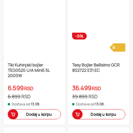
-9%
B
Tiki Kuhinjski bojler
Tesy Bojler Bellisimo GCR
TEG0520 U/A Mini5 5L
802722 E31 EC
2000W
6.599
36.499
RSD
RSD
6.899
RSD
39.899
RSD
Dostava od
13.08.
Dostava od
13.08.
Dodaj u korpu
Dodaj u korpu