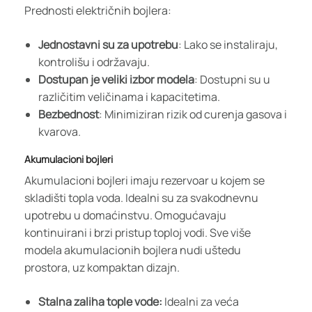
Prednosti električnih bojlera:
Jednostavni su za upotrebu
: Lako se instaliraju,
kontrolišu i održavaju.
Dostupan je veliki izbor modela
: Dostupni su u
različitim veličinama i kapacitetima.
Bezbednost
: Minimiziran rizik od curenja gasova i
kvarova.
Akumulacioni bojleri
Akumulacioni bojleri imaju rezervoar u kojem se
skladišti topla voda. Idealni su za svakodnevnu
upotrebu u domaćinstvu. Omogućavaju
kontinuirani i brzi pristup toploj vodi. Sve više
modela akumulacionih bojlera nudi uštedu
prostora, uz kompaktan dizajn.
Stalna zaliha tople vode:
Idealni za veća