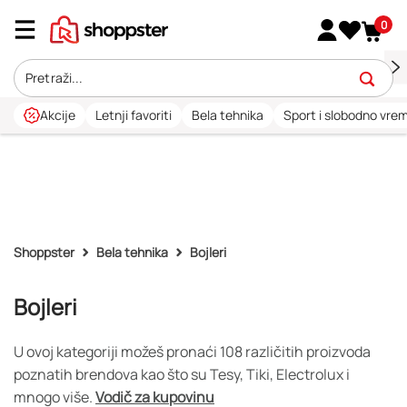
0
Akcije
Letnji favoriti
Bela tehnika
Sport i slobodno vre
Shoppster
Bela tehnika
Bojleri
Bojleri
U ovoj kategoriji možeš pronaći 108 različitih proizvoda
poznatih brendova kao što su Tesy, Tiki, Electrolux i
mnogo više.
Vodič za kupovinu