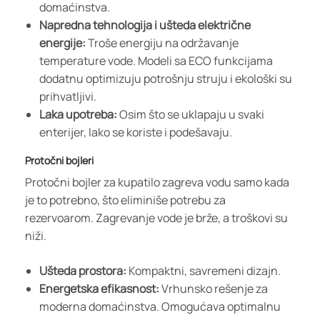
domaćinstva.
Napredna tehnologija i ušteda električne
energije:
Troše energiju na održavanje
temperature vode. Modeli sa ECO funkcijama
dodatnu optimizuju potrošnju struju i ekološki su
prihvatljivi.
Laka upotreba:
Osim što se uklapaju u svaki
enterijer, lako se koriste i podešavaju.
Protočni bojleri
Protočni bojler za kupatilo zagreva vodu samo kada
je to potrebno, što eliminiše potrebu za
rezervoarom. Zagrevanje vode je brže, a troškovi su
niži.
Ušteda prostora:
Kompaktni, savremeni dizajn.
Energetska efikasnost:
Vrhunsko rešenje za
moderna domaćinstva. Omogućava optimalnu