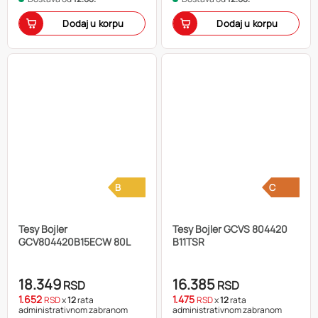
Dodaj u korpu
Dodaj u korpu
B
C
Tesy Bojler
Tesy Bojler GCVS 804420
GCV804420B15ECW 80L
B11TSR
18.349
16.385
RSD
RSD
1.652
1.475
RSD
x
12
rata
RSD
x
12
rata
administrativnom zabranom
administrativnom zabranom