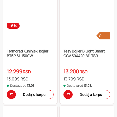
-6%
C
Termorad Kuhinjski bojler
Tesy Bojler BiLight Smart
BT6P 6L 1500W
GCV 504420 B11 TSR
12.299
13.200
RSD
RSD
13.099
RSD
13.799
RSD
Dostava od
13.08.
Dostava od
13.08.
Dodaj u korpu
Dodaj u korpu