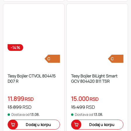
-14%
C
C
Tesy Bojler CTVOL 804415
Tesy Bojler BiLight Smart
D07 R
GCV 804420 B11 TSR
11.899
15.000
RSD
RSD
13.899
RSD
15.499
RSD
Dostava od
13.08.
Dostava od
13.08.
Dodaj u korpu
Dodaj u korpu