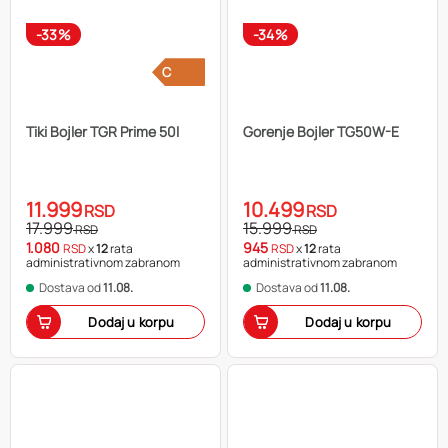
-33%
-34%
C
Tiki Bojler TGR Prime 50l
Gorenje Bojler TG50W-E
11.999
10.499
RSD
RSD
17.999
15.999
RSD
RSD
1.080
945
RSD
x
12
rata
RSD
x
12
rata
administrativnom zabranom
administrativnom zabranom
Dostava od
11.08.
Dostava od
11.08.
Dodaj u korpu
Dodaj u korpu