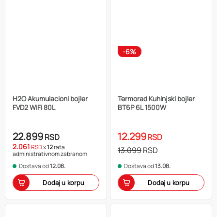
-6%
H2O Akumulacioni bojler
Termorad Kuhinjski bojler
FVD2 WiFi 80L
BT6P 6L 1500W
22.899
12.299
RSD
RSD
2.061
RSD
x
12
rata
13.099
RSD
administrativnom zabranom
Dostava od
12.08.
Dostava od
13.08.
Dodaj u korpu
Dodaj u korpu