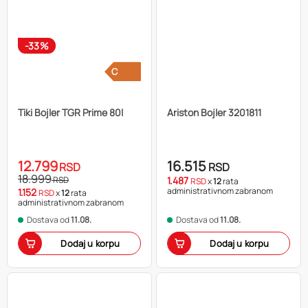
-33%
C
Tiki Bojler TGR Prime 80l
Ariston Bojler 3201811
12.799
16.515
RSD
RSD
18.999
RSD
1.487
RSD
x
12
rata
administrativnom zabranom
1.152
RSD
x
12
rata
administrativnom zabranom
Dostava od
11.08.
Dostava od
11.08.
Dodaj u korpu
Dodaj u korpu