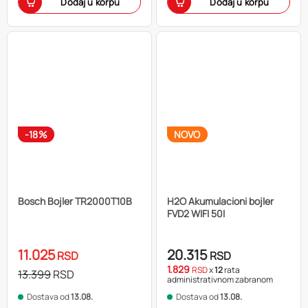
Dodaj u korpu
Dodaj u korpu
-18%
NOVO
Bosch Bojler TR2000T10B
H2O Akumulacioni bojler
FVD2 WIFI 50l
11.025
20.315
RSD
RSD
1.829
RSD
x
12
rata
13.399
RSD
administrativnom zabranom
Dostava od
13.08.
Dostava od
13.08.