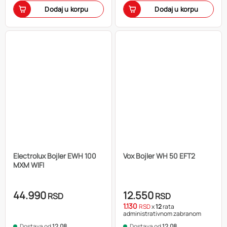
Dodaj u korpu
Dodaj u korpu
Electrolux Bojler EWH 100
Vox Bojler WH 50 EFT2
MXM WIFI
44.990
12.550
RSD
RSD
1.130
RSD
x
12
rata
administrativnom zabranom
Dostava od
12.08.
Dostava od
12.08.