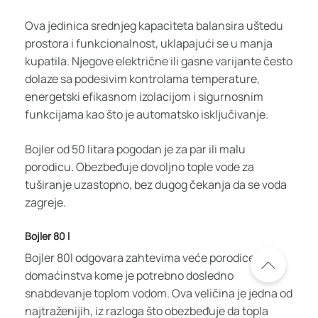
Ova jedinica srednjeg kapaciteta balansira uštedu
prostora i funkcionalnost, uklapajući se u manja
kupatila. Njegove električne ili gasne varijante često
dolaze sa podesivim kontrolama temperature,
energetski efikasnom izolacijom i sigurnosnim
funkcijama kao što je automatsko isključivanje.
Bojler od 50 litara pogodan je za par ili malu
porodicu. Obezbeđuje dovoljno tople vode za
tuširanje uzastopno, bez dugog čekanja da se voda
zagreje.
Bojler 80 l
Bojler 80l odgovara zahtevima veće porodice i
domaćinstva kome je potrebno dosledno
snabdevanje toplom vodom. Ova veličina je jedna od
najtraženijih, iz razloga što obezbeđuje da topla