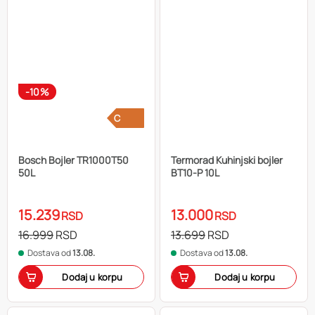
-10%
C
Bosch Bojler TR1000T50
Termorad Kuhinjski bojler
50L
BT10-P 10L
15.239
13.000
RSD
RSD
16.999
RSD
13.699
RSD
Dostava od
13.08.
Dostava od
13.08.
Dodaj u korpu
Dodaj u korpu