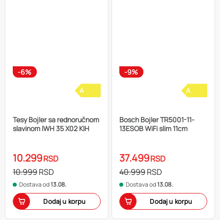
-6%
-9%
A
A
Tesy Bojler sa rednoručnom
Bosch Bojler TR5001-11-
slavinom IWH 35 X02 KIH
13ESOB WiFi slim 11cm
10.299
37.499
RSD
RSD
10.999
RSD
40.999
RSD
Dostava od
13.08.
Dostava od
13.08.
Dodaj u korpu
Dodaj u korpu