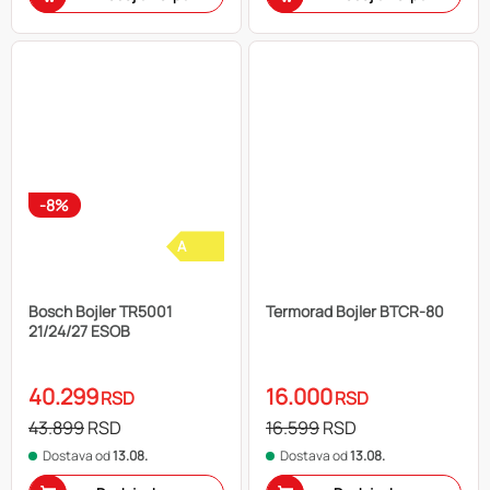
-8%
A
Bosch Bojler TR5001
Termorad Bojler BTCR-80
21/24/27 ESOB
40.299
16.000
RSD
RSD
43.899
RSD
16.599
RSD
Dostava od
13.08.
Dostava od
13.08.