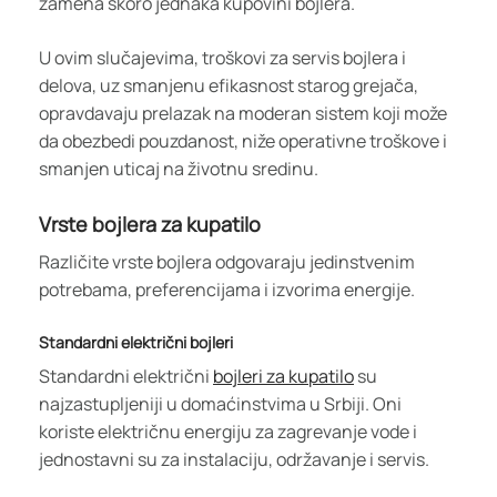
zamena skoro jednaka kupovini bojlera.
U ovim slučajevima, troškovi za servis bojlera i
delova, uz smanjenu efikasnost starog grejača,
opravdavaju prelazak na moderan sistem koji može
da obezbedi pouzdanost, niže operativne troškove i
smanjen uticaj na životnu sredinu.
Vrste bojlera za kupatilo
Različite vrste bojlera odgovaraju jedinstvenim
potrebama, preferencijama i izvorima energije.
Standardni električni bojleri
Standardni električni
bojleri za kupatilo
su
najzastupljeniji u domaćinstvima u Srbiji. Oni
koriste električnu energiju za zagrevanje vode i
jednostavni su za instalaciju, održavanje i servis.