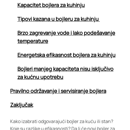
Kapacitet bojlera za kuhinju
Tipovi kazana u bojleru za kuhinju
Brzo zagrevanje vode i lako podešavanje
temperature
Energetska efikasnost bojlera za kuhinju
Bojleri manjeg kapaciteta nisu isključivo
za kućnu upotrebu
Pravilno održavanje i servisiranje bojlera
Zaključak
Kako izabrati odgovarajući bojler za kuću ili stan?
Koje su razlike u efikasnosti? Da li će novi bojler za