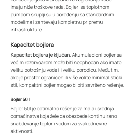
imaju niže troškove rada. Bojleri sa toplotnom
pumpom skuplji su u poređenju sa standardnim
modelima i zahtevaju kompletnu pripremu
infrastrukture.
Kapacitet bojlera
Kapacitet bojlera je ključan
. Akumulacioni bojler sa
većim rezervoarom može biti neophodan ako imate
veliku potrošnju vode ili veliku porodicu. Međutim,
ako je prostor ograničen ili više volite minimalistički
stil, kompaktni bojler mogao bi biti savršeno rešenje.
Bojler 50 l
Bojler 50l je optimalno rešenje za mala i srednja
domaćinstva koja žele da obezbede kontinuirano
snabdevanje toplom vodom za svakodnevne
aktivnosti.