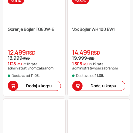
-34%
-28%
Gorenje Bojler TG80W-E
Vox Bojler WH 100 EW1
12.499
14.499
RSD
RSD
18.999
19.999
RSD
RSD
1.125
1.305
RSD
x
12
rata
RSD
x
12
rata
administrativnom zabranom
administrativnom zabranom
Dostava od
11.08.
Dostava od
11.08.
Dodaj u korpu
Dodaj u korpu