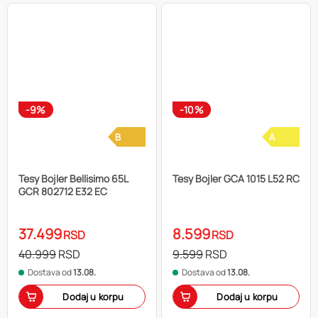
-9%
-10%
B
A
Tesy Bojler Bellisimo 65L
Tesy Bojler GCA 1015 L52 RC
GCR 802712 E32 EC
37.499
8.599
RSD
RSD
40.999
RSD
9.599
RSD
Dostava od
13.08.
Dostava od
13.08.
Dodaj u korpu
Dodaj u korpu