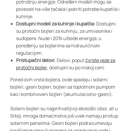
potrošnju energije. Određeni modeli mogu se
povezati na više tačaka i pokriti potrebe kupatila i
kuhinje.
Dostupni modeli za kuhinje i kupatila:
Dostupni
su protočni bojleri za kuhinju, za umivaonike i
sudopere. Nude i 20% uštede energije, u
poređenju sa bojlerima sa hidrauličnom
regulacijom.
Pristupačni delovi
: Delovi, poput
čvrste veze za
protočni bojler
, dostupni su po niskoj ceni.
Pored ovih vrsta bojlera, ovde spadaju i solarni
bojleri, gasni bojleri, bojleri sa toplotnom pumpom
kao i kombinovani bojleri (akumulaciono-gasni).
Solarni bojleri su najprihvatljiviji ekološki izbor, ali u
Srbiji, mnoga domaćinstva još uvek nemaju pristup
solarnim panelima. Gasni bojleri podrazumevaju
korišćenje gasa ili propana za zagrevanje vode i