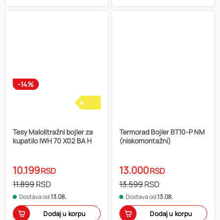
-14%
A
Tesy Malolitražni bojler za
Termorad Bojler BT10-P NM
kupatilo IWH 70 X02 BA H
(niskomontažni)
10.199
13.000
RSD
RSD
11.899
RSD
13.599
RSD
Dostava od
13.08.
Dostava od
13.08.
Dodaj u korpu
Dodaj u korpu