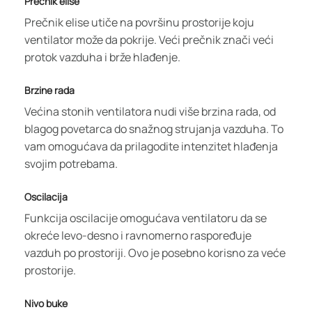
Prečnik elise
Prečnik elise utiče na površinu prostorije koju
ventilator može da pokrije. Veći prečnik znači veći
protok vazduha i brže hlađenje.
Brzine rada
Većina stonih ventilatora nudi više brzina rada, od
blagog povetarca do snažnog strujanja vazduha. To
vam omogućava da prilagodite intenzitet hlađenja
svojim potrebama.
Oscilacija
Funkcija oscilacije omogućava ventilatoru da se
okreće levo-desno i ravnomerno raspoređuje
vazduh po prostoriji. Ovo je posebno korisno za veće
prostorije.
Nivo buke