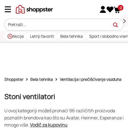
0
Akcije
Letnji favoriti
Bela tehnika
Sport i slobodno vre
Shoppster
Bela tehnika
Ventilacija i prečišćivanje vazduha
Stoni ventilatori
U ovoj kategoriji možeš pronaći 96 različitih proizvoda
poznatih brendova kao što su Avatar, Heinner, Esperanza i
mnogo više.
Vodič za kupovinu