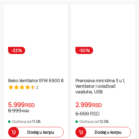
-33%
-50%
Beko Ventilator EFW 6900 B
Prenosiva mini klima 3 u 1,
Ventilator i ovlaživač
2
vazduha, USB
5.999
2.999
RSD
RSD
8.999
RSD
6.000
RSD
Dostava od
11.08.
Dostava od
12.08.
Dodaj u korpu
Dodaj u korpu