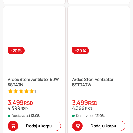
-20%
-20%
Ardes Stoni ventilator 50W
Ardes Stoni ventilator
5ST40N
5ST040W
1
3.499
3.499
RSD
RSD
4.399
4.399
RSD
RSD
Dostava od
13.08.
Dostava od
13.08.
Dodaj u korpu
Dodaj u korpu