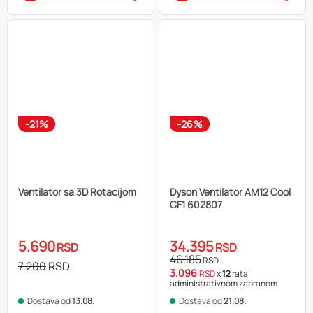
-21%
-26%
Ventilator sa 3D Rotacijom
Dyson Ventilator AM12 Cool
CF1 602807
5.690
34.395
RSD
RSD
46.185
RSD
7.200
RSD
3.096
RSD
x
12
rata
administrativnom zabranom
Dostava od
13.08.
Dostava od
21.08.