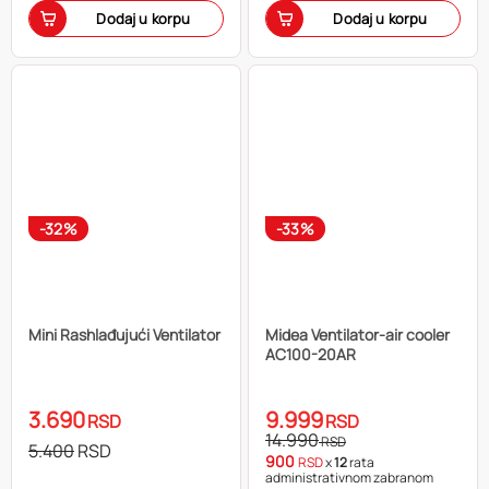
Dodaj u korpu
Dodaj u korpu
-32%
-33%
Mini Rashlađujući Ventilator
Midea Ventilator-air cooler
AC100-20AR
3.690
9.999
RSD
RSD
14.990
RSD
5.400
RSD
900
RSD
x
12
rata
administrativnom zabranom