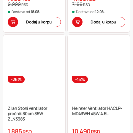
9.999
7.199
RSD
RSD
Dostava od
18.08.
Dostava od
12.08.
Dodaj u korpu
Dodaj u korpu
-26%
-15%
Zilan Stoni ventilator
Heinner Ventilator HACLP-
prečnik 30cm 35W
MD43WH 45W 4.5L
ZLN3383
1.885
10.490
RSD
RSD