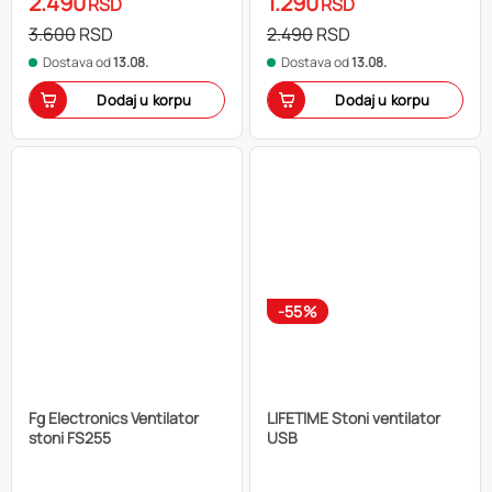
2.490
1.290
RSD
RSD
3.600
RSD
2.490
RSD
Dostava od
13.08.
Dostava od
13.08.
Dodaj u korpu
Dodaj u korpu
-55%
Fg Electronics Ventilator
LIFETIME Stoni ventilator
stoni FS255
USB