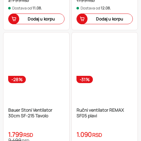
RSD
RSD
Dostava od
11.08.
Dostava od
12.08.
Dodaj u korpu
Dodaj u korpu
-28%
-31%
Bauer Stoni Ventilator
Ručni ventilator REMAX
30cm SF-215 Tavolo
SF05 plavi
1.799
1.090
RSD
RSD
2.499
RSD