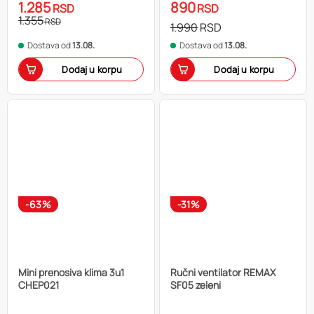
1.285
890
RSD
RSD
1.355
RSD
1.990
RSD
Dostava od
13.08.
Dostava od
13.08.
Dodaj u korpu
Dodaj u korpu
-63%
-31%
Mini prenosiva klima 3u1
Ručni ventilator REMAX
CHEP021
SF05 zeleni