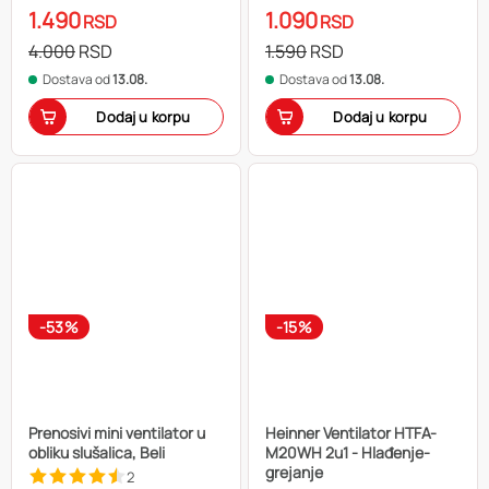
1.490
1.090
RSD
RSD
4.000
RSD
1.590
RSD
Dostava od
13.08.
Dostava od
13.08.
Dodaj u korpu
Dodaj u korpu
-53%
-15%
Prenosivi mini ventilator u
Heinner Ventilator HTFA-
obliku slušalica, Beli
M20WH 2u1 - Hlađenje-
grejanje
2