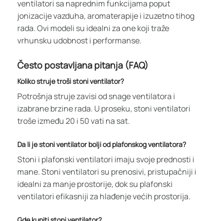
ventilatori sa naprednim funkcijama poput
jonizacije vazduha, aromaterapije i izuzetno tihog
rada. Ovi modeli su idealni za one koji traže
vrhunsku udobnost i performanse.
Često postavljana pitanja (FAQ)
Koliko struje troši stoni ventilator?
Potrošnja struje zavisi od snage ventilatora i
izabrane brzine rada. U proseku, stoni ventilatori
troše između 20 i 50 vati na sat.
Da li je stoni ventilator bolji od plafonskog ventilatora?
Stoni i plafonski ventilatori imaju svoje prednosti i
mane. Stoni ventilatori su prenosivi, pristupačniji i
idealni za manje prostorije, dok su plafonski
ventilatori efikasniji za hlađenje većih prostorija.
Gde kupiti stoni ventilator?