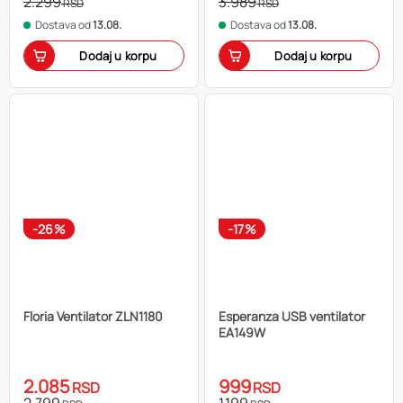
2.299
3.989
RSD
RSD
Dostava od
13.08.
Dostava od
13.08.
Dodaj u korpu
Dodaj u korpu
-26%
-17%
Floria Ventilator ZLN1180
Esperanza USB ventilator
EA149W
2.085
999
RSD
RSD
2.799
1.199