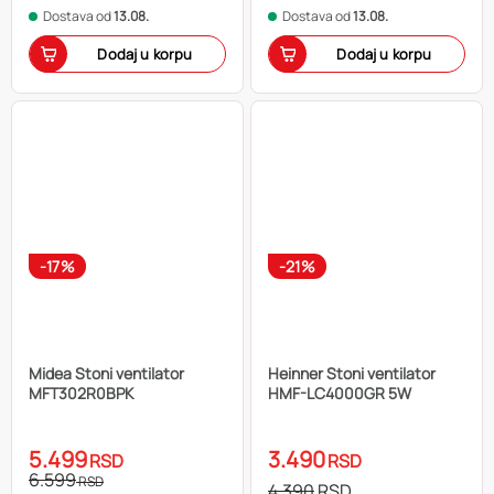
Dostava od
13.08.
Dostava od
13.08.
Dodaj u korpu
Dodaj u korpu
-17%
-21%
Midea Stoni ventilator
Heinner Stoni ventilator
MFT302R0BPK
HMF-LC4000GR 5W
5.499
3.490
RSD
RSD
6.599
RSD
4.390
RSD