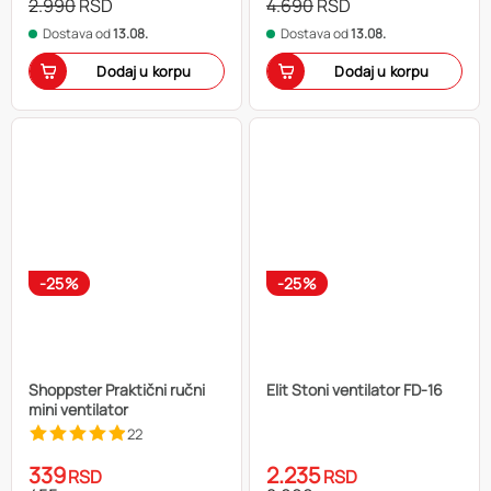
2.990
RSD
4.690
RSD
Dostava od
13.08.
Dostava od
13.08.
Dodaj u korpu
Dodaj u korpu
-25%
-25%
Shoppster Praktični ručni
Elit Stoni ventilator FD-16
mini ventilator
22
339
2.235
RSD
RSD