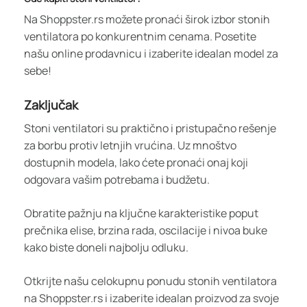
Na Shoppster.rs možete pronaći širok izbor stonih
ventilatora po konkurentnim cenama. Posetite
našu online prodavnicu i izaberite idealan model za
sebe!
Zaključak
Stoni ventilatori su praktično i pristupačno rešenje
za borbu protiv letnjih vrućina. Uz mnoštvo
dostupnih modela, lako ćete pronaći onaj koji
odgovara vašim potrebama i budžetu.
Obratite pažnju na ključne karakteristike poput
prečnika elise, brzina rada, oscilacije i nivoa buke
kako biste doneli najbolju odluku.
Otkrijte našu celokupnu ponudu stonih ventilatora
na Shoppster.rs i izaberite idealan proizvod za svoje