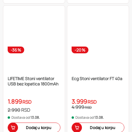
-36%
-20%
LIFETIME Stoni ventilator
Ecg Stoni ventilator FT 40a
USB bez lopatica 1800mAh
1.899
3.999
RSD
RSD
4.999
RSD
2.990
RSD
Dostava od
13.08.
Dostava od
13.08.
Dodaj u korpu
Dodaj u korpu