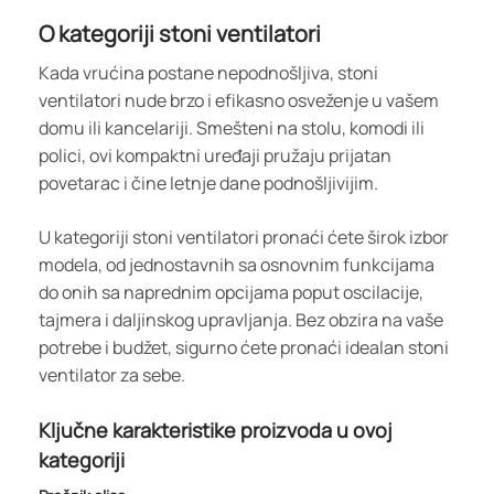
O kategoriji stoni ventilatori
Kada vrućina postane nepodnošljiva, stoni
ventilatori nude brzo i efikasno osveženje u vašem
domu ili kancelariji. Smešteni na stolu, komodi ili
polici, ovi kompaktni uređaji pružaju prijatan
povetarac i čine letnje dane podnošljivijim.
U kategoriji stoni ventilatori pronaći ćete širok izbor
modela, od jednostavnih sa osnovnim funkcijama
do onih sa naprednim opcijama poput oscilacije,
tajmera i daljinskog upravljanja. Bez obzira na vaše
potrebe i budžet, sigurno ćete pronaći idealan stoni
ventilator za sebe.
Ključne karakteristike proizvoda u ovoj
kategoriji