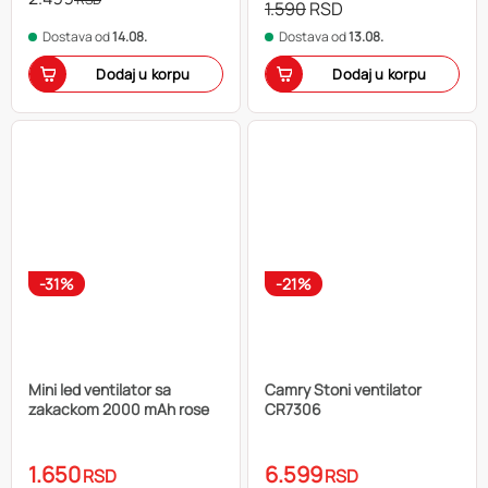
1.590
RSD
Dostava od
14.08.
Dostava od
13.08.
Dodaj u korpu
Dodaj u korpu
-31%
-21%
Mini led ventilator sa
Camry Stoni ventilator
zakackom 2000 mAh rose
CR7306
1.650
6.599
RSD
RSD