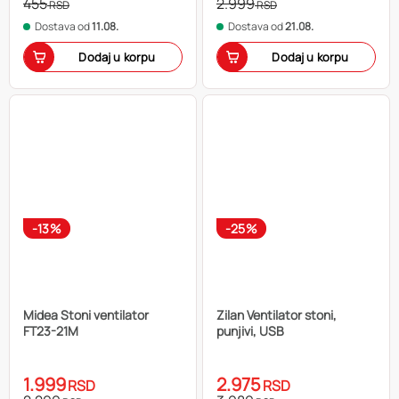
455
2.999
RSD
RSD
Dostava od
11.08.
Dostava od
21.08.
Dodaj u korpu
Dodaj u korpu
-13%
-25%
Midea Stoni ventilator
Zilan Ventilator stoni,
FT23-21M
punjivi, USB
1.999
2.975
RSD
RSD