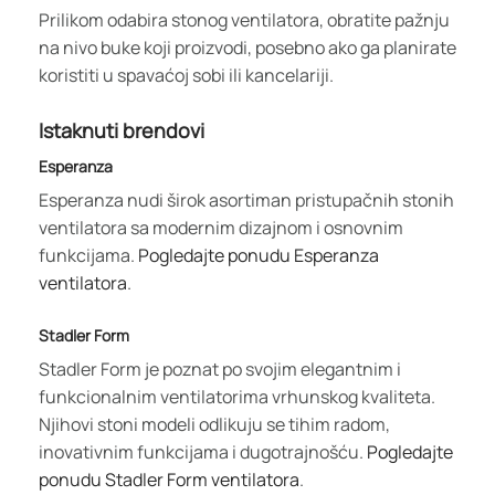
Prilikom odabira stonog ventilatora, obratite pažnju
na nivo buke koji proizvodi, posebno ako ga planirate
koristiti u spavaćoj sobi ili kancelariji.
Istaknuti brendovi
Esperanza
Esperanza nudi širok asortiman pristupačnih stonih
ventilatora sa modernim dizajnom i osnovnim
funkcijama.
Pogledajte ponudu Esperanza
ventilatora
.
Stadler Form
Stadler Form je poznat po svojim elegantnim i
funkcionalnim ventilatorima vrhunskog kvaliteta.
Njihovi stoni modeli odlikuju se tihim radom,
inovativnim funkcijama i dugotrajnošću.
Pogledajte
ponudu Stadler Form ventilatora
.