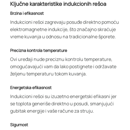
Ključne karakteristike indukcionih rešoa
Brzina i efikasnost
Indukcioni rešoi zagrevaju posuđe direktno pomoću
elektromagnetne indukcije, što značajno skraćuje
vreme kuvanja u odnosu na tradicionalne šporete.
Precizna kontrola temperature
Ovi uređaji nude preciznu kontrolu temperature,
omogućavajući vam da lako postignete i održavate
željenu temperaturu tokom kuvanja.
Energetska efikasnost
Indukcioni rešoi su izuzetno energetski efikasni jer
se toplota generiše direktno u posudi, smanjujući
gubitak energije i vaše račune za struju.
Sigurnost