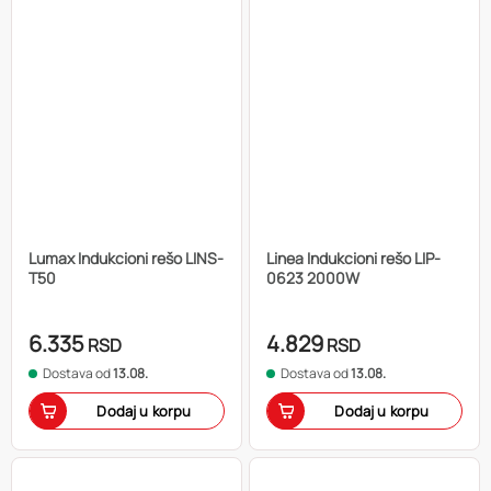
Lumax Indukcioni rešo LINS-
Linea Indukcioni rešo LIP-
T50
0623 2000W
6.335
4.829
RSD
RSD
Dostava od
13.08.
Dostava od
13.08.
Dodaj u korpu
Dodaj u korpu