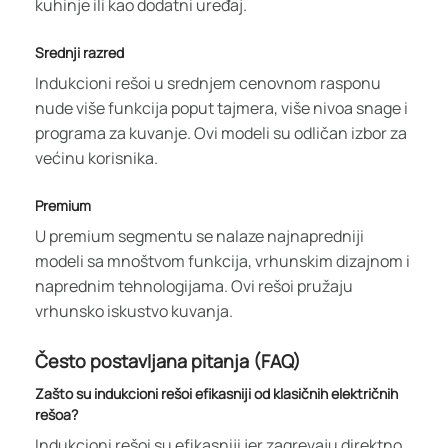
kuhinje ili kao dodatni uređaj.
Srednji razred
Indukcioni rešoi u srednjem cenovnom rasponu
nude više funkcija poput tajmera, više nivoa snage i
programa za kuvanje. Ovi modeli su odličan izbor za
većinu korisnika.
Premium
U premium segmentu se nalaze najnapredniji
modeli sa mnoštvom funkcija, vrhunskim dizajnom i
naprednim tehnologijama. Ovi rešoi pružaju
vrhunsko iskustvo kuvanja.
Često postavljana pitanja (FAQ)
Zašto su indukcioni rešoi efikasniji od klasičnih električnih
rešoa?
Indukcioni rešoi su efikasniji jer zagrevaju direktno