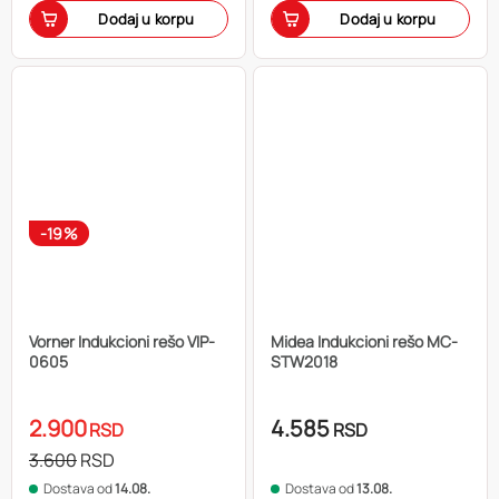
Dodaj u korpu
Dodaj u korpu
-19%
Vorner Indukcioni rešo VIP-
Midea Indukcioni rešo MC-
0605
STW2018
2.900
4.585
RSD
RSD
3.600
RSD
Dostava od
14.08.
Dostava od
13.08.