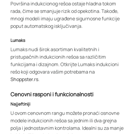
Površina indukcionog rešoa ostaje hladna tokom
rada, čime se smanjuje rizik od opekotina. Takođe,
mnogi modeli imaju ugrađene sigurnosne funkcije
poput automatskog isključivanja.
Lumaks
Lumaks nudi širok asortiman kvalitetnih i
pristupačnih indukcionih rešoa sa različitim
funkcijama i dizajnom. Otkrijte Lumaks indukcioni
rešo koji odgovara vašim potrebama na
Shoppster.rs
.
Cenovni rasponi i funkcionalnosti
Najjeftiniji
U ovom cenovnom rangu možete pronaći osnovne
modele indukcionih rešoa sa jednim ili dva grejna
polja i jednostavnim kontrolama. Idealni su za manje