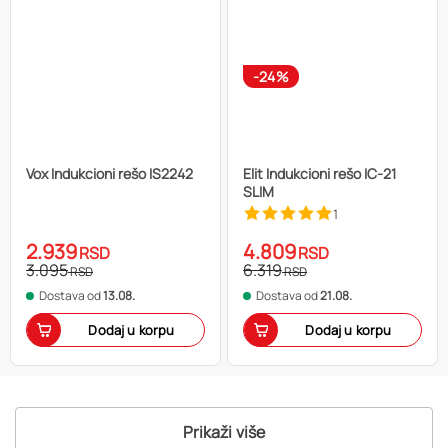
-24%
Vox Indukcioni rešo IS2242
Elit Indukcioni rešo IC-21
SLIM
1
2.939
4.809
RSD
RSD
3.095
6.319
RSD
RSD
Dostava od
13.08.
Dostava od
21.08.
Dodaj u korpu
Dodaj u korpu
Prikaži više