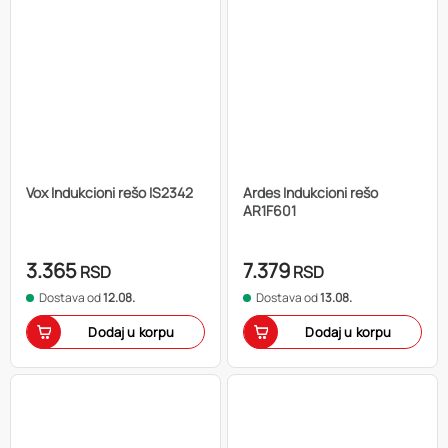
Vox Indukcioni rešo IS2342
Ardes Indukcioni rešo
AR1F601
3.365
7.379
RSD
RSD
Dostava od
12.08.
Dostava od
13.08.
Dodaj u korpu
Dodaj u korpu