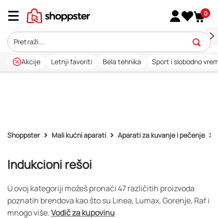
0
Akcije
Letnji favoriti
Bela tehnika
Sport i slobodno vre
Shoppster
Mali kućni aparati
Aparati za kuvanje i pečenje
Indukcioni rešoi
U ovoj kategoriji možeš pronaći 47 različitih proizvoda
poznatih brendova kao što su Linea, Lumax, Gorenje, Raf i
mnogo više.
Vodič za kupovinu