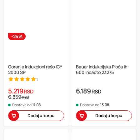
-24%
Gorenje Indukcioni rešo ICY
Bauer Indukcijska Ploča Ih-
2000 SP
600 Indacto 23275
1
5.219
6.189
RSD
RSD
6.859
RSD
Dostava od
11.08.
Dostava od
13.08.
Dodaj u korpu
Dodaj u korpu