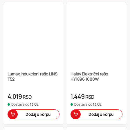
Lumax Indukcioni rešo LINS-
Haley Električni rešo
T52
HY1896 1000W
4.019
1.449
RSD
RSD
Dostava od
13.08.
Dostava od
13.08.
Dodaj u korpu
Dodaj u korpu