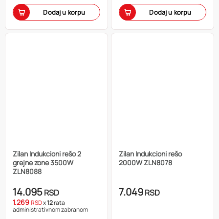
Dodaj u korpu
Dodaj u korpu
Zilan Indukcioni rešo 2
Zilan Indukcioni rešo
grejne zone 3500W
2000W ZLN8078
ZLN8088
14.095
7.049
RSD
RSD
1.269
RSD
x
12
rata
administrativnom zabranom