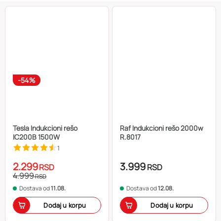
-54%
Tesla Indukcioni rešo
Raf Indukcioni rešo 2000w
IC200B 1500W
R.8017
1
2.299
3.999
RSD
RSD
4.999
RSD
Dostava od
11.08.
Dostava od
12.08.
Dodaj u korpu
Dodaj u korpu