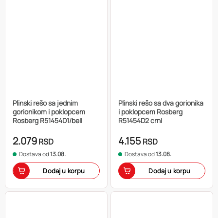
Plinski rešo sa jednim
Plinski rešo sa dva gorionika
gorionikom i poklopcem
i poklopcem Rosberg
Rosberg R51454D1/beli
R51454D2 crni
2.079
4.155
RSD
RSD
Dostava od
13.08.
Dostava od
13.08.
Dodaj u korpu
Dodaj u korpu