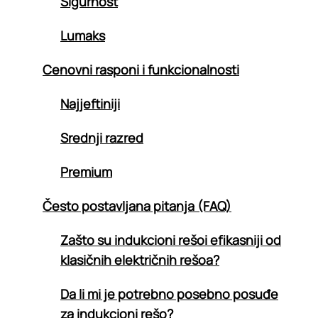
Sigurnost
Lumaks
Cenovni rasponi i funkcionalnosti
Najjeftiniji
Srednji razred
Premium
Često postavljana pitanja (FAQ)
Zašto su indukcioni rešoi efikasniji od
klasičnih električnih rešoa?
Da li mi je potrebno posebno posuđe
za indukcioni rešo?