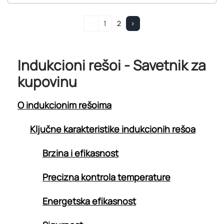
<
1
2
>
Indukcioni rešoi - Savetnik za
kupovinu
O indukcionim rešoima
Ključne karakteristike indukcionih rešoa
Brzina i efikasnost
Precizna kontrola temperature
Energetska efikasnost