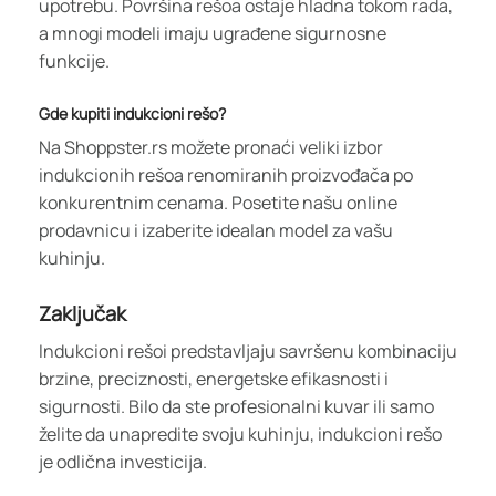
upotrebu. Površina rešoa ostaje hladna tokom rada,
a mnogi modeli imaju ugrađene sigurnosne
funkcije.
Gde kupiti indukcioni rešo?
Na Shoppster.rs možete pronaći veliki izbor
indukcionih rešoa renomiranih proizvođača po
konkurentnim cenama. Posetite našu online
prodavnicu i izaberite idealan model za vašu
kuhinju.
Zaključak
Indukcioni rešoi predstavljaju savršenu kombinaciju
brzine, preciznosti, energetske efikasnosti i
sigurnosti. Bilo da ste profesionalni kuvar ili samo
želite da unapredite svoju kuhinju, indukcioni rešo
je odlična investicija.