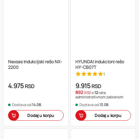
Nexsas Indukcijski rešo NX-
HYUNDAI indukcioni rešo
2200
HY-CB07T
1
4.975
9.915
RSD
RSD
892
RSD
x
12
rata
administrativnom zabranom
Dostava od
14.08.
Dostava od
13.08.
Dodaj u korpu
Dodaj u korpu