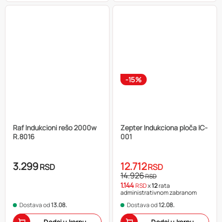
-15%
Raf Indukcioni rešo 2000w
Zepter Indukciona ploča IC-
R.8016
001
3.299
12.712
RSD
RSD
14.926
RSD
1.144
RSD
x
12
rata
administrativnom zabranom
Dostava od
13.08.
Dostava od
12.08.