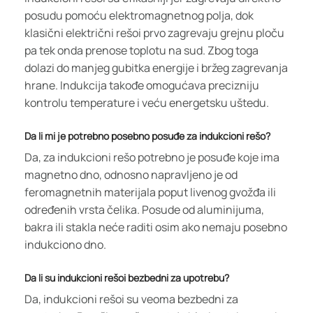
posudu pomoću elektromagnetnog polja, dok
klasični električni rešoi prvo zagrevaju grejnu ploču
pa tek onda prenose toplotu na sud. Zbog toga
dolazi do manjeg gubitka energije i bržeg zagrevanja
hrane. Indukcija takođe omogućava precizniju
kontrolu temperature i veću energetsku uštedu.
Da li mi je potrebno posebno posuđe za indukcioni rešo?
Da, za indukcioni rešo potrebno je posuđe koje ima
magnetno dno, odnosno napravljeno je od
feromagnetnih materijala poput livenog gvožđa ili
određenih vrsta čelika. Posude od aluminijuma,
bakra ili stakla neće raditi osim ako nemaju posebno
indukciono dno.
Da li su indukcioni rešoi bezbedni za upotrebu?
Da, indukcioni rešoi su veoma bezbedni za